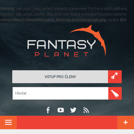
Warning
: call_user_func_array() expects parameter 1 to be a valid callback,
function 'wp_edge_cache_dispatch' not found or invalid function name in
/www/sites/2/site24452/public_html/wp-includes/plugin.php
on line
525
VSTUP PRO ČLENY