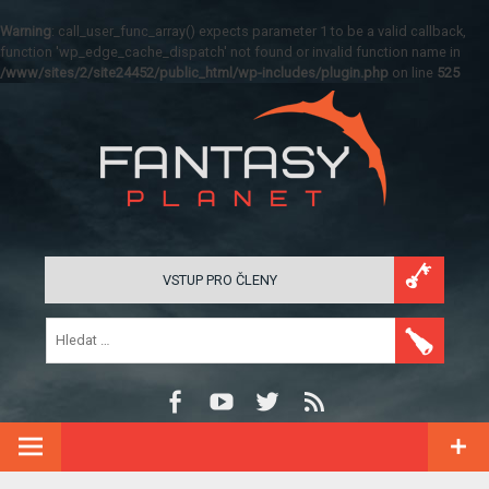
Warning
: call_user_func_array() expects parameter 1 to be a valid callback,
function 'wp_edge_cache_dispatch' not found or invalid function name in
/www/sites/2/site24452/public_html/wp-includes/plugin.php
on line
525
VSTUP PRO ČLENY