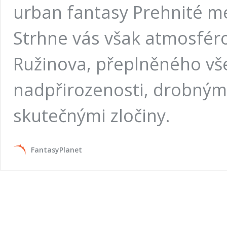
urban fantasy Prehnité me
Strhne vás však atmosféro
Ružinova, přeplněného vš
nadpřirozenosti, drobnými
skutečnými zločiny.
FantasyPlanet