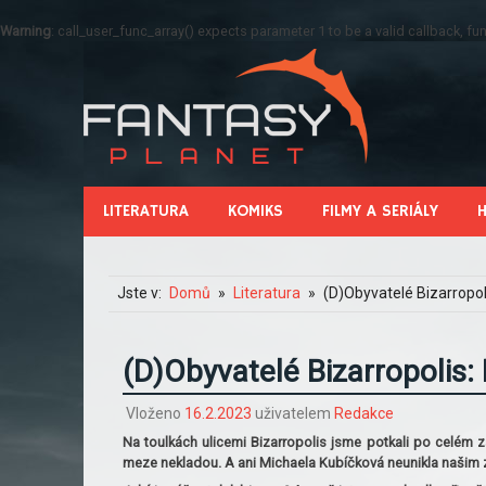
Warning
: call_user_func_array() expects parameter 1 to be a valid callback, 
LITERATURA
KOMIKS
FILMY A SERIÁLY
Jste v:
Domů
Literatura
(D)Obyvatelé Bizarropol
(D)Obyvatelé Bizarropolis:
Vloženo
16.2.2023
uživatelem
Redakce
Na toulkách ulicemi Bizarropolis jsme potkali po celém 
meze nekladou. A ani Michaela Kubíčková neunikla našim