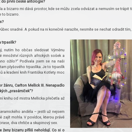
t do první české antologie?
ala a bizarro mi dává prostor, kde se můžu zcela odvázat a nemusím se trápit t
 to bizarro.
is?
í vůbec snadné. A pokud na ni konečně narazíte, nesmíte se nechat odradit tím,
 trpaslík?
ný, nutím ho občas sledovat Výměnu
 množství různých afrických sošek a
hno ožilo?“ Podívala jsem se na naši
am plyšového trpaslíka. Je to trpaslík
 a kradení knih Františka Kotlety moc
r žánru, Carlton Mellick III. Nenapadlo
akých „prasárniček“?
í knihu od mistra Mellicka přečetla až
keramického anděla – jestli už nejsem
ště zajít mohla. V povídce, kterou právě
rase, dva chrliče a skupinový sex.
ženy bizarru příliš neholdují. Co si o