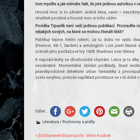
tom myslíte a jak vnímáte fakt, že jste jedinou autorkou v c
Hrozně moc si to užívám! Jediná žena, navíc – navzdory 
strašlivě poctěná a hrozně moc si toho vážím.
Povídka Trpaslík není vaší jedinou publikací. Prozradíte
nějakých nových, na které se mohou čtenáři těšit?
Publikuji teprve třetím rokem, za tu dobu mi vyšlo d
(Pevnost, XB-1, Sarden) a antologiích. Loni jsem hlavn
scénáři jeho počítačové hry 1428: Shadows over Silesia.
K napsání knihy se dlouhodobě chystám. Letos je to díky
neodvratné. Momentálně sbírám podklady. Snad nezkl
pravděpodobně detektivní urban fantastika z prvorepu
zcela nevyhnu, protože například prostituce se v té době v
Sdílet...
Literatura
/
Rozhovory a profily
« (D)Obyvatelé Bizarropolis: Vilém Koubek