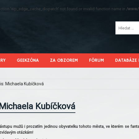
function 'wp_edge_cache_dispatch' not found or invalid function name in
/www/s
HRY
GEEKZÓNA
ZA OBZOREM
FÓRUM
DATABÁZE 
is: Michaela Kubíčková
 Michaela Kubíčková
zástupu mužů i prozatím jedinou obyvatelku tohoto města, ve kterém se fanta
 zvídavým otázkám!