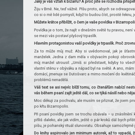
Jaký je váš vztah k bizarru? A proč jste se rozhodla přispě
Žiju v Brně. Ne, teď vážně. Píšu proto, abych se odreagov
co si o mě lidé pomyslí, když to budou číst, prostě řeknu, je
Můžete krátce přiblížit, o čem je vaše povídka v Bizarropol
Povídka je o tom, že najít v dnešním světě tu pravou, nen
se mezi vás postaví plyšový trpaslík.
Hlavním protagonistou vaší povídky je trpaslík. Proč zrovna
Za to může můj muž. Aby si uvědomoval, jak je šťast
manželek. Jedna z dam měla v obývacím pokoji obrovské
můj manžel utrousil: „Umíš si představit, kdyby to všec
vlastní stěnu v obýváku a nápad byl na světě. A ano, mám t
domácí, jmenuje se Dutošvarc a mimo močení do květináčů
problémů nenadělá.
Váš text se asi nejvíc blíží tomu, co čtenářům nabízí nesto
vás během psaní zajít ještě dál, co se týká násilí nebo něj
Moc děkuji za pochvalu, ale musím se přiznat, že jsem prvn
po křtu Bizarropolis.
Při psaní povídky jsem se trochu obávala – u znásilnění 
příliš daleko, ale jak vidím, ještě o pár kroků dál bych pří
píšu, je pohanský rituál slunovratu. Obsahuje samozřejmě p
Do knihy aspirovalo jen minimum autorek, až to vypadá, že 