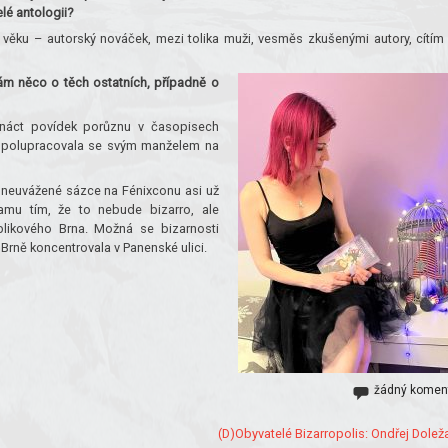
elé antologii?
věku – autorský nováček, mezi tolika muži, vesměs zkušenými autory, cítím
 nám něco o těch ostatních, případně o
vanáct povídek porůznu v časopisech
ě spolupracovala se svým manželem na
 neuvážené sázce na Fénixconu asi už
amu tím, že to nebude bizarro, ale
blikového Brna. Možná se bizarnosti
 Brně koncentrovala v Panenské ulici.
žádný komen
(D)Obyvatelé Bizarropolis: Ondřej Doleža