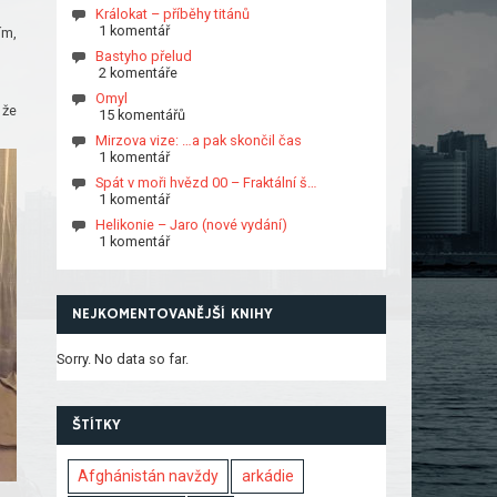
Králokat – příběhy titánů
1 komentář
ím,
Bastyho přelud
2 komentáře
Omyl
 že
15 komentářů
Mirzova vize: …a pak skončil čas
1 komentář
Spát v moři hvězd 00 – Fraktální š…
1 komentář
Helikonie – Jaro (nové vydání)
1 komentář
NEJKOMENTOVANĚJŠÍ KNIHY
Sorry. No data so far.
ŠTÍTKY
Afghánistán navždy
arkádie