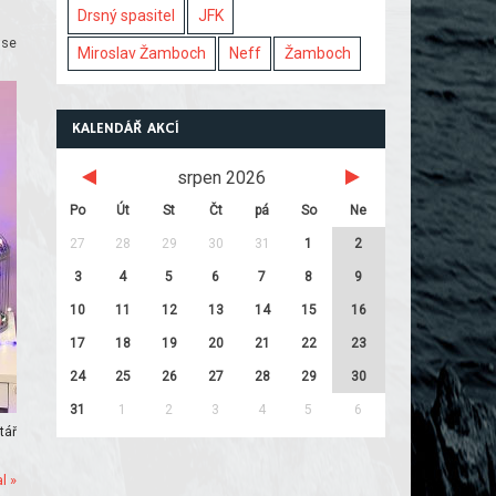
Drsný spasitel
JFK
 se
Miroslav Žamboch
Neff
Žamboch
KALENDÁŘ AKCÍ
srpen 2026
Po
Út
St
Čt
pá
So
Ne
27
28
29
30
31
1
2
3
4
5
6
7
8
9
10
11
12
13
14
15
16
17
18
19
20
21
22
23
24
25
26
27
28
29
30
31
1
2
3
4
5
6
tář
l »