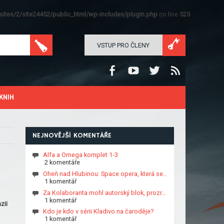
ites/2/site24452/public_html/wp-includes/plugin.php
on line
525
VSTUP PRO ČLENY
KNIH
NEJNOVĚJŠÍ KOMENTÁŘE
Alfa a Omega komplet 1-3
2 komentáře
Oheň nad Hlubinou: Space opera, která se…
1 komentář
Za Kolaboranta mohl autorský blok, prozr…
1 komentář
zii
Kdo je kdo v sérii Kladivo na čaroděje?
1 komentář