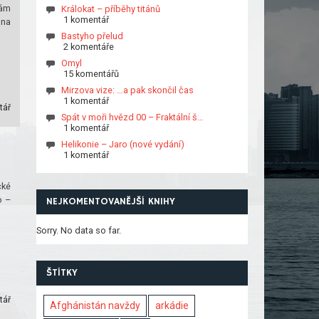
vám
Králokat – příběhy titánů
1 komentář
 na
Bastyho přelud
2 komentáře
Omyl
15 komentářů
Mirzova vize: …a pak skončil čas
1 komentář
tář
Spát v moři hvězd 00 – Fraktální š…
1 komentář
Helikonie – Jaro (nové vydání)
1 komentář
cké
o –
NEJKOMENTOVANĚJŠÍ KNIHY
Sorry. No data so far.
ŠTÍTKY
tář
Afghánistán navždy
arkádie