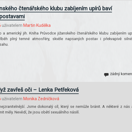
nského čtenářského klubu zabíjením upírů baví
 postavami
6
uživatelem
Martin Kudělka
lub a americký jih. Kniha Průvodce jižanského čtenářského klubu zabíjením up
říběh plný temné atmosféry, skvěle napsaných postav i překvapivě siln
sahu.
žádný komen
ž zavřeš oči – Lenka Petřeková
6
uživatelem
Monika Zedníčková
ejzranitelnější. Jsme dokonalý cíl, který se nemůže bránit. A některé z nás 
nit měly. Nevědí, že jsou obětí sexuálního násilí.