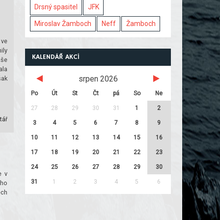
Drsný spasitel
JFK
Miroslav Žamboch
Neff
Žamboch
 ve
ily
KALENDÁŘ AKCÍ
aše
ala
srpen 2026
šak
Po
Út
St
Čt
pá
So
Ne
27
28
29
30
31
1
2
tář
3
4
5
6
7
8
9
10
11
12
13
14
15
16
17
18
19
20
21
22
23
24
25
26
27
28
29
30
e v
31
1
2
3
4
5
6
uho
ěch