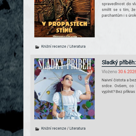
spravedlnost do vl
smířit se s tím, ž
parchantům i s úrok
Knižní recenze
/
Literatura
Sladký příběh
Vloženo
30.6.202
Naivní čistota a b
srdce. Ovšem, co 
vyplnit? Bez příkras
Knižní recenze
/
Literatura