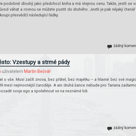
 Je podobně dlouhý jako předchozí kniha a má stejnou cenu. Takže, jestli se 
ní důvod váhat a rovnou se můžete pustit do druhého. Jestli je pak nějaký čtenář
koupi přesvědčí následující řádky.
žádný komen
sto: Vzestupy a strmé pády
6
uživatelem
Martin Bečvář
el o vše. Musí začít znova, bez přátel, bez majetku – a hlavně bez své magi
atřil mezi nejmocnější čaroděje. A ani druhá šance nebude pro Tariana zadarm
pozadit svoje ego a spolehnout se na neznámé lidi.
žádný komen