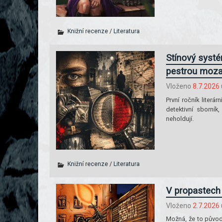
Knižní recenze
/
Literatura
Stínový systém
pestrou mozai
Vloženo
8.7.2026
První ročník literá
detektivní sborník,
neholdují.
Knižní recenze
/
Literatura
V propastech 
Vloženo
2.7.2026
Možná, že to původn