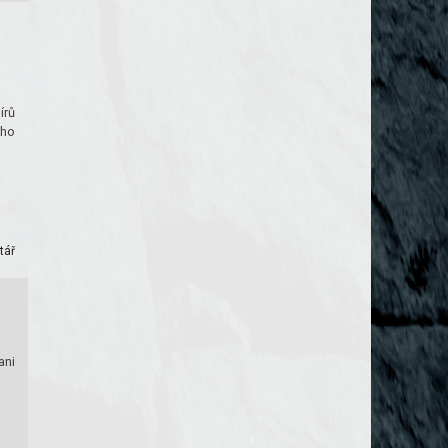
írů
ého
tář
ani