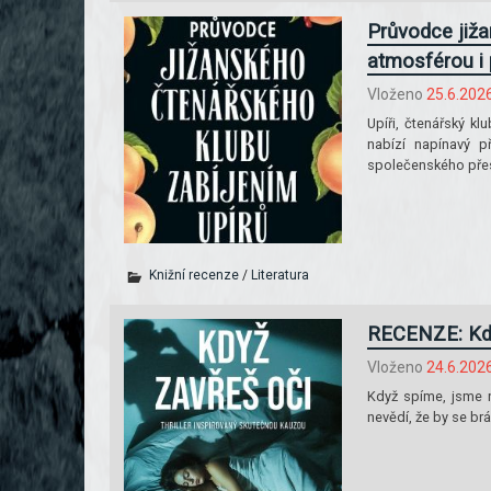
Průvodce jiža
atmosférou i
Vloženo
25.6.202
Upíři, čtenářský k
nabízí napínavý p
společenského pře
Knižní recenze
/
Literatura
RECENZE: Kdy
Vloženo
24.6.202
Když spíme, jsme n
nevědí, že by se brá