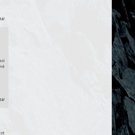
tář
esl
rně
tář
zít