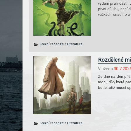
vydání první části.
první díl líbil, ne
vážkách, snad ho o 
Knižní recenze
/
Literatura
Rozdělené mě
Vloženo
30.7.202
Ze dne na den přiš
moci, díky které p
bude totiž muset u
Knižní recenze
/
Literatura