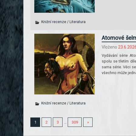
Knižní recenze
/
Literatura
Atomové šelmy
Vloženo
23.6.202
Vydávání série At
spolu se třetím díl
sama série. Věci se
všechno může jedna
Knižní recenze
/
Literatura
1
2
3
…
309
»