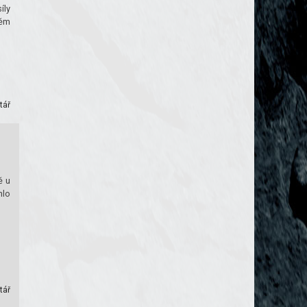
íly
těm
tář
ě u
hlo
tář