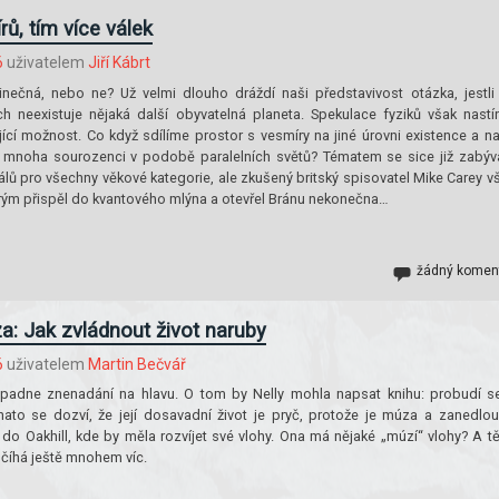
rů, tím více válek
6
uživatelem
Jiří Kábrt
ečná, nebo ne? Už velmi dlouho dráždí naši představivost otázka, jestli
h neexistuje nějaká další obyvatelná planeta. Spekulace fyziků však nastín
jící možnost. Co když sdílíme prostor s vesmíry na jiné úrovni existence a n
a mnoha sourozenci v podobě paralelních světů? Tématem se sice již zabýv
riálů pro všechny věkové kategorie, ale zkušený britský spisovatel Mike Carey v
erým přispěl do kvantového mlýna a otevřel Bránu nekonečna…
žádný komen
: Jak zvládnout život naruby
6
uživatelem
Martin Bečvář
padne znenadání na hlavu. O tom by Nelly mohla napsat knihu: probudí s
nato se dozví, že její dosavadní život je pryč, protože je múza a zanedlo
 do Oakhill, kde by měla rozvíjet své vlohy. Ona má nějaké „múzí“ vlohy? A t
 číhá ještě mnohem víc.