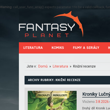
Warning
: call_user_func_array() expects parameter 1 to be a valid callback, 
LITERATURA
KOMIKS
FILMY A SERIÁLY
Jste v:
Domů
Literatura
Knižní recenze
ARCHIV RUBRIKY: KNIŽNÍ RECENZE
Kroniky Lučný
Vloženo
3.8.2026
Druhý díl Kronik L