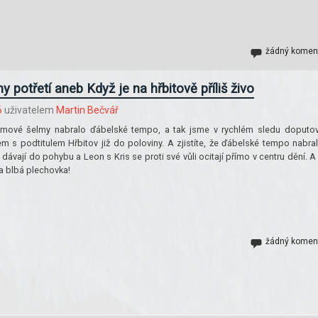
žádný komen
 potřetí aneb Když je na hřbitově příliš živo
6
uživatelem
Martin Bečvář
omové šelmy nabralo ďábelské tempo, a tak jsme v rychlém sledu doputov
em s podtitulem Hřbitov již do poloviny. A zjistíte, že ďábelské tempo nabral
 dávají do pohybu a Leon s Kris se proti své vůli ocitají přímo v centru dění. A
 blbá plechovka!
žádný komen