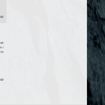
tář
ali
a i
 za
tář