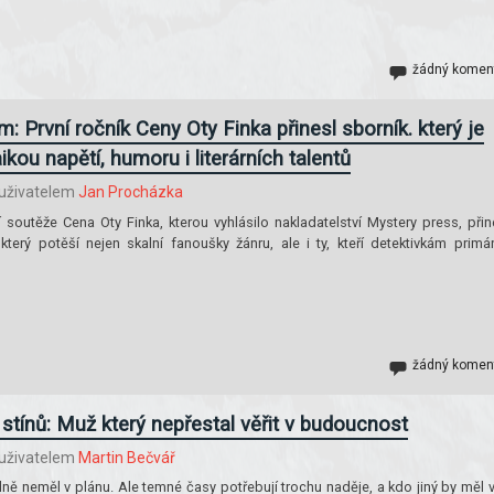
žádný komen
: První ročník Ceny Oty Finka přinesl sborník. který je
kou napětí, humoru i literárních talentů
uživatelem
Jan Procházka
rní soutěže Cena Oty Finka, kterou vyhlásilo nakladatelství Mystery press, přin
 který potěší nejen skalní fanoušky žánru, ale i ty, kteří detektivkám primá
žádný komen
stínů: Muž který nepřestal věřit v budoucnost
uživatelem
Martin Bečvář
ě neměl v plánu. Ale temné časy potřebují trochu naděje, a kdo jiný by měl v