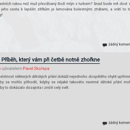
astních rukou než muž přezdívaný Boží mlýn s turbem? Snad bude mít dost s
e jeho cesta k lepším zítřkům je lemována bolestnými ztrátami, a vrátí to 
y!
žádný komen
: Příběh, který vám při četbě notně zhořkne
6
uživatelem
Pavel Skořepa
ezelstnost některých dětských přání dokáží nejednoho dospělého chytit upřímn
by se mohlo přihodit, kdyby se nějaké takovéto nevinné dětské přání mo
 by to dokázalo dozajista i zničit celý svět.
žádný komen