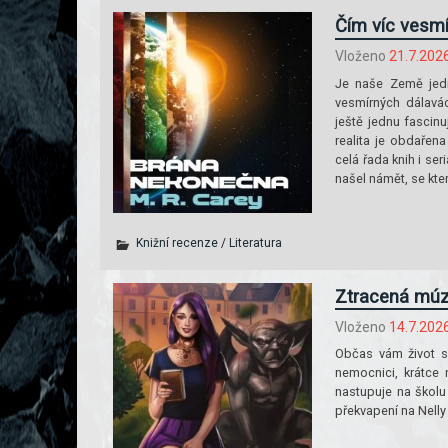
Čím víc vesmí
Vloženo
21.7.202
Je naše Země jedin
vesmírných dálavác
ještě jednu fascinu
realita je obdařen
celá řada knih i se
našel námět, se kt
Knižní recenze
/
Literatura
Ztracená múza
Vloženo
14.7.202
Občas vám život s
nemocnici, krátce 
nastupuje na školu
překvapení na Nelly