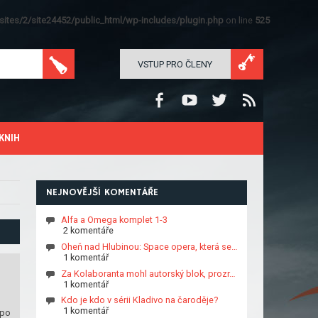
ites/2/site24452/public_html/wp-includes/plugin.php
on line
525
VSTUP PRO ČLENY
KNIH
NEJNOVĚJŠÍ KOMENTÁŘE
Alfa a Omega komplet 1-3
2 komentáře
Oheň nad Hlubinou: Space opera, která se…
1 komentář
Za Kolaboranta mohl autorský blok, prozr…
1 komentář
Kdo je kdo v sérii Kladivo na čaroděje?
1 komentář
 po