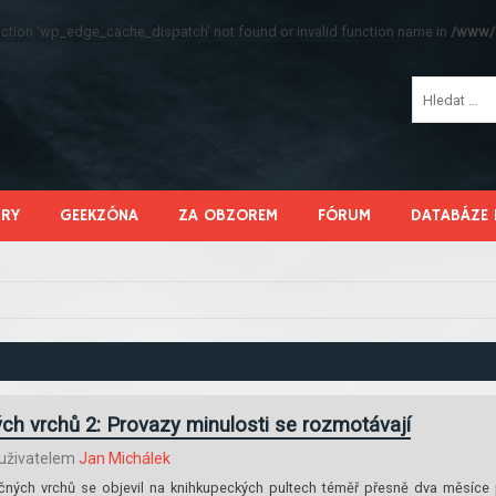
function 'wp_edge_cache_dispatch' not found or invalid function name in
/www/s
HRY
GEEKZÓNA
ZA OBZOREM
FÓRUM
DATABÁZE 
ch vrchů 2: Provazy minulosti se rozmotávají
uživatelem
Jan Michálek
učných vrchů se objevil na knihkupeckých pultech téměř přesně dva měsíce