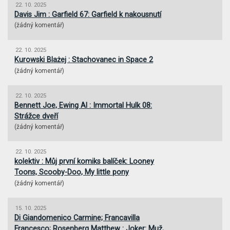
22. 10. 2025
Davis Jim : Garfield 67: Garfield k nakousnutí
(
žádný komentář
)
22. 10. 2025
Kurowski Blażej : Stachovanec in Space 2
(
žádný komentář
)
22. 10. 2025
Bennett Joe, Ewing Al : Immortal Hulk 08:
Strážce dveří
(
žádný komentář
)
22. 10. 2025
kolektiv : Můj první komiks balíček: Looney
Toons, Scooby-Doo, My little pony
(
žádný komentář
)
15. 10. 2025
Di Giandomenico Carmine; Francavilla
Francesco; Rosenberg Matthew : Joker: Muž,