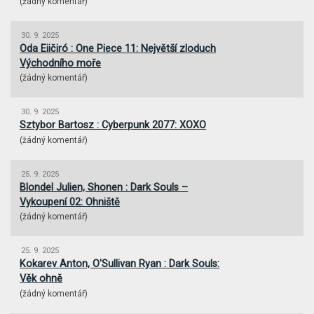
(
žádný komentář
)
30. 9. 2025
Oda Eiičiró : One Piece 11: Největší zloduch
Východního moře
(
žádný komentář
)
30. 9. 2025
Sztybor Bartosz : Cyberpunk 2077: XOXO
(
žádný komentář
)
25. 9. 2025
Blondel Julien, Shonen : Dark Souls –
Vykoupení 02: Ohniště
(
žádný komentář
)
25. 9. 2025
Kokarev Anton, O'Sullivan Ryan : Dark Souls:
Věk ohně
(
žádný komentář
)