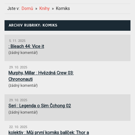
Jste v:
Domů
Knihy
Komiks
ARCHIV RUBRIKY: KOMIKS
5. 11. 2025
: Bleach 44: Vice it
(
žádný komentář
)
29. 10. 2025
Murphy, Millar : Hvězdná Crew 03:
Chrononauti
(
žádný komentář
)
29. 10. 2025
Seri : Legenda o Sim Čchong 02
(
žádný komentář
)
22. 10. 2025
kolektiv : Můj první komiks balíček: Thor a