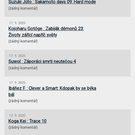
Suzuki Júto : Sakamoto days 09: Hard mode
(
žádný komentář
)
17. 9. 2025
Kojoharu Gotóge : Zabiják démonů 23:
Životy zářící napříč světy
(
žádný komentář
)
17. 9. 2025
Suwol : Záporáci smrti neutečou 4
(
žádný komentář
)
17. 9. 2025
Ibáňez F. : Clever a Smart: Kdopak by se býka
bál
(
žádný komentář
)
12. 9. 2025
Koga Kei : Trace 10
(
žádný komentář
)