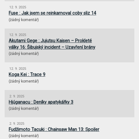
12. 9. 2025
Fuse : Jak jsem se reinkarnoval coby sliz 14
(
žádný komentář
)
12. 9. 2025
Akutami Gege : Jujutsu Kaisen – Prokleté
války 16: Šibujský incident – Uzavření brány
(
žádný komentář
)
12. 9. 2025
Koga Kei : Trace 9
(
žádný komentář
)
2. 9. 2025
Hjúganacu : Deníky apatykářky 3
(
žádný komentář
)
2. 9. 2025
Fudžimoto Tacuki : Chainsaw Man 13: Spoiler
(
žádný komentář
)