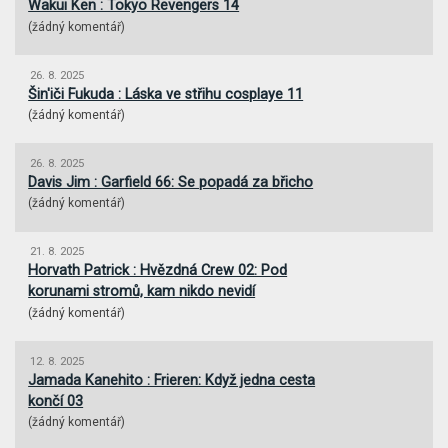
Wakui Ken : Tokyo Revengers 14
(
žádný komentář
)
26. 8. 2025
Šin'iči Fukuda : Láska ve střihu cosplaye 11
(
žádný komentář
)
26. 8. 2025
Davis Jim : Garfield 66: Se popadá za břicho
(
žádný komentář
)
21. 8. 2025
Horvath Patrick : Hvězdná Crew 02: Pod
korunami stromů, kam nikdo nevidí
(
žádný komentář
)
12. 8. 2025
Jamada Kanehito : Frieren: Když jedna cesta
končí 03
(
žádný komentář
)