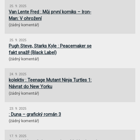
25. 9. 2025
Van Lente Fred : Můj první komiks – Iron-
Man: V ohrožení
(
žádný komentář
)
25. 9. 2025
Pugh Steve, Starks Kyle : Peacemaker se
fakt snaží! (Black Label)
(
žádný komentář
)
24. 9. 2025
kolektiv : Teenage Mutant Ninja Turtles 1:
Návrat do New Yorku
(
žádný komentář
)
23. 9. 2025
: Duna – grafický román 3
(
žádný komentář
)
17. 9. 2025