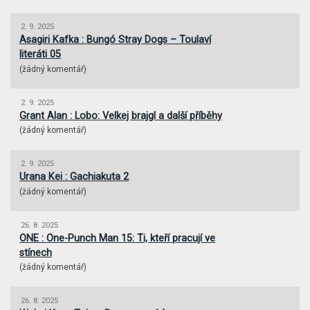
2. 9. 2025
Asagiri Kafka : Bungó Stray Dogs – Toulaví
literáti 05
(
žádný komentář
)
2. 9. 2025
Grant Alan : Lobo: Velkej brajgl a další příběhy
(
žádný komentář
)
2. 9. 2025
Urana Kei : Gachiakuta 2
(
žádný komentář
)
26. 8. 2025
ONE : One-Punch Man 15: Ti, kteří pracují ve
stínech
(
žádný komentář
)
26. 8. 2025