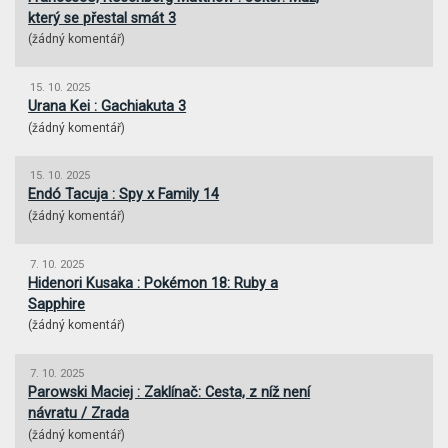
který se přestal smát 3
(
žádný komentář
)
15. 10. 2025
Urana Kei : Gachiakuta 3
(
žádný komentář
)
15. 10. 2025
Endó Tacuja : Spy x Family 14
(
žádný komentář
)
7. 10. 2025
Hidenori Kusaka : Pokémon 18: Ruby a
Sapphire
(
žádný komentář
)
7. 10. 2025
Parowski Maciej : Zaklínač: Cesta, z níž není
návratu / Zrada
(
žádný komentář
)