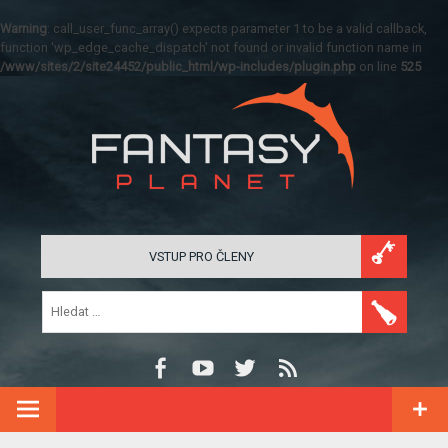
Warning
: call_user_func_array() expects parameter 1 to be a valid callback,
function 'wp_edge_cache_dispatch' not found or invalid function name in
/www/sites/2/site24452/public_html/wp-includes/plugin.php
on line
525
VSTUP PRO ČLENY