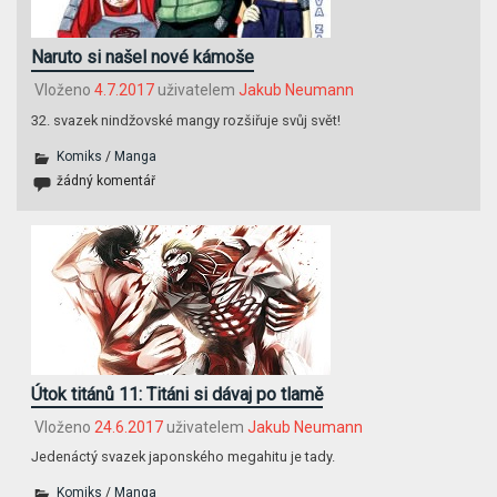
Naruto si našel nové kámoše
Vloženo
4.7.2017
uživatelem
Jakub Neumann
32. svazek nindžovské mangy rozšiřuje svůj svět!
Komiks
/
Manga
žádný komentář
Útok titánů 11: Titáni si dávaj po tlamě
Vloženo
24.6.2017
uživatelem
Jakub Neumann
Jedenáctý svazek japonského megahitu je tady.
Komiks
/
Manga