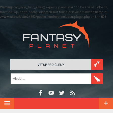
Warning
: call_user_func_array() expects parameter 1 to be a valid callback,
function 'wp_edge_cache_dispatch' not found or invalid function name in
/www/sites/2/site24452/public_html/wp-includes/plugin.php
on line
525
VSTUP PRO ČLENY