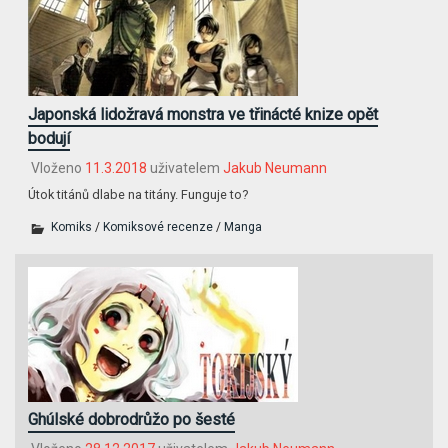
Japonská lidožravá monstra ve třinácté knize opět
bodují
Vloženo
11.3.2018
uživatelem
Jakub Neumann
Útok titánů dlabe na titány. Funguje to?
Komiks
/
Komiksové recenze
/
Manga
Ghúlské dobrodrůžo po šesté