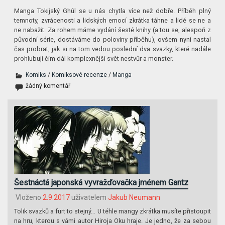
Manga Tokijský Ghúl se u nás chytla více než dobře. Příběh plný
temnoty, zvrácenosti a lidských emocí zkrátka táhne a lidé se ne a
ne nabažit. Za rohem máme vydání šesté knihy (a tou se, alespoň z
původní série, dostáváme do poloviny příběhu), ovšem nyní nastal
čas probrat, jak si na tom vedou poslední dva svazky, které nadále
prohlubují čím dál komplexnější svět nestvůr a monster.
Komiks
/
Komiksové recenze
/
Manga
žádný komentář
Šestnáctá japonská vyvražďovačka jménem Gantz
Vloženo
2.9.2017
uživatelem
Jakub Neumann
Tolik svazků a furt to stejný… U téhle mangy zkrátka musíte přistoupit
na hru, kterou s vámi autor Hiroja Oku hraje. Je jedno, že za sebou