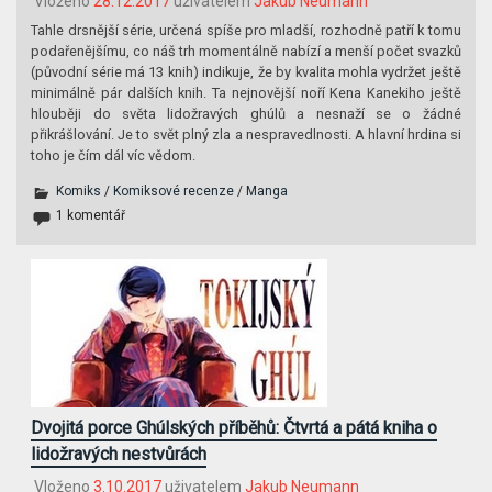
Vloženo
28.12.2017
uživatelem
Jakub Neumann
Tahle drsnější série, určená spíše pro mladší, rozhodně patří k tomu
podařenějšímu, co náš trh momentálně nabízí a menší počet svazků
(původní série má 13 knih) indikuje, že by kvalita mohla vydržet ještě
minimálně pár dalších knih. Ta nejnovější noří Kena Kanekiho ještě
hlouběji do světa lidožravých ghúlů a nesnaží se o žádné
přikrášlování. Je to svět plný zla a nespravedlnosti. A hlavní hrdina si
toho je čím dál víc vědom.
Komiks
/
Komiksové recenze
/
Manga
1 komentář
Dvojitá porce Ghúlských příběhů: Čtvrtá a pátá kniha o
lidožravých nestvůrách
Vloženo
3.10.2017
uživatelem
Jakub Neumann