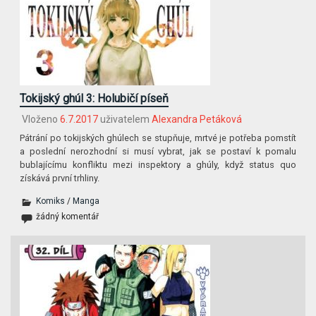
Tokijský ghúl 3: Holubičí píseň
Vloženo
6.7.2017
uživatelem
Alexandra Petáková
Pátrání po tokijských ghúlech se stupňuje, mrtvé je potřeba pomstít
a poslední nerozhodní si musí vybrat, jak se postaví k pomalu
bublajícímu konfliktu mezi inspektory a ghúly, když status quo
získává první trhliny.
Komiks
/
Manga
žádný komentář