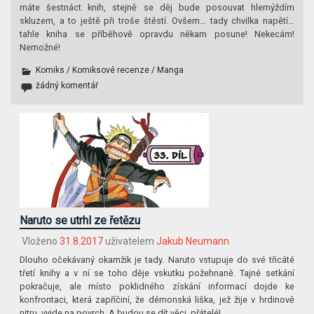
máte šestnáct knih, stejně se děj bude posouvat hlemýždím
skluzem, a to ještě při troše štěstí. Ovšem… tady chvilka napětí…
tahle kniha se příběhově opravdu někam posune! Nekecám!
Nemožné!
Komiks
/
Komiksové recenze
/
Manga
žádný komentář
Naruto se utrhl ze řetězu
Vloženo
31.8.2017
uživatelem
Jakub Neumann
Dlouho očekávaný okamžik je tady. Naruto vstupuje do své třicáté
třetí knihy a v ní se toho děje vskutku požehnaně. Tajné setkání
pokračuje, ale místo poklidného získání informací dojde ke
konfrontaci, která zapříčiní, že démonská liška, jež žije v hrdinově
nitru, vyjde na povrch. A budou se dít věci, přátelé!