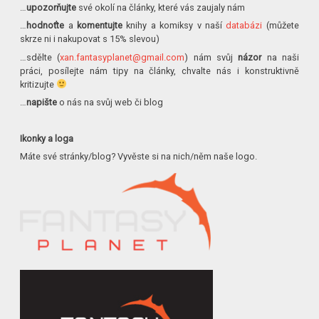
…
upozorňujte
své okolí na články, které vás zaujaly nám
…
hodnoťte
a
komentujte
knihy a komiksy v naší
databázi
(můžete
skrze ni i nakupovat s 15% slevou)
…sdělte (
xan.fantasyplanet@gmail.com
) nám svůj
názor
na naši
práci, posílejte nám tipy na články, chvalte nás i konstruktivně
kritizujte
…
napište
o nás na svůj web či blog
Ikonky a loga
Máte své stránky/blog? Vyvěste si na nich/něm naše logo.