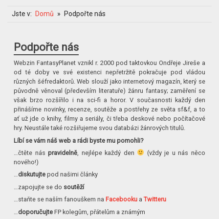
Jste v:
Domů
Podpořte nás
Podpořte nás
Webzin FantasyPlanet vznikl r. 2000 pod taktovkou Ondřeje Jireše a
od té doby ve své existenci nepřetržitě pokračuje pod vládou
různých šéfredaktorů. Web slouží jako internetový magazín, který se
původně věnoval (především literatuře) žánru fantasy; zaměření se
však brzo rozšířilo i na sci-fi a horor. V současnosti každý den
přinášíme novinky, recenze, soutěže a postřehy ze světa sf&f, a to
ať už jde o knihy, filmy a seriály, či třeba deskové nebo počítačové
hry. Neustále také rozšiřujeme svou databázi žánrových titulů.
Líbí se vám náš web a rádi byste mu pomohli?
…čtěte nás
pravidelně
, nejlépe každý den
(vždy je u nás něco
nového!)
…
diskutujte
pod našimi články
…zapojujte se do
soutěží
…staňte se naším fanouškem na
Facebooku
a
Twitteru
…
doporučujte
FP kolegům, přátelům a známým