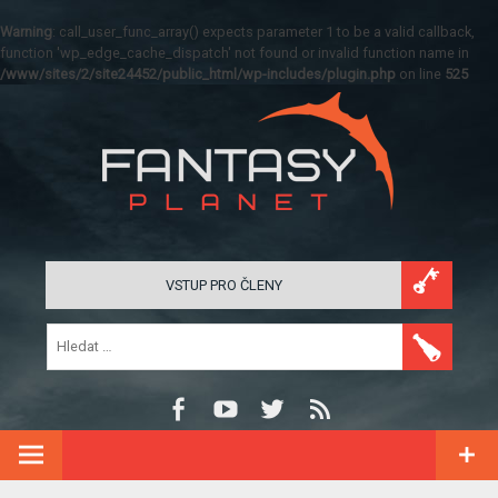
Warning
: call_user_func_array() expects parameter 1 to be a valid callback,
function 'wp_edge_cache_dispatch' not found or invalid function name in
/www/sites/2/site24452/public_html/wp-includes/plugin.php
on line
525
VSTUP PRO ČLENY