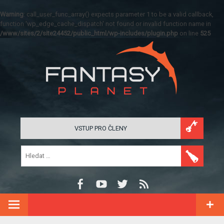
Warning
: call_user_func_array() expects parameter 1 to be a valid callback,
function 'wp_edge_cache_dispatch' not found or invalid function name in
/www/sites/2/site24452/public_html/wp-includes/plugin.php
on line
525
VSTUP PRO ČLENY