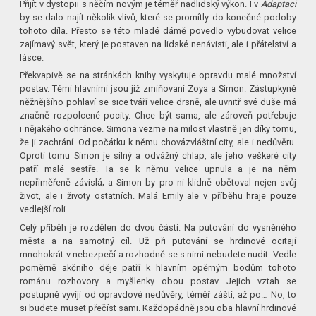
Přijít v dystopii s něčím novým je téměř nadlidský výkon. I v
Adaptaci
by se dalo najít několik vlivů, které se promítly do konečné podoby
tohoto díla. Přesto se této mladé dámě povedlo vybudovat velice
zajímavý svět, který je postaven na lidské nenávisti, ale i přátelství a
lásce.
Překvapivě se na stránkách knihy vyskytuje opravdu malé množství
postav. Těmi hlavními jsou již zmiňovaní Zoya a Simon. Zástupkyně
něžnějšího pohlaví se sice tváří velice drsně, ale uvnitř své duše má
značně rozpolcené pocity. Chce být sama, ale zároveň potřebuje
i nějakého ochránce. Simona vezme na milost vlastně jen díky tomu,
že ji zachrání. Od počátku k němu chovázvláštní city, ale i nedůvěru.
Oproti tomu Simon je silný a odvážný chlap, ale jeho veškeré city
patří malé sestře. Ta se k němu velice upnula a je na něm
nepřiměřeně závislá; a Simon by pro ni klidně obětoval nejen svůj
život, ale i životy ostatních. Malá Emily ale v příběhu hraje pouze
vedlejší roli.
Celý příběh je rozdělen do dvou částí. Na putování do vysněného
města a na samotný cíl. Už při putování se hrdinové ocitají
mnohokrát v nebezpečí a rozhodně se s nimi nebudete nudit. Vedle
poměrně akčního děje patří k hlavním opěrným bodům tohoto
románu rozhovory a myšlenky obou postav. Jejich vztah se
postupně vyvíjí od opravdové nedůvěry, téměř zášti, až po… No, to
si budete muset přečíst sami. Každopádně jsou oba hlavní hrdinové