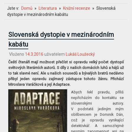
Jste v:
Domů
Literatura
Knižní recenze
Slovenská
dystopie v mezinárodním kabátu
Slovenská dystopie v mezinárodním
kabátu
Vloženo
14.3.2016
uživatelem
Lukáš Loužecký
Čeští čtenáři mají možnost přečíst si opravdu velký počet dystopií
světových literárních autorů. S díly z našich domácích luhů a hájů už
to tak slavné není. Ale u našich sousedů a bývalých bratrů nedávno
přibyl jeden opravdu zajímavý zástupce tohoto žánru. Přichází
Miroslava Varáčková a její Adaptace.
Abych řekl pravdu, příliš
nepřicházím do kontaktu se
slovenskými autory.
V podstatě jediným mým
oblíbencem je Dominik Dán,
což je opravdu vynikající
detektivkář. A samozřejmě
nesmím zapomenout ani na