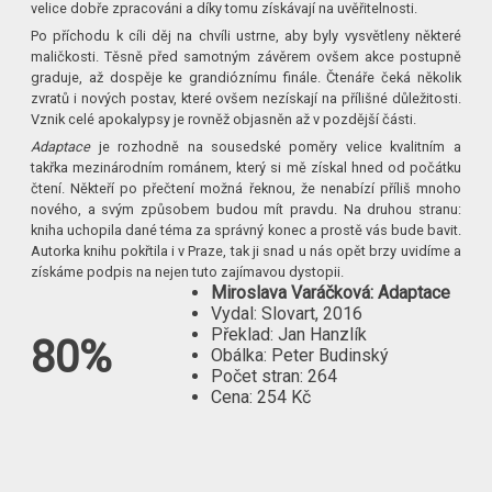
velice dobře zpracováni a díky tomu získávají na uvěřitelnosti.
Po příchodu k cíli děj na chvíli ustrne, aby byly vysvětleny některé
maličkosti. Těsně před samotným závěrem ovšem akce postupně
graduje, až dospěje ke grandióznímu finále. Čtenáře čeká několik
zvratů i nových postav, které ovšem nezískají na přílišné důležitosti.
Vznik celé apokalypsy je rovněž objasněn až v pozdější části.
Adaptace
je rozhodně na sousedské poměry velice kvalitním a
takřka mezinárodním románem, který si mě získal hned od počátku
čtení. Někteří po přečtení možná řeknou, že nenabízí příliš mnoho
nového, a svým způsobem budou mít pravdu. Na druhou stranu:
kniha uchopila dané téma za správný konec a prostě vás bude bavit.
Autorka knihu pokřtila i v Praze, tak ji snad u nás opět brzy uvidíme a
získáme podpis na nejen tuto zajímavou dystopii.
Miroslava Varáčková: Adaptace
Vydal: Slovart, 2016
Překlad: Jan Hanzlík
80%
Obálka: Peter Budinský
Počet stran: 264
Cena: 254 Kč