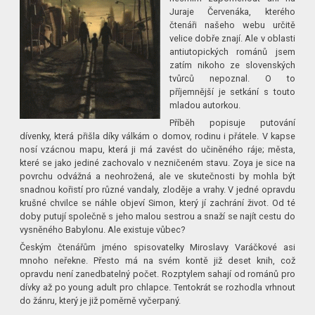
Juraje Červenáka, kterého
čtenáři našeho webu určitě
velice dobře znají. Ale v oblasti
antiutopických románů jsem
zatím nikoho ze slovenských
tvůrců nepoznal. O to
příjemnější je setkání s touto
mladou autorkou.
Příběh popisuje putování
dívenky, která přišla díky válkám o domov, rodinu i přátele. V kapse
nosí vzácnou mapu, která ji má zavést do učiněného ráje; města,
které se jako jediné zachovalo v nezničeném stavu. Zoya je sice na
povrchu odvážná a neohrožená, ale ve skutečnosti by mohla být
snadnou kořistí pro různé vandaly, zloděje a vrahy. V jedné opravdu
krušné chvilce se náhle objeví Simon, který jí zachrání život. Od té
doby putují společně s jeho malou sestrou a snaží se najít cestu do
vysněného Babylonu. Ale existuje vůbec?
Českým čtenářům jméno spisovatelky Miroslavy Varáčkové asi
mnoho neřekne. Přesto má na svém kontě již deset knih, což
opravdu není zanedbatelný počet. Rozptylem sahají od románů pro
dívky až po young adult pro chlapce. Tentokrát se rozhodla vrhnout
do žánru, který je již poměrně vyčerpaný.