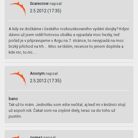
Scarecrow
napsal:
2.5.2012 (17:35)
A kdy se dočkáme i českého rozkouskovaného vydání dvojky? Kdysi
dávno už jsem viděl hotovou obálku a vypadala moc hezky, teď
pořád je v připravujeme v Argu na 7. stránce, to nevypadá na moc
brzký příchod na trh…. Moc se těším, recenze to jenom doplnila a
kde nic, tu nic….
Anonym
napsal:
2.5.2012 (17:35)
bano
Tak už to mám. Jednotku som ešte nečítal, aj keď mi v knižnici stojí
už aspoň rok. Čakal som na zvyšné diely, teraz sa do toho už
pustím.
gomez
napsal: