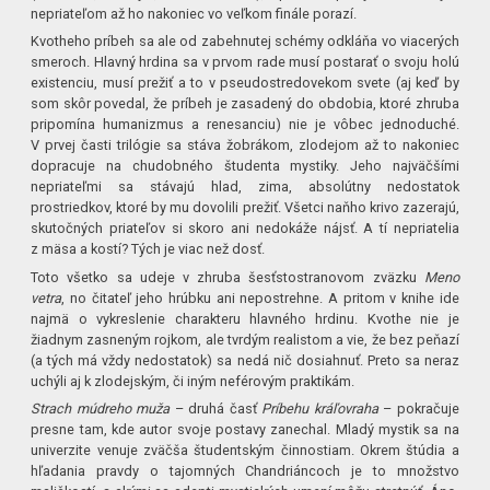
nepriateľom až ho nakoniec vo veľkom finále porazí.
Kvotheho príbeh sa ale od zabehnutej schémy odkláňa vo viacerých
smeroch. Hlavný hrdina sa v prvom rade musí postarať o svoju holú
existenciu, musí prežiť a to v pseudostredovekom svete (aj keď by
som skôr povedal, že príbeh je zasadený do obdobia, ktoré zhruba
pripomína humanizmus a renesanciu) nie je vôbec jednoduché.
V prvej časti trilógie sa stáva žobrákom, zlodejom až to nakoniec
dopracuje na chudobného študenta mystiky. Jeho najväčšími
nepriateľmi sa stávajú hlad, zima, absolútny nedostatok
prostriedkov, ktoré by mu dovolili prežiť. Všetci naňho krivo zazerajú,
skutočných priateľov si skoro ani nedokáže nájsť. A tí nepriatelia
z mäsa a kostí? Tých je viac než dosť.
Toto všetko sa udeje v zhruba šesťstostranovom zväzku
Meno
vetra
, no čitateľ jeho hrúbku ani nepostrehne. A pritom v knihe ide
najmä o vykreslenie charakteru hlavného hrdinu. Kvothe nie je
žiadnym zasneným rojkom, ale tvrdým realistom a vie, že bez peňazí
(a tých má vždy nedostatok) sa nedá nič dosiahnuť. Preto sa neraz
uchýli aj k zlodejským, či iným neférovým praktikám.
Strach múdreho muža
– druhá časť
Príbehu kráľovraha
– pokračuje
presne tam, kde autor svoje postavy zanechal. Mladý mystik sa na
univerzite venuje zväčša študentským činnostiam. Okrem štúdia a
hľadania pravdy o tajomných Chandriáncoch je to množstvo