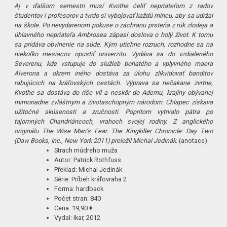
Aj v ďalšom semestri musí Kvothe čeliť nepriateľom z radov
študentov i profesorov a tvrdo si vybojovať každú mincu, aby sa udržal
na škole. Po nevydarenom pokuse o záchranu prsteňa z rúk zlodeja a
úhlavného nepriateľa Ambrosea zápasí doslova o holý život. K tomu
sa pridáva obvinenie na súde. Kým utíchne rozruch, rozhodne sa na
niekoľko mesiacov opustiť univerzitu. Vydáva sa do vzdialeného
Severenu, kde vstupuje do služieb bohatého a vplyvného maera
Alverona a okrem iného dostáva za úlohu zlikvidovať banditov
rabujúcich na kráľovských cestách. Výprava sa nečakane zvrtne,
Kvothe sa dostáva do ríše víl a neskôr do Ademu, krajiny obývanej
mimoriadne zvláštnym a životaschopným národom. Chlapec získava
užitočné skúsenosti a zručnosti. Popritom vytrvalo pátra po
tajomných Chandriáncoch, vrahoch svojej rodiny. Z anglického
originálu The Wise Man’s Fear. The Kingkiller Chronicle: Day Two
(Daw Books, Inc., New York 2011) preložil Michal Jedinák.
(anotace)
Strach múdreho muža
Autor: Patrick Rothfuss
Překlad: Michal Jedinák
Série: Príbeh kráľovraha 2
Forma: hardback
Počet stran: 840
Cena: 19,90 €
Vydal: Ikar, 2012