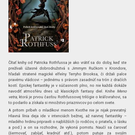
Čítať knihy od Patricka Rothfussa je ako vrátiť sa do doby, keď ste
prežívali úžasné dobrodružstvá s Jimmym Ručkom v Krondore,
hľadali stratené magické elfeíny Terryho Brooksa, či držali palce
pravému vládcovi – jedinému s právom zasadnúť na trón z dračích
kostí. Epickej fantastiky je v súčasnosti plno, no nie každá dokáže
navodiť atmosféru dnes už klasických fantasy diel. Knihe
Meno
vetra
, ktorá je prvou časťou Rothfussovej trilógie o kráľovrahovi, sa
to podarilo a získala si množstvo priaznivcov po celom svete.
A pritom príbeh o mladíkovi menom Kvothe nie je nijak prevratný.
Hlavná línia deja ide v intenciách bežnej, až naivnej fantastiky –
mladého hrdinu pripravili o najbližších (o rodičov, o priateľa, o lásku
a pod.) a on sa rozhodne, že vykoná pomstu. Naučí sa čarovať
(šermovať, zabíjať, kradnúť atď.), potom putuje za svojím