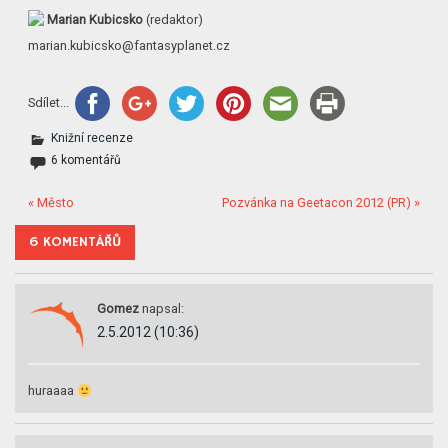
Marian Kubicsko
(redaktor)
marian.kubicsko@fan­tasyplanet.cz
Sdílet...
Knižní recenze
6 komentářů
« Město
Pozvánka na Geetacon 2012 (PR) »
6 KOMENTÁŘŮ
Gomez
napsal:
2.5.2012 (10:36)
huraaaa