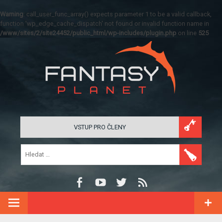
Warning
: call_user_func_array() expects parameter 1 to be a valid callback,
function 'wp_edge_cache_dispatch' not found or invalid function name in
/www/sites/2/site24452/public_html/wp-includes/plugin.php
on line
525
VSTUP PRO ČLENY