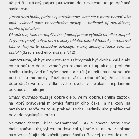
až príliš skrátený popis putovania do Severenu. To je opísané
nasledovne:
„Prežil som búrku, pirátov aj stroskotanie, hoci nie v tomto poradí. Ako
inak, vykonal som pozoruhodné skutky – hrdinské aj neuvážené,
múdre aj odvážne.
Okradli ma, takmer utopili a bez jedinej pence vyhodili na ulice Junpui.
Aby som prežil, žobral som o kôrky chleba, ukradol topánky a recitoval
básne. Najmä to posledné dokazuje, v akej zúfalej situácii som sa
ocitol.“
(Strach múdreho muža, s. 312)
Samozrejme, ak by tieto Kvotveho zážitky mali byť v knihe, celé dielo
by sa nafúklo do neuveriteľných rozmerov. Už aj takto je problém
s váhou knihy (veď má vyše osemsto strán) a určite sa neodporúča
brať si ju na cesty. Rozhodne však treba dúfať, že aj tieto
dobrodružstvá raz uvidia svetlo sveta v nejakom nepriamom
pokračovaní trilógie.
Strach múdreho muža
je dobré dielo. Veľmi dobré. Ponúka zážitok,
na ktorý pravoverní milovníci fantasy dlho čakali a na ktorý sa
nezabúda. Môže za to aj preklad. Michal Jedinák ako prekladateľ
odviedol vynikajúcu prácu.
Nakoniec chcem už len poznamenať – Ak si chcete Rothfusove
dielo správne užiť, vyberte si dovolenku, hoďte sa na PN, zamknite
sa v izbe a čítajte. No začnite prvou časťou. Bez nej to nebude ono.