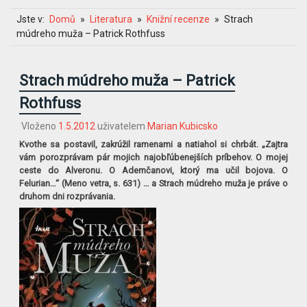
Jste v:
Domů
Literatura
Knižní recenze
Strach
múdreho muža – Patrick Rothfuss
Strach múdreho muža – Patrick
Rothfuss
Vloženo
1.5.2012
uživatelem
Marian Kubicsko
Kvothe sa postavil, zakrúžil ramenami a natiahol si chrbát. „Zajtra
vám porozprávam pár mojich najobľúbenejších príbehov. O mojej
ceste do Alveronu. O Ademčanovi, ktorý ma učil bojova. O
Felurian…“ (Meno vetra, s. 631) … a Strach múdreho muža je práve o
druhom dni rozprávania.