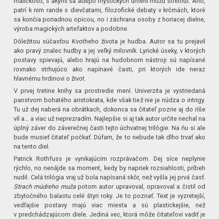
maličkostí, s akými sa adepti mystických umení môžu stretnúť. Áno,
patrí k nim rande s dievčatami, filozofické debaty v krčmách, ktoré
sa končia poriadnou opicou, no i záchrana osoby z horiacej dielne,
výroba magických artefaktov a podobne.
Dôležitou súčasťou Kvotheho života je hudba. Autor sa tu prejavil
ako pravý znalec hudby a jej veľký milovník. Lyrické úseky, v ktorých
postavy spievajú, alebo hrajú na hudobnom nástroji sú napísané
rovnako strhujúco ako napínavé časti, pri ktorých ide neraz
hlavnému hrdinovi o život.
V prvej tretine knihy sa prostredie mení. Univerzita je vystriedaná
panstvom bohatého aristokrata, kde však tiež nie je núdza o intrigy.
Tu už dej naberá na obrátkach, dokonca sa čitateľ pozrie aj do ríše
víl a… a viac už neprezradím. Najlepšie si aj tak autor určite nechal na
úplný záver do záverečnej časti tejto úchvatnej trilógie. Na ňu si ale
bude musieť čitateľ počkať. Dúfam, že to nebude tak dlho trvať ako
na tento diel.
Patrick Rothfuss je vynikajúcim rozprávačom. Dej síce neplynie
rýchlo, no nenájde sa moment, kedy by napriek rozsiahlosti, príbeh
nudil. Celá trilógia vraj už bola napísaná skôr, než vyšla jej prvá časť.
Strach múdreho muža
potom autor upravoval, opravoval a čistil od
zbytočného balastu celé štyri roky. Je to poznať. Text je vyzretejší,
vedľajšie postavy majú viac miesta a sú plastickejšie, než
v predchádzajúcom diele. Jediná vec, ktorá môže čitateľovi vadiť je