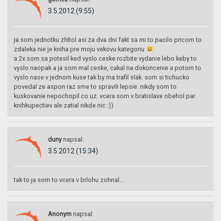
3.5.2012 (9:55)
ja som jednotku zhltol asi za dva dni fakt sa mi to pacilo pricom to
zdaleka nie je kniha pre moju vekovu kategoriu
a 2x som sa potesil ked vyslo ceske rozbite vydanie lebo keby to
vyslo naopak a ja som mal ceske, cakal na dokoncenie a potom to
vyslo nase v jednom kuse tak by ma trafil slak. som si tichucko
povedal ze aspon raz sme to spravili lepsie. nikdy som to
kuskovanie nepochopil co uz. vcera som v bratislave obehol par
knihkupectiev ale zatial nikde nic :))
duny
napsal:
3.5.2012 (15:34)
tak to ja som to vcera v brlohu zohnal…
Anonym
napsal: