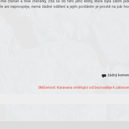
lí čtenáři a milé čtenářky, zda se do této jeho knihy, která byla zatím jed
le ani neprospěje, nemá žádné sdělení a jejím posláním je prostě na pár ho
žádný komen
Sklíčenost: Karavana směřující od beznaděje k zatracen