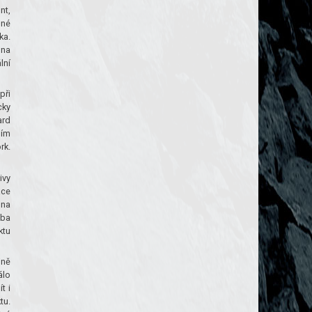
nt,
dné
ka.
 na
lní
při
cky
ard
ním
rk.
ivy
ace
 na
eba
ktu
jně
álo
t i
tu.