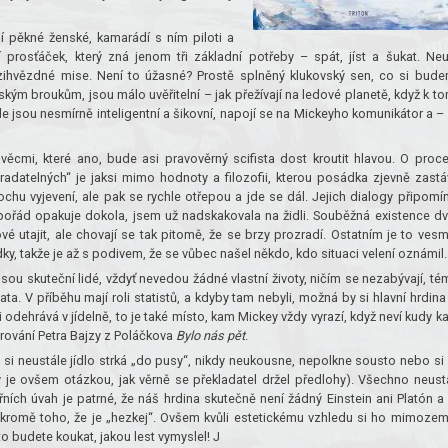
pí pěkné ženské, kamarádí s ním piloti a
prosťáček, který zná jenom tři základní potřeby – spát, jíst a šukat. Ne
ezihvězdné mise. Není to úžasné? Prostě splněný klukovský sen, co si bud
 broukům, jsou málo uvěřitelní – jak přežívají na ledové planetě, když k t
e jsou nesmírně inteligentní a šikovní, napojí se na Mickeyho komunikátor a –
ěcmi, které ano, bude asi pravověrný scifista dost kroutit hlavou. O proc
datelných“ je jaksi mimo hodnoty a filozofii, kterou posádka zjevně zastá
chu vyjevení, ale pak se rychle otřepou a jde se dál. Jejich dialogy připomín
 pořád opakuje dokola, jsem už nadskakovala na židli. Souběžná existence d
vé utajit, ale chovají se tak pitomě, že se brzy prozradí. Ostatním je to ves
y, takže je až s podivem, že se vůbec našel někdo, kdo situaci velení oznámil.
jsou skuteční lidé, vždyť nevedou žádné vlastní životy, ničím se nezabývají, té
ta. V příběhu mají roli statistů, a kdyby tam nebyli, možná by si hlavní hrdina
 odehrává v jídelně, to je také místo, kam Mickey vždy vyrazí, když neví kudy k
ování Petra Bajzy z Poláčkova
Bylo nás pět
.
 si neustále jídlo strká „do pusy“, nikdy neukousne, nepolkne sousto nebo si
y je ovšem otázkou, jak věrně se překladatel držel předlohy). Všechno neust
ních úvah je patrné, že náš hrdina skutečně není žádný Einstein ani Platón a
kromě toho, že je „hezkej“. Ovšem kvůli estetickému vzhledu si ho mimozem
to budete koukat, jakou lest vymyslel! J