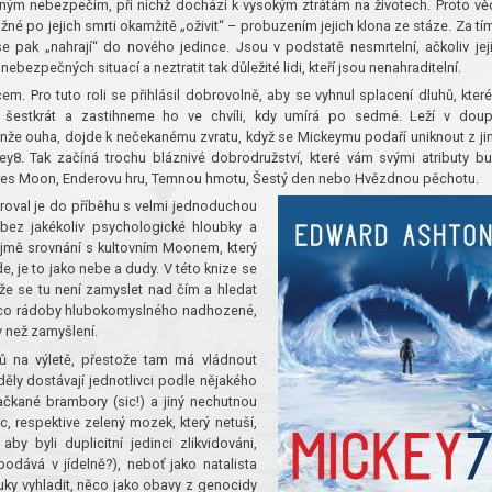
ůzným nebezpečím, při nichž dochází k vysokým ztrátám na životech. Proto vě
né po jejich smrti okamžitě „oživit“ – probuzením jejich klona ze stáze. Za tí
pak „nahrají“ do nového jedince. Jsou v podstatě nesmrtelní, ačkoliv jej
ebezpečných situací a neztratit tak důležité lidi, kteří jsou nenahraditelní.
. Pro tuto roli se přihlásil dobrovolně, aby se vyhnul splacení dluhů, které
šestkrát a zastihneme ho ve chvíli, kdy umírá po sedmé. Leží v doup
že ouha, dojde k nečekanému zvratu, když se Mickeymu podaří uniknout z ji
ey8. Tak začíná trochu bláznivé dobrodružství, které vám svými atributy b
přes Moon, Enderovu hru, Temnou hmotu, Šestý den nebo Hvězdnou pěchotu.
groval je do příběhu s velmi jednoduchou
l bez jakékoliv psychologické hloubky a
ejmě srovnání s kultovním Moonem, který
 je to jako nebe a dudy. V této knize se
 že se tu není zamyslet nad čím a hledat
 něco rádoby hlubokomyslného nadhozené,
v než zamyšlení.
ů na výletě, přestože tam má vládnout
íděly dostávají jednotlivci podle nějakého
ačkané brambory (sic!) a jiný nechutnou
c, respektive zelený mozek, který netuší,
by byli duplicitní jedinci zlikvidováni,
odává v jídelně?), neboť jako natalista
ky vyhladit, něco jako obavy z genocidy