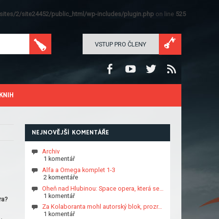
ites/2/site24452/public_html/wp-includes/plugin.php
on line
525
VSTUP PRO ČLENY
KNIH
NEJNOVĚJŠÍ KOMENTÁŘE
Archiv
1 komentář
Alfa a Omega komplet 1-3
2 komentáře
Oheň nad Hlubinou: Space opera, která se…
1 komentář
ra?
Za Kolaboranta mohl autorský blok, prozr…
1 komentář