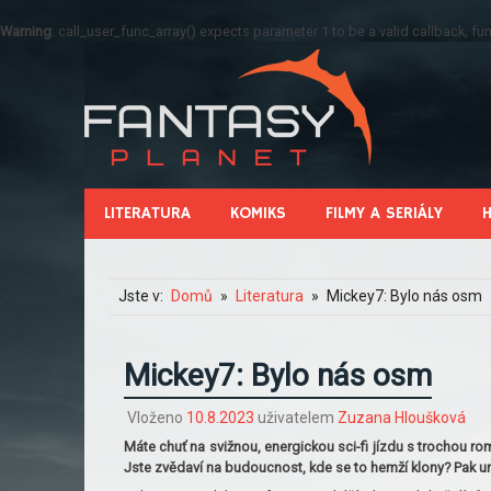
Warning
: call_user_func_array() expects parameter 1 to be a valid callback, 
LITERATURA
KOMIKS
FILMY A SERIÁLY
Jste v:
Domů
Literatura
Mickey7: Bylo nás osm
Mickey7: Bylo nás osm
Vloženo
10.8.2023
uživatelem
Zuzana Hloušková
Máte chuť na svižnou, energickou sci-fi jízdu s trochou 
Jste zvědaví na budoucnost, kde se to hemží klony? Pak u