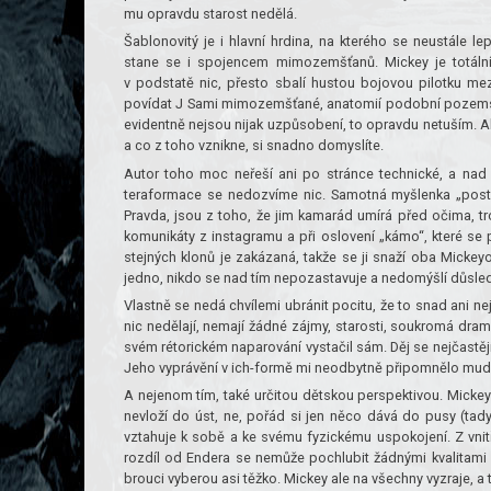
mu opravdu starost nedělá.
Šablonovitý je i hlavní hrdina, na kterého se neustále le
stane se i spojencem mimozemšťanů. Mickey je totální 
v podstatě nic, přesto sbalí hustou bojovou pilotku m
povídat J Sami mimozemšťané, anatomií podobní pozemským
evidentně nejsou nijak uzpůsobení, to opravdu netuším. Al
a co z toho vznikne, si snadno domyslíte.
Autor toho moc neřeší ani po stránce technické, a nad v
teraformace se nedozvíme nic. Samotná myšlenka „postra
Pravda, jsou z toho, že jim kamarád umírá před očima, tro
komunikáty z instagramu a při oslovení „kámo“, které se
stejných klonů je zakázaná, takže se ji snaží oba Mickeyo
jedno, nikdo se nad tím nepozastavuje a nedomýšlí důsledk
Vlastně se nedá chvílemi ubránit pocitu, že to snad ani ne
nic nedělají, nemají žádné zájmy, starosti, soukromá drama
svém rétorickém naparování vystačil sám. Děj se nejčastěji
Jeho vyprávění v ich-formě mi neodbytně připomnělo mudr
A nejenom tím, také určitou dětskou perspektivou. Mickey
nevloží do úst, ne, pořád si jen něco dává do pusy (tad
vztahuje k sobě a ke svému fyzickému uspokojení. Z vnitř
rozdíl od Endera se nemůže pochlubit žádnými kvalitami 
brouci vyberou asi těžko. Mickey ale na všechny vyzraje, a 