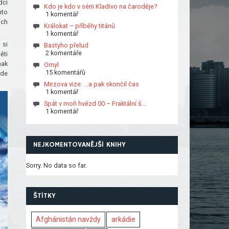
dci
Kdo je kdo v sérii Kladivo na čaroděje?
mto
1 komentář
ich
Králokat – příběhy titánů
1 komentář
 si
Bastyho přelud
2 komentáře
ěti
nak
Omyl
15 komentářů
ude
Mirzova vize: …a pak skončil čas
1 komentář
Spát v moři hvězd 00 – Fraktální š…
1 komentář
NEJKOMENTOVANĚJŠÍ KNIHY
Sorry. No data so far.
ŠTÍTKY
Afghánistán navždy
arkádie