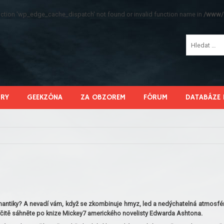
function 'wp_edge_cache_dispatch' not found or invalid function name in
/www/s
HRY
GEEKZÓNA
ZA OBZOREM
FÓRUM
DATABÁZE 
romantiky? A nevadí vám, když se zkombinuje hmyz, led a nedýchatelná atmosfé
rčitě sáhněte po knize Mickey7 amerického novelisty Edwarda Ashtona.