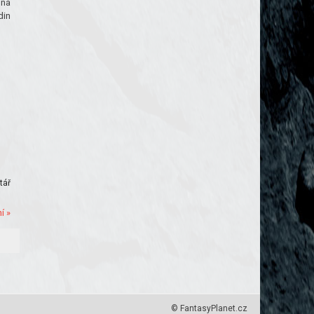
iná
din
tář
í »
© FantasyPlanet.cz