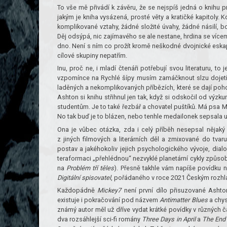
To vše mě přivádí k závěru, že se nejspíš jedná o knihu p
jakým je kniha vysázená, prosté věty a kratičké kapitoly. 
komplikované vztahy, žádné složité úvahy, žádné násilí, b
Děj odsýpá, nic zajímavého se ale nestane, hrdina se více
dno. Není s ním co prožít kromě neškodné dvojnické eskap
cílové skupiny nepatřím.
Inu, proč ne, i mladí čtenáři potřebují svou literaturu, t
vzpomínce na Rychlé šípy musím zamáčknout slzu dojetí. 
laděných a nekomplikovaných příbězích, které se dají poho
Ashton si knihu střihnul jen tak, když si odskočil od výz
studentům. Je to také řezbář a chovatel puštíků. Má psa M
No tak buď je to blázen, nebo tenhle medailonek sepsala u
Ona je vůbec otázka, zda i celý příběh nesepsal nějaký 
z jiných filmových a literárních děl a zmixované do tva
postav a jakéhokoliv jejich psychologického vývoje, dial
teraformaci „přehlédnou“ nezvyklé planetární cykly způsob
na
Problém tří těles
). Přesně takhle vám napíše povídku n
Digitální spisovatel
, pořádaného v roce 2021 Českým rozh
Každopádně
Mickey7
není první dílo přisuzované Ashto
existuje i pokračování pod názvem
Antimatter Blues
a chys
známý autor měl už dříve vydat krátké povídky v různých č
dva rozsáhlejší sci-fi romány
Three Days in April
a
The End 