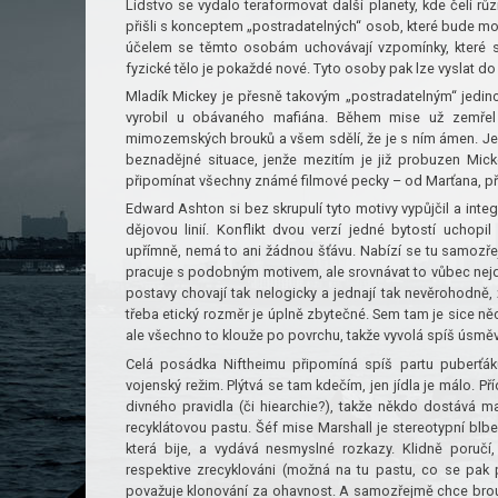
Lidstvo se vydalo teraformovat další planety, kde čelí r
přišli s konceptem „postradatelných“ osob, které bude mož
účelem se těmto osobám uchovávají vzpomínky, které se 
fyzické tělo je pokaždé nové. Tyto osoby pak lze vyslat do n
Mladík Mickey je přesně takovým „postradatelným“ jedincem
vyrobil u obávaného mafiána. Během mise už zemřel 
mimozemských brouků a všem sdělí, že je s ním ámen. Jen
beznadějné situace, jenže mezitím je již probuzen Mick
připomínat všechny známé filmové pecky – od Marťana, 
Edward Ashton si bez skrupulí tyto motivy vypůjčil a inte
dějovou linií. Konflikt dvou verzí jedné bytostí uchopi
upřímně, nemá to ani žádnou šťávu. Nabízí se tu samozř
pracuje s podobným motivem, ale srovnávat to vůbec nejde,
postavy chovají tak nelogicky a jednají tak nevěrohodně,
třeba etický rozměr je úplně zbytečné. Sem tam je sice
ale všechno to klouže po povrchu, takže vyvolá spíš úsmě
Celá posádka Niftheimu připomíná spíš partu puberťák
vojenský režim. Plýtvá se tam kdečím, jen jídla je málo. Př
divného pravidla (či hiearchie?), takže někdo dostává m
recyklátovou pastu. Šéf mise Marshall je stereotypní blbe
která bije, a vydává nesmyslné rozkazy. Klidně poručí, a
respektive zrecyklováni (možná na tu pastu, co se pak p
považuje klonování za ohavnost. A samozřejmě chce brou