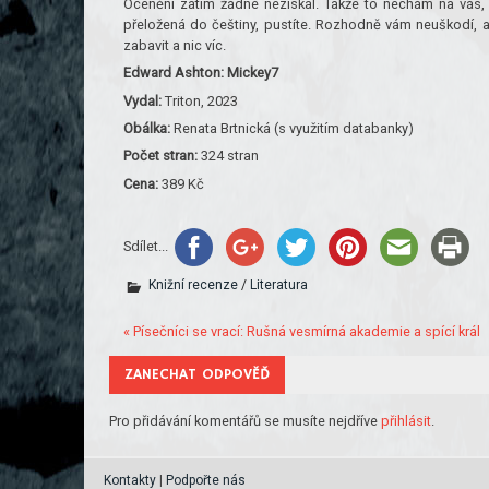
Ocenění zatím žádné nezískal. Takže to nechám na vás, mi
přeložená do češtiny, pustíte. Rozhodně vám neuškodí, a
zabavit a nic víc.
Edward
Ashton: Mickey7
Vydal:
Triton, 2023
Obálka:
Renata Brtnická (s využitím databanky)
Počet stran:
324 stran
Cena:
389 Kč
Sdílet...
Knižní recenze
/
Literatura
« Písečníci se vrací: Rušná vesmírná akademie a spící král
ZANECHAT ODPOVĚĎ
Pro přidávání komentářů se musíte nejdříve
přihlásit
.
Kontakty
|
Podpořte nás