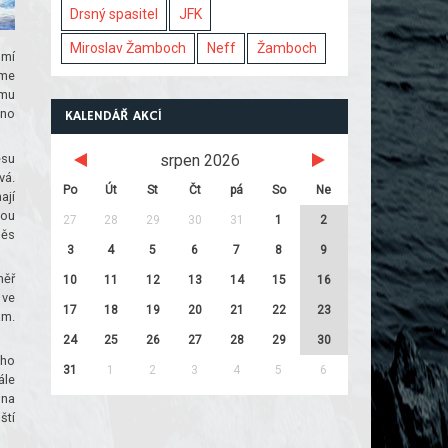
Drsný spasitel
JFK
Miroslav Žamboch
Neff
Žamboch
umí
eme
omu
 no
KALENDÁŘ AKCÍ
esu
srpen 2026
vá.
Po
Út
St
Čt
pá
So
Ne
ají
vou
27
28
29
30
31
1
2
měs
3
4
5
6
7
8
9
měř
10
11
12
13
14
15
16
 ve
17
18
19
20
21
22
23
am.
24
25
26
27
28
29
30
 ho
31
1
2
3
4
5
6
ále
 na
ští