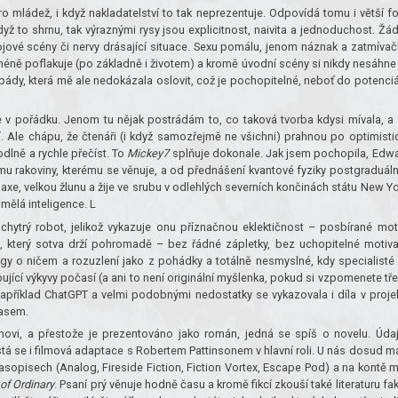
ro mládež, i když nakladatelství to tak neprezentuje. Odpovídá tomu i větší fo
Když to shrnu, tak výraznými rysy jsou explicitnost, naivita a jednoduchost. Žá
ojové scény či nervy drásající situace. Sexu pomálu, jenom náznak a zatmívač
méně poflakuje (po základně i životem) a kromě úvodní scény si nikdy nesáhne
ády, která mě ale nedokázala oslovit, což je pochopitelné, neboť do potenciá
o je v pořádku. Jenom tu nějak postrádám to, co taková tvorba kdysi mívala, a 
Ale chápu, že čtenáři (i když samozřejmě ne všichni) prahnou po optimisti
dlně a rychle přečíst. To
Mickey7
splňuje dokonale. Jak jsem pochopila, Edw
kumu rakoviny, kterému se věnuje, a od přednášení kvantové fyziky postgraduál
axe, velkou žlunu a žije ve srubu v odlehlých severních končinách státu New Yo
mělá inteligence. L
chytrý robot, jelikož vykazuje onu příznačnou eklektičnost – posbírané mot
ru, který sotva drží pohromadě – bez řádné zápletky, bez uchopitelné motiv
ogy o ničem a rozuzlení jako z pohádky a totálně nesmyslné, kdy specialisté
ující výkyvy počasí (a ani to není originální myšlenka, pokud si vzpomenete tř
apříklad ChatGPT a velmi podobnými nedostatky se vykazovala i díla v proje
lasem.
novi, a přestože je prezentováno jako román, jedná se spíš o novelu. Úda
tá se i filmová adaptace s Robertem Pattinsonem v hlavní roli. U nás dosud m
asopisech (Analog, Fireside Fiction, Fiction Vortex, Escape Pod) a na kontě mí
of Ordinary
. Psaní prý věnuje hodně času a kromě fikcí zkouší také literaturu fak