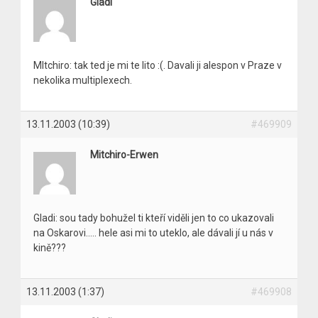
Gladi
Mltchiro: tak ted je mi te lito :(. Davali ji alespon v Praze v
nekolika multiplexech.
13.11.2003 (10:39)
#469909
Mitchiro-Erwen
Gladi: sou tady bohužel ti kteří viděli jen to co ukazovali
na Oskarovi….. hele asi mi to uteklo, ale dávali jí u nás v
kině???
13.11.2003 (1:37)
#469908