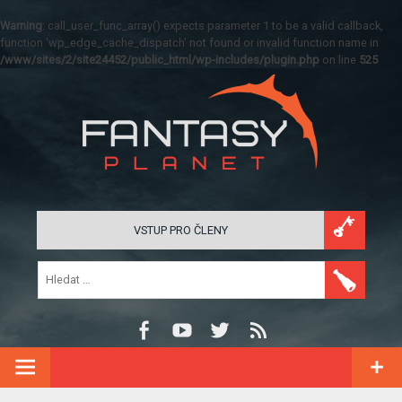
Warning
: call_user_func_array() expects parameter 1 to be a valid callback,
function 'wp_edge_cache_dispatch' not found or invalid function name in
/www/sites/2/site24452/public_html/wp-includes/plugin.php
on line
525
VSTUP PRO ČLENY