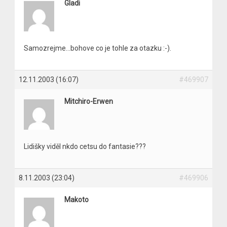
Gladi
Samozrejme…bohove co je tohle za otazku :-).
12.11.2003 (16:07)
#469907
Mitchiro-Erwen
Lidišky viděl nkdo cetsu do fantasie???
8.11.2003 (23:04)
#469906
Makoto