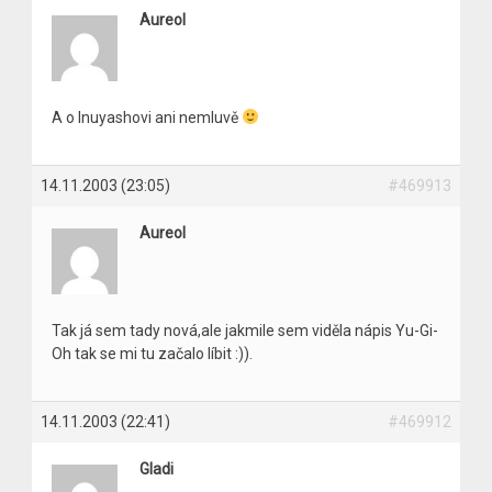
Aureol
A o Inuyashovi ani nemluvě
14.11.2003 (23:05)
#469913
Aureol
Tak já sem tady nová,ale jakmile sem viděla nápis Yu-Gi-
Oh tak se mi tu začalo líbit :)).
14.11.2003 (22:41)
#469912
Gladi