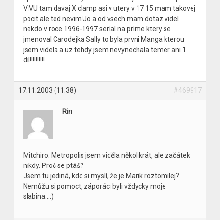
VIVU tam davaj X clamp asi v utery v 17 15 mam takovej
pocit ale ted nevim!Jo a od vsech mam dotaz videl
nekdo v roce 1996-1997 serial na prime ktery se
jmenoval Carodejka Sally to byla prvni Manga kterou
jsem videla a uz tehdy jsem nevynechala temer ani 1
dil!!!!!!!!!!
17.11.2003 (11:38)
#469917
Rin
Mitchiro: Metropolis jsem viděla několikrát, ale začátek
nikdy. Proč se ptáš?
Jsem tu jediná, kdo si myslí, že je Marik roztomilej?
Nemůžu si pomoct, záporáci byli vždycky moje
slabina…:)