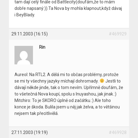
tam dají celý finále od Battlecity(doufám,že to mám
dobře napsaný:)).Ta Nova by mohla klapnout,když dávaj
i BeyBlady.
29.11.2003 (16:15)
#469929
Rin
Aureol: Na RTL2. A dělá mi to občas problémy, protože
se mi ty všechny jazyky míchají dohromady.
Jestli to
dávají někde jinde, tak o tom nevím. Upřímně doufám, že
to všetečná Nova koupí, spolu s Inuyashou, jak jinak.:)
Mitchiro: To je SKORO úplně od začátku.:) Ale toho
konce je škoda. Bulila jsem u něj jak želva, a to většinou
nejsem tak přecitlivělá.
27.11.2003 (19:19)
#469928