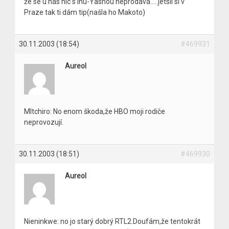
že se u nás nic s Inu-Yashou neprodává…..jetsli si v
Praze tak ti dám tip(našla ho Makoto)
30.11.2003 (18:54)
#469931
Aureol
Mltchiro: No enom škoda,že HBO moji rodiče
neprovozují.
30.11.2003 (18:51)
#469930
Aureol
Nieninkwe: no jo starý dobrý RTL2.Doufám,že tentokrát