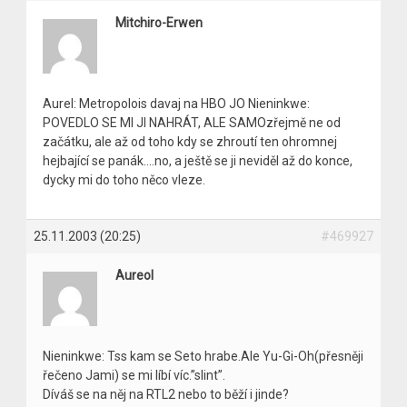
Mitchiro-Erwen
Aurel: Metropolois davaj na HBO JO Nieninkwe:
POVEDLO SE MI JI NAHRÁT, ALE SAMOzřejmě ne od
začátku, ale až od toho kdy se zhroutí ten ohromnej
hejbající se panák….no, a ještě se ji neviděl až do konce,
dycky mi do toho něco vleze.
25.11.2003 (20:25)
#469927
Aureol
Nieninkwe: Tss kam se Seto hrabe.Ale Yu-Gi-Oh(přesněji
řečeno Jami) se mi líbí víc.”slint”.
Díváš se na něj na RTL2 nebo to běží i jinde?