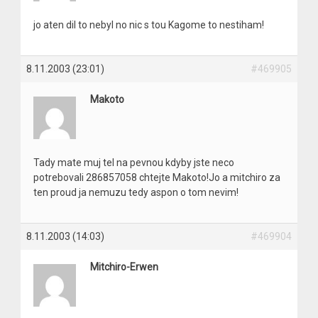
jo aten dil to nebyl no nic s tou Kagome to nestiham!
8.11.2003 (23:01)
#469905
Makoto
Tady mate muj tel na pevnou kdyby jste neco
potrebovali 286857058 chtejte Makoto!Jo a mitchiro za
ten proud ja nemuzu tedy aspon o tom nevim!
8.11.2003 (14:03)
#469904
Mitchiro-Erwen