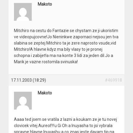
Makoto
Mitchiro na cestu do Fantazie se chystam ze ji ukoristim
ve videopujcovne!Jo Nieninkwe zapornaci nejsou jen tva
slabina se zeptej Mitchiro ta je zere naprosto vsude,vid
Mitchiro!A hlavne kdyz ma bily vlasy to je pronej
schopna i zabijet!a ma na konte 3 lidi za jeden dil.Jo a
Marik je vazne rostomila svinuska!
17.11.2003 (18:29)
#469918
Makoto
Aaaa ted jsem se vratila z lazni a koukam ze je tu novej
clovicek vitej Aureol!Yu Gi Oh a Inuyasha to jsi vybrala
spravne hlavne Inuyashu a co znas jeste davam tip na