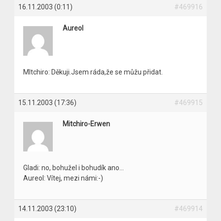
16.11.2003 (0:11)
#469916
Aureol
Mltchiro: Děkuji.Jsem ráda,že se můžu přidat.
15.11.2003 (17:36)
#469915
Mitchiro-Erwen
Gladi: no, bohužel i bohudík ano…
Aureol: Vítej, mezi námi:-)
14.11.2003 (23:10)
#469914