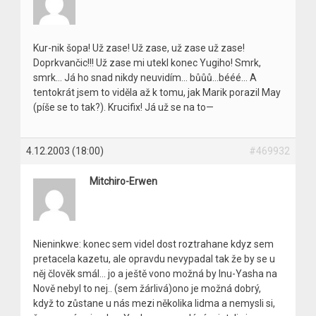
Kur-nik šopa! Už zase! Už zase, už zase už zase!
Doprkvančic!!! Už zase mi utekl konec Yugiho! Smrk,
smrk… Já ho snad nikdy neuvidím… bůůů…bééé… A
tentokrát jsem to viděla až k tomu, jak Marik porazil May
(píše se to tak?). Krucifix! Já už se na to—
4.12.2003 (18:00)
#469932
Mitchiro-Erwen
Nieninkwe: konec sem videl dost roztrahane kdyz sem
pretacela kazetu, ale opravdu nevypadal tak že by se u
něj člověk smál… jo a ještě vono možná by Inu-Yasha na
Nově nebyl to nej.. (sem žárlivá)ono je možná dobrý,
když to zůstane u nás mezi několika lidma a nemysli si,