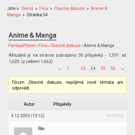
Jste v:
Domů
Fóra
Obecné diskuze
Anime &
Manga
Stránka 54
Anime & Manga
FantasyPlanet
›
Fóra
›
Obecné diskuze
›
Anime & Manga
Aktuálně je na stránce zobrazeno 30 příspěvků - 1,591. až
1,620. (z celkem 1,662)
←
1
…
53
54
55
56
→
Fórum ‚Obecné diskuze‚ nepřijímá nové témata ani
odpovědi.
Autor
Příspěvky
4.12.2003 (19:12)
#469933
Rin