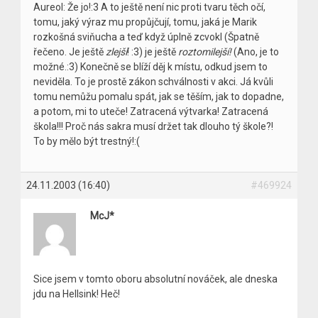
Aureol: Že jo!:3 A to ještě není nic proti tvaru těch očí,
tomu, jaký výraz mu propůjčují, tomu, jaká je Marik
rozkošná sviňucha a teď když úplně zcvokl (Špatně
řečeno. Je ještě
zlejší
! :3) je ještě
roztomilejší!
(Ano, je to
možné.:3) Konečně se blíží děj k místu, odkud jsem to
neviděla. To je prostě zákon schválnosti v akci. Já kvůli
tomu nemůžu pomalu spát, jak se těším, jak to dopadne,
a potom, mi to uteče! Zatracená výtvarka! Zatracená
škola!!! Proč nás sakra musí držet tak dlouho tý škole?!
To by mělo být trestný!:(
24.11.2003 (16:40)
#469924
McJ*
Sice jsem v tomto oboru absolutní nováček, ale dneska
jdu na Hellsink! Heč!