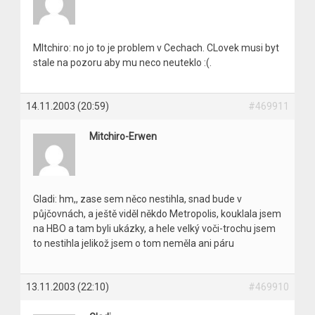
Mltchiro: no jo to je problem v Cechach. CLovek musi byt
stale na pozoru aby mu neco neuteklo :(.
14.11.2003 (20:59)
#469911
Mitchiro-Erwen
Gladi: hm,, zase sem něco nestihla, snad bude v
půjčovnách, a ještě viděl někdo Metropolis, kouklala jsem
na HBO a tam byli ukázky, a hele velký voči-trochu jsem
to nestihla jelikož jsem o tom neměla ani páru
13.11.2003 (22:10)
#469910