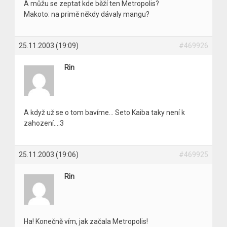
A můžu se zeptat kde běží ten Metropolis?
Makoto: na primě někdy dávaly mangu?
25.11.2003 (19:09)
#469926
Rin
A když už se o tom bavíme… Seto Kaiba taky není k
zahození…:3
25.11.2003 (19:06)
#469925
Rin
Ha! Konečně vím, jak začala Metropolis!