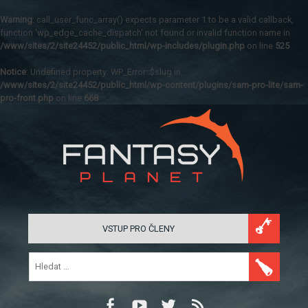
Warning
: call_user_func_array() expects parameter 1 to be a valid callback,
function 'wp_edge_cache_dispatch' not found or invalid function name in
/www/sites/2/site24452/public_html/wp-includes/plugin.php
on line
525
Notice
: Undefined property: WP_Error::$slug in
/www/sites/2/site24452/public_html/wp-content/plugins/sam-pro-lite/sam-
pro-front.php
on line
668
VSTUP PRO ČLENY