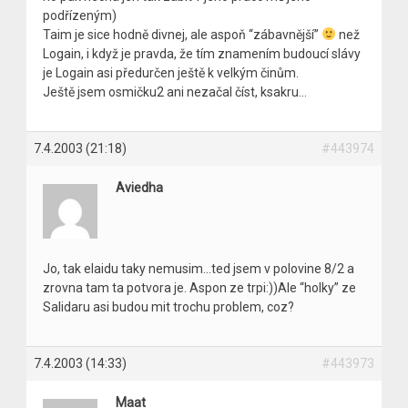
podřízeným)
Taim je sice hodně divnej, ale aspoň “zábavnější”
než
Logain, i když je pravda, že tím znamením budoucí slávy
je Logain asi předurčen ještě k velkým činům.
Ještě jsem osmičku2 ani nezačal číst, ksakru…
7.4.2003 (21:18)
#443974
Aviedha
Jo, tak elaidu taky nemusim…ted jsem v polovine 8/2 a
zrovna tam ta potvora je. Aspon ze trpi:))Ale “holky” ze
Salidaru asi budou mit trochu problem, coz?
7.4.2003 (14:33)
#443973
Maat