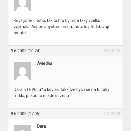
Když jsme u toho, tak ta hra by mne taky vcelku
zajímala. Aspon abych se mrkla, jak si to představují
ostatní.
9.6.2003 (10:24)
#443990
Aviedha
Dara: v LEVELu? a kdy asi tak?:)ze bych se na to taky
mrkla, pokud to nekde sezenu…
8.6.2003 (17:05)
#443989
Dara