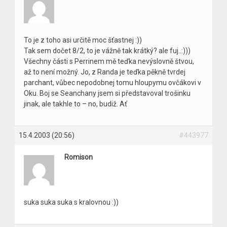
To je z toho asi určitě moc šťastnej :))
Tak sem dočet 8/2, to je vážně tak krátký? ale fuj..:)))
Všechny části s Perrinem mě teďka nevýslovně štvou,
až to není možný. Jo, z Randa je teďka pěkně tvrdej
parchant, vůbec nepodobnej tomu hloupymu ovčákovi v
Oku. Boj se Seanchany jsem si představoval trošinku
jinak, ale takhle to – no, budiž. Ať
15.4.2003 (20:56)
#443977
Romison
suka suka suka s kralovnou :))