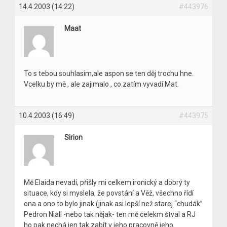
14.4.2003 (14:22)
#443976
Maat
To s tebou souhlasim,ale aspon se ten děj trochu hne.
Vcelku by mě , ale zajimalo , co zatím vyvadí Mat.
10.4.2003 (16:49)
#443975
Sirion
Mě Elaida nevadí, přišly mi celkem ironický a dobrý ty
situace, kdy si myslela, že povstání a Věž, všechno řídí
ona a ono to bylo jinak (jinak asi lepší než starej “chudák”
Pedron Niall -nebo tak nějak- ten mě celekm štval a RJ
ho pak nechá jen tak zabít v jeho pracovně jeho