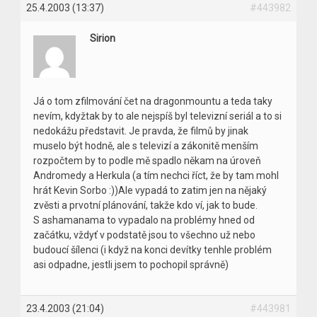
25.4.2003 (13:37)
#443982
Sirion
Já o tom zfilmování čet na dragonmountu a teda taky
nevím, kdyžtak by to ale nejspíš byl televizní seriál a to si
nedokážu představit. Je pravda, že filmů by jinak
muselo být hodně, ale s televizí a zákonitě menším
rozpočtem by to podle mě spadlo někam na úroveň
Andromedy a Herkula (a tím nechci říct, že by tam mohl
hrát Kevin Sorbo :))Ale vypadá to zatim jen na nějaký
zvěsti a prvotní plánování, takže kdo ví, jak to bude.
S ashamanama to vypadalo na problémy hned od
začátku, vždyť v podstatě jsou to všechno už nebo
budoucí šílenci (i když na konci devítky tenhle problém
asi odpadne, jestli jsem to pochopil správně)
23.4.2003 (21:04)
#443981