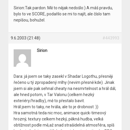
Sirion:Tak pardon. Mě to nějak nedošlo:) A máš pravdu,
bylo to ve SCORE, podařilo se mi to najít, ale číslo tam
nepíšou, bohužel.
9.6.2003 (21:48)
#443993
Sirion
Dara: já jsem se taky zasekl v Shadar Logothu, přesněji
řečeno u tý zpropadený mlhy (nevim přesně kde). Jinak
jsem si ale pak sehnal cheaty na nesmrtelnost a hrál dál,
ale hned potom, v Tar Valonu (celkem hezký
exteriéry/hradby), mě to přestalo bavit.
Hrál jsem to taky, ne hrála, ale to je drobnost :))
Hra samotná teda nic moc, animace quick-timeový
hrozný, textury celkem hezký, pěkná hudba, velká
obtížnost podle mě,až snad strašidelná atmosféra, spíš