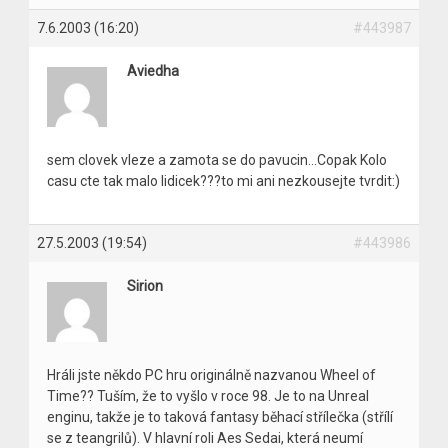
7.6.2003 (16:20)
#443987
Aviedha
sem clovek vleze a zamota se do pavucin…Copak Kolo
casu cte tak malo lidicek???to mi ani nezkousejte tvrdit:)
27.5.2003 (19:54)
#443986
Sirion
Hráli jste někdo PC hru originálně nazvanou Wheel of
Time?? Tuším, že to vyšlo v roce 98. Je to na Unreal
enginu, takže je to taková fantasy běhací střílečka (střílí
se z teangrilů). V hlavní roli Aes Sedai, která neumí