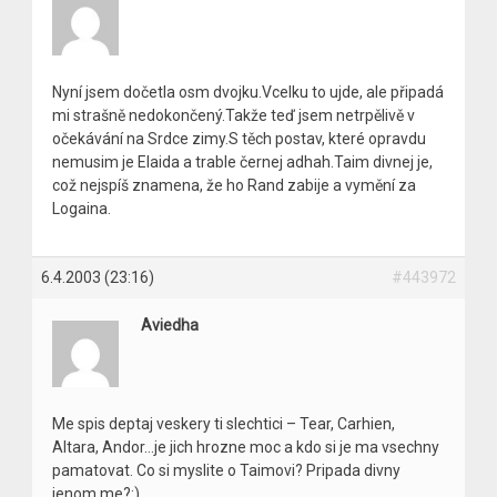
Nyní jsem dočetla osm dvojku.Vcelku to ujde, ale připadá
mi strašně nedokončený.Takže teď jsem netrpělivě v
očekávání na Srdce zimy.S těch postav, které opravdu
nemusim je Elaida a trable černej adhah.Taim divnej je,
což nejspíš znamena, že ho Rand zabije a vymění za
Logaina.
6.4.2003 (23:16)
#443972
Aviedha
Me spis deptaj veskery ti slechtici – Tear, Carhien,
Altara, Andor…je jich hrozne moc a kdo si je ma vsechny
pamatovat. Co si myslite o Taimovi? Pripada divny
jenom me?:)