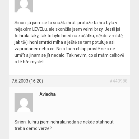
Sirion: já jsem se to snažila hrát, protože ta hra byla v
nějakém LEVELu, ale skončila jsem velmi brzy. Jestli jsi
to hrála taky, tak to bylo hned na začátku, někde v místě,
jak tě/ji honí smrtící mlha a ještě se tam potuluje asi
zaprodanec nebo co. No a taen chlap prostě ne a ne
umřít a jinam se jít nedalo. Tak nevim, co si mám celkově
o té hře myslet.
7.6.2003 (16:20)
#443988
Aviedha
Sirion: tu hru jsem nehrala,neda se nekde stahnout
treba demo verze?