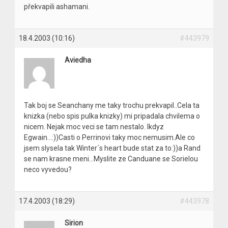
překvapili ashamani.
18.4.2003 (10:16)
#443979
Aviedha
Tak boj se Seanchany me taky trochu prekvapil..Cela ta
knizka (nebo spis pulka knizky) mi pripadala chvilema o
nicem. Nejak moc veci se tam nestalo. Ikdyz
Egwain…:))Casti o Perrinovi taky moc nemusim.Ale co
jsem slysela tak Winter´s heart bude stat za to:))a Rand
se nam krasne meni…Myslite ze Canduane se Sorielou
neco vyvedou?
17.4.2003 (18:29)
#443978
Sirion