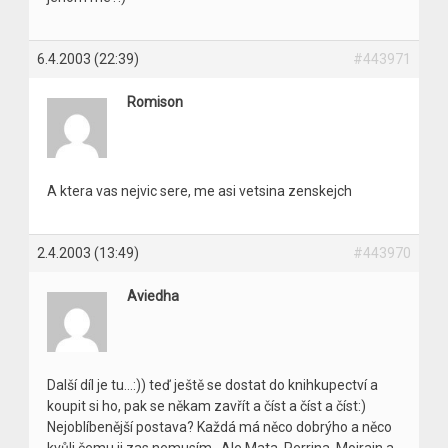
6.4.2003 (22:39)
#443971
Romison
A ktera vas nejvic sere, me asi vetsina zenskejch
2.4.2003 (13:49)
#443970
Aviedha
Další díl je tu…:)) teď ještě se dostat do knihkupectví a
koupit si ho, pak se někam zavřít a číst a číst a číst:)
Nejoblíbenější postava? Každá má něco dobrýho a něco
kvůli čemu ji zas nemusím…Ale Mata, Perrina, Moirain a