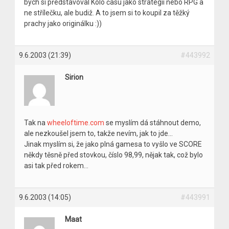
bych si představoval Kolo času jako strategii nebo RPG a
ne střílečku, ale budiž. A to jsem si to koupil za těžký
prachy jako originálku :))
9.6.2003 (21:39)
#443992
Sirion
Tak na
wheeloftime.com
se myslím dá stáhnout demo,
ale nezkoušel jsem to, takže nevím, jak to jde…
Jinak myslím si, že jako plná gamesa to vyšlo ve SCORE
někdy těsně před stovkou, číslo 98,99, nějak tak, což bylo
asi tak před rokem…
9.6.2003 (14:05)
#443991
Maat