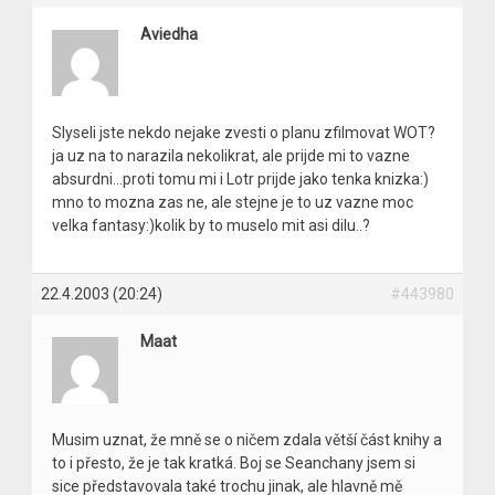
Aviedha
Slyseli jste nekdo nejake zvesti o planu zfilmovat WOT?
ja uz na to narazila nekolikrat, ale prijde mi to vazne
absurdni…proti tomu mi i Lotr prijde jako tenka knizka:)
mno to mozna zas ne, ale stejne je to uz vazne moc
velka fantasy:)kolik by to muselo mit asi dilu..?
22.4.2003 (20:24)
#443980
Maat
Musim uznat, že mně se o ničem zdala větší část knihy a
to i přesto, že je tak kratká. Boj se Seanchany jsem si
sice představovala také trochu jinak, ale hlavně mě