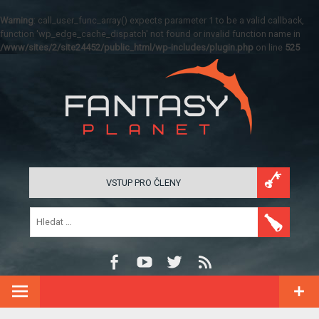
Warning
: call_user_func_array() expects parameter 1 to be a valid callback,
function 'wp_edge_cache_dispatch' not found or invalid function name in
/www/sites/2/site24452/public_html/wp-includes/plugin.php
on line
525
VSTUP PRO ČLENY