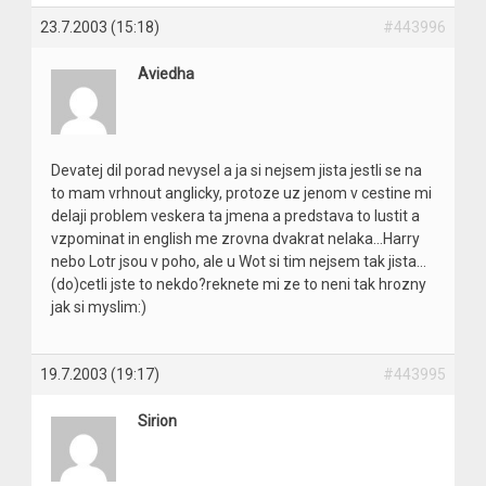
23.7.2003 (15:18)
#443996
Aviedha
Devatej dil porad nevysel a ja si nejsem jista jestli se na
to mam vrhnout anglicky, protoze uz jenom v cestine mi
delaji problem veskera ta jmena a predstava to lustit a
vzpominat in english me zrovna dvakrat nelaka…Harry
nebo Lotr jsou v poho, ale u Wot si tim nejsem tak jista…
(do)cetli jste to nekdo?reknete mi ze to neni tak hrozny
jak si myslim:)
19.7.2003 (19:17)
#443995
Sirion