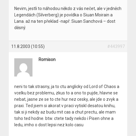
Nevim, jestli to náhodou někdo z vás nečet, ale v jedněch
Legendách (Silverberg) je povídka o Siuan Moirain a
Lana. až na ten překlad -např: Siuan Sanchová – dost
děsný.
11.8.2003 (10:55)
#443997
Romison
neni to tak strasny, ja to ctu anglicky od Lord of Chaos a
vcelku bez problemu, zkus to a ono to pujde, hlavne se
nebat, jasne ze se to cte hur nez cesky, ale jde o zvyk a
praxi. Ted jsem si akorat v praci vytiskl desatou knihu,
tak si ji nekdy az budu mit cas a chut prectu, ale mam
toho ted hodne. btw. ctete tady nekdo i Pisen ohne a
ledu, imho o dost lepsi nez kolo casu