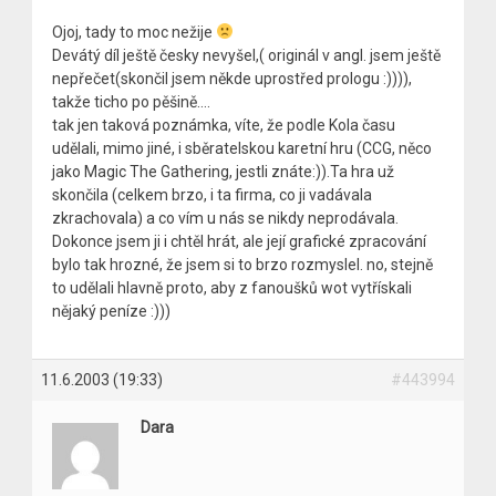
Ojoj, tady to moc nežije
Devátý díl ještě česky nevyšel,( originál v angl. jsem ještě
nepřečet(skončil jsem někde uprostřed prologu :)))),
takže ticho po pěšině….
tak jen taková poznámka, víte, že podle Kola času
udělali, mimo jiné, i sběratelskou karetní hru (CCG, něco
jako Magic The Gathering, jestli znáte:)).Ta hra už
skončila (celkem brzo, i ta firma, co ji vadávala
zkrachovala) a co vím u nás se nikdy neprodávala.
Dokonce jsem ji i chtěl hrát, ale její grafické zpracování
bylo tak hrozné, že jsem si to brzo rozmyslel. no, stejně
to udělali hlavně proto, aby z fanoušků wot vytřískali
nějaký peníze :)))
11.6.2003 (19:33)
#443994
Dara