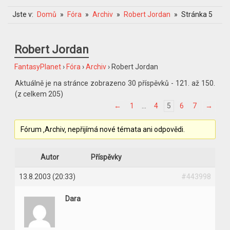
Jste v:
Domů
Fóra
Archiv
Robert Jordan
Stránka 5
Robert Jordan
FantasyPlanet
›
Fóra
›
Archiv
›
Robert Jordan
Aktuálně je na stránce zobrazeno 30 příspěvků - 121. až 150.
(z celkem 205)
←
1
…
4
5
6
7
→
Fórum ‚Archiv‚ nepřijímá nové témata ani odpovědi.
Autor
Příspěvky
13.8.2003 (20:33)
#443998
Dara