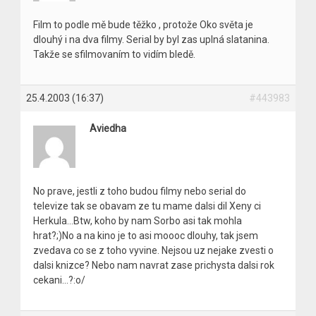
Film to podle mě bude těžko , protože Oko světa je
dlouhý i na dva filmy. Serial by byl zas uplná slatanina.
Takže se sfilmovaním to vidím bledě.
25.4.2003 (16:37)
#443983
Aviedha
No prave, jestli z toho budou filmy nebo serial do
televize tak se obavam ze tu mame dalsi dil Xeny ci
Herkula…Btw, koho by nam Sorbo asi tak mohla
hrat?;)No a na kino je to asi moooc dlouhy, tak jsem
zvedava co se z toho vyvine. Nejsou uz nejake zvesti o
dalsi knizce? Nebo nam navrat zase prichysta dalsi rok
cekani…?:o/