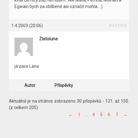
Egwain bych za oblíbené asi označit mohla…:)
1.4.2003 (20:06)
#443969
Zlatoluna
já zase Lana
Autor
Příspěvky
Aktuálně je na stránce zobrazeno 30 příspěvků - 121. až 150.
(z celkem 205)
←
1
…
4
5
6
7
→