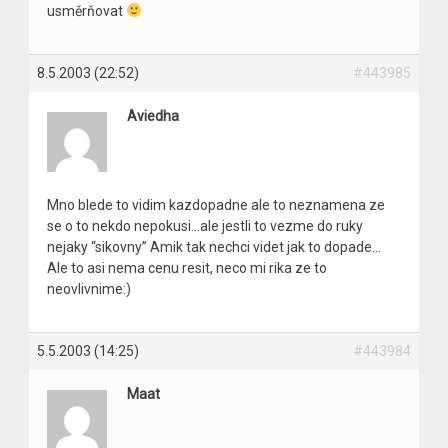
usměrňovat
8.5.2003 (22:52)
#443985
Aviedha
Mno blede to vidim kazdopadne ale to neznamena ze
se o to nekdo nepokusi…ale jestli to vezme do ruky
nejaky “sikovny” Amik tak nechci videt jak to dopade…
Ale to asi nema cenu resit, neco mi rika ze to
neovlivnime:)
5.5.2003 (14:25)
#443984
Maat