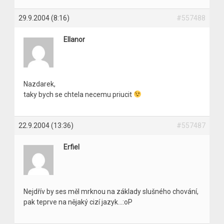
29.9.2004 (8:16)
#557488
Ellanor
Nazdarek,
taky bych se chtela necemu priucit
22.9.2004 (13:36)
#557487
Erfiel
Nejdřív by ses měl mrknou na základy slušného chování,
pak teprve na nějaký cizí jazyk…:oP