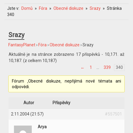
Jste v:
Domů
Fóra
Obecné diskuze
Srazy
Stránka
340
Srazy
FantasyPlanet
›
Fóra
›
Obecné diskuze
›
Srazy
Aktuálně je na stránce zobrazeno 17 příspěvků - 10,171. až
10,187. (z celkem 10,187)
←
1
…
339
340
Fórum ‚Obecné diskuze‚ nepřijímá nové témata ani
odpovědi.
Autor
Příspěvky
2.11.2004 (21:57)
#557501
Arya