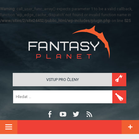
Warning
: call_user_func_array() expects parameter 1 to be a valid callback,
function 'wp_edge_cache_dispatch' not found or invalid function name in
/www/sites/2/site24452/public_html/wp-includes/plugin.php
on line
525
VSTUP PRO ČLENY