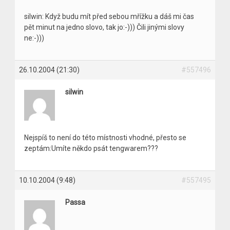
silwin: Když budu mít před sebou mřížku a dáš mi čas
pět minut na jedno slovo, tak jo:-))) Čili jinými slovy
ne:-)))
26.10.2004 (21:30)
#557496
silwin
Nejspíš to není do této místnosti vhodné, přesto se
zeptám:Umíte někdo psát tengwarem???
10.10.2004 (9:48)
#557495
Passa