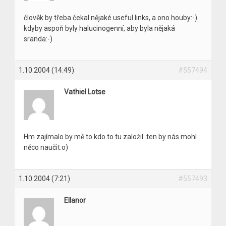
člověk by třeba čekal nějaké useful links, a ono houby:-)
kdyby aspoň byly halucinogenní, aby byla nějaká
sranda:-)
1.10.2004 (14:49)
#557494
Vathiel Lotse
Hm zajímalo by mě to kdo to tu založil..ten by nás mohl
něco naučit:o)
1.10.2004 (7:21)
#557493
Ellanor