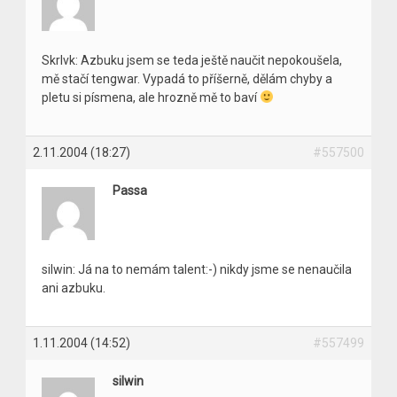
Skrlvk: Azbuku jsem se teda ještě naučit nepokoušela,
mě stačí tengwar. Vypadá to příšerně, dělám chyby a
pletu si písmena, ale hrozně mě to baví
2.11.2004 (18:27)
#557500
Passa
silwin: Já na to nemám talent:-) nikdy jsme se nenaučila
ani azbuku.
1.11.2004 (14:52)
#557499
silwin