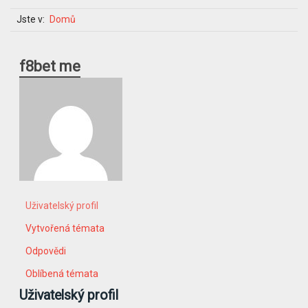
Jste v:
Domů
f8bet me
Uživatelský profil
Vytvořená témata
Odpovědi
Oblíbená témata
Uživatelský profil