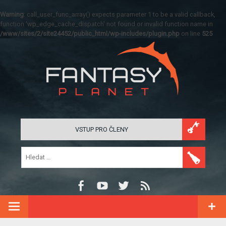
Warning
: call_user_func_array() expects parameter 1 to be a valid callback,
function 'wp_edge_cache_dispatch' not found or invalid function name in
/www/sites/2/site24452/public_html/wp-includes/plugin.php
on line
525
VSTUP PRO ČLENY