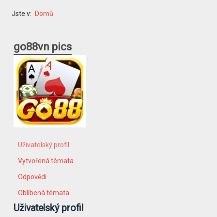
Jste v:
Domů
go88vn pics
Uživatelský profil
Vytvořená témata
Odpovědi
Oblíbená témata
Uživatelský profil