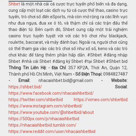
Shbet
là một nhà cái cá cược trực tuyến phổ biến và đa dạng,
cung cấp một loạt các dịch vụ từ cá cược thể thao, casino trực
tuyến, trò chơi số đến eSports, mà còn mở rộng ra các lĩnh vực
như đua ngựa, đua xe ô tô, và thậm chí cả các trận đấu thể
thao điện tử. Bên cạnh đó, Shbet cung cấp một trải nghiệm
casino trực tuyến tuyệt vời với các trò chơi như blackjack,
roulette, baccarat, và máy đánh bạc. Ngoài ra, người chơi cũng
có thể tham gia vào các trò chơi số như xổ số, keno và các trò
chơi khác để tăng thêm phần hấp dẫn. #Shbet #đăng nhập
Shbet #nhà cái Shbet #đăng ký Shbet #tại Shbet #Shbet bid
Thông Tin Liên Hệ:
- Địa Chỉ
: 357 KP2A, Thới An, Quận 12,
Thành phố Hồ Chí Minh, Việt Nam
- Số Điện Thoại:
0984827487
- Email:
nhacaishbet.bid@gmail.com
- Website:
https://shbet.bid/
Social:
https://www.facebook.com/nhacaishbetbid/
https://twitter.com/shbetbid
https://vimeo.com/shbetbid
https://www.instagram.com/shbetbid/
https://www.youtube.com/@shbetbid/about
https://500px.com/p/nhacaishbetbid
https://nhacaishbetbid.tumblr.com/
https://www.reddit.com/user/nhacaishbetbid