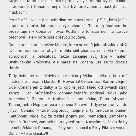
Stejně tak Moore snižuje úroveň proslavených barbarových instinktů
a dokonce i Conan u něj může být překvapen a nachytán „na
hruškách“.
Prostě náš svalnatý superhrdina se stává trochu příliš „lidským“ a
ztrácí ono původní kouzlo výjimečnosti. Tímto způsobem ho
prezentuje i v Conanovi lovci. Podle mě to sice není to „pravé
ořechové“, ale Moore píše opravdu poutavě.
Conan bojuje proti kněžce Mutare, která se snaží jako obvykle dobýt
svět pomocí kouzel, aby tu mohla šířit chaos a smrt. Má k tomu
schopnosti a příležitost, takže zahajuje svůj boj v malém
Brythunském království. Ale narazí na Conana. Čte se to docela
dobře.
Tedy četlo by se… Kdyby tuhle knihu překládal někdo, kdo má
načteného alespoň klasika R. Howarda! Ovšem pan Bartoň zřejmě
viděl Conana jen z dálky, a to kdo ví jestli. Hned od prvních stran
zarazí i jen průměrného conano-čtenáře podivná slova jako
Nemediané, Zamorané, Kothiané, zamoranština, Turan (obyvatel
Turanu) nebo Heperborea a zejména Pictové… Kdyby se podíval do
jiných Conanů – zde doporučuji zejména ty přeložené panem
Kantůrkem, věděl by, že zažité pojmy jsou Nemedijci, Zamořané,
Kothijci, Turánec, zamorština a Hyperborea. A myslím si, že nikdo by
neměl překládat Conana, aniž by se seznámil s Pikty. Piktové versus
Conan – to je klasika!!!