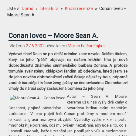
Jste v:
Domů
Literatura
Knižní recenze
Conan lovec –
Moore Sean A.
Conan lovec – Moore Sean A.
Vloženo
27.6.2002
uživatelem
Martin Felčar Fajkus
Vydavatelství Deus se po delší odmlce zase ozvalo. Dalším titulem,
který se jeho “péčí” objevuje na našem knižním trhu je nové
dobrodružství známého cimmerského barbara Conana. A protože
tomuhle svalnatému chlápkovi fandím už odedávna, hned jsem se
do jeho nového dobrodružství začetl čekaje nějaké ty boje, odporně
zrádné čaroděje i krásné ženy, jež by se černovlasému Cimmeřanovi
vrhaly do náručí coby zasloužená odměna za jeho činy.
Autor – Sean A. Moore,
kterému už u nás vyšly dvě knihy o
Conanovi, pojímá původního Howardova hrdinu svým osobitým
způsobem. V jeho pojetí řeší Conan problémy s mnohem menší
lehkostí a grácií než bývá obvyklé. Výsledky vydře v krvi a potu,
mnohokrát je poraněn, což mu ovšem nezabrání, aby udělal to, co si
usmyslí. Naopak, každé zranění jen posílí jeho vůli a nezlomnost.