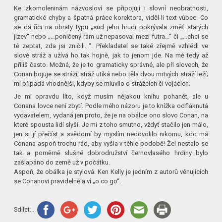
Ke zkomoleninám názvosloví se připojují i slovní neobratnosti,
gramatické chyby a špatná práce korektora, viděl-li text vůbec. Co
se dá říci na obraty typu „sud jeho hrudi pokrývala změť starých
jizev“ nebo „…poničený rám už nepasoval mezi futra…“ či „…chci se
tě zeptat, zda jsi zničili…“. Překladatel se také zřejmě vzhlédl ve
slově stráž a užívá ho tak hojně, jak to jenom jde. Na mě tedy až
příliš často. Možná, že je to gramaticky správné, ale při slovech, že
Conan bojuje se stráží; stráž utíká nebo těla dvou mrtvých stráží leží;
mi připadá vhodnější, kdyby se mluvilo o strážcích či vojácích.
Je mi opravdu líto, když musím nějakou knihu pohanět, ale u
Conana lovce není zbytí. Podle mého názoru je to knížka odfláknutá
vydavatelem, vydaná jen proto, že je na obálce ono slovo Conan, na
které spousta lidí slyší. Je mi z toho smutno, vždyť stačilo jen málo,
jen si jí přečíst a svědomí by myslím nedovolilo nikomu, kdo má
Conana aspoň trochu rád, aby vyšla v téhle podobě! Žel nestalo se
tak a poměrně slušné dobrodružství černovlasého hrdiny bylo
zašlapáno do země už v počátku.
Aspoň, že obálka je stylová. Ken Kelly je jedním z autorů věnujících
se Conanovi pravidelně a ví „o co go“.
Sdílet...