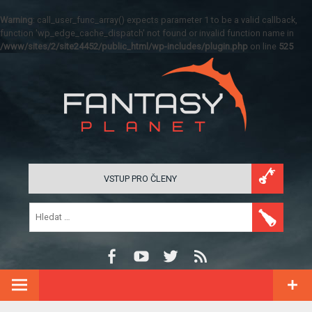
Warning
: call_user_func_array() expects parameter 1 to be a valid callback,
function 'wp_edge_cache_dispatch' not found or invalid function name in
/www/sites/2/site24452/public_html/wp-includes/plugin.php
on line
525
VSTUP PRO ČLENY