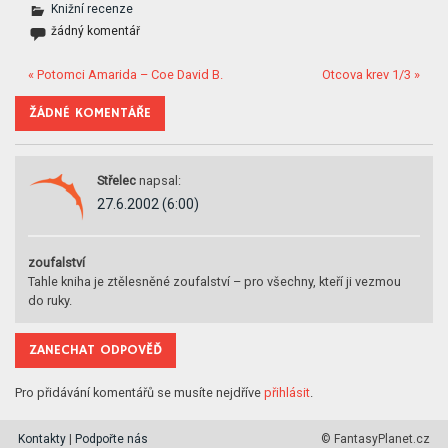
Knižní recenze
žádný komentář
« Potomci Amarida – Coe David B.
Otcova krev 1/3 »
ŽÁDNÉ KOMENTÁŘE
Střelec
napsal:
27.6.2002 (6:00)
zoufalství
Tahle kniha je ztělesněné zoufalství – pro všechny, kteří ji vezmou
do ruky.
ZANECHAT ODPOVĚĎ
Pro přidávání komentářů se musíte nejdříve
přihlásit
.
Kontakty
|
Podpořte nás
© FantasyPlanet.cz