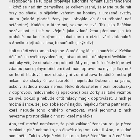
Každopádně se tu opět projevuje autorčina romantizující tendence
– když se nad tím zamyslíme, je celkem jasné, že Marie bude mít
brzy po sňatku s nějakým vařením na hostiny a urozené svatby
utrum (mladé plodné ženy jsou obvykle víc času těhotné než
netěhotné). Kariéra, o které sní, vezme za své. Tak jako Baščina
nezávislost – také se zřejmě jako vdaná žena přestane jen tak
prohánět na koni krajinou a strkat nos do cizích věcí. Jak naloží
s Aneškou její pán z lesa, to suď bůh (jakýkoliv).
Holt si rádi věci romantizujeme. Staré časy, lásku i manželství. Květka
dělá oči na svého vyvoleného, sotva odrostla dětským střevíčkům –
asi taky věří, že si sňatkem polepší. Aby ne, možná někdy lépe být
vdanou paní s plným břichem (teď mám opravdu na mysli jídlo), než
se honit hladová mezi studenými zdmi otcova hradiště, nebo jít
někam do služby či po žebrotě. I nejmladší Dobruna má jasno,
ačkoliv žádnou nouzi neřeší. Nekontrolovatelné noční procházky
v doprovodu milovaného (slepeckého) psa Zorky asi také vezmou
za své, pokud ji nebude chtít mladý magik doprovázet. U nich je
možná šance, že jako sobě rovní najdou nějakou formu partnerství,
která nebude toho druhého omezovat. Která jednomu z nich
nevezme prostor dělat činnosti, které má rád/a.
Aha, teď možná namítnete, že plnit základní ženskou roli je přece
poslání a plně nahradí to, co člověk díky tomu ztratil. Ano, to klidně
namítněte. Tak to zřejmě vidí i autorka, když čtenářům a čtenářkám