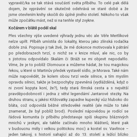
vypravěč/ka se tak stává součástí světa příběhu. To celé pak dělá
dojem, že vyprávění se skutečně odehrává ve staré době a že
jsme otevřením knihy skočili do úplně jiného století. Někoho to však
může zpočátku mást, než si na tenhle styl zvykne.
Kočárem v blátě podél skal
Přes všechny výše uvedené výhrady jednu věc ale Věře Mertlíkové
nelze upřít. Příběh umístila do lokality, kterou jako zlínská rodačka
dobře zná. Popisuje ji tak živě, že mě dokonce motivovala k pátrání
po předobrazech tvrzí, o nichž se v knize mluví, ale nic, co by
s jistotou odpovídalo Skalám či Stráži se mi objevit nepodařilo.
Víme, že je to poblíž Olomouce a můžeme hádat, že tou magickou
řekou, u které si Martinův předek vystavěl sídlo, je Morava. Také nám
může napovědět, že kolem obou tvrzí vede silnice, a tím myslím
opravdu silnici, takže je bezpochyby zpevněná (vydlážděná, když o
ni zvoní kopyta koní, že?), tedy stará římská cesta a s největší
pravděpodobností i jedna z větví legendární Jantarové stezky. Na
druhou stranu, u jakési Křižovatky zapadne kupecký vůz hluboko do
bláta, což odpovídá běžné středověké realitě (ale může to také
znamenat, že byl poblíž brod). Poslední nápovědou je rodící se
řádová komunita (v příběhu představuje spíš skupinu bláznivých
mnichů v jeskyni, ale takhle začínalo mnoho klášterů, které pak
v budoucnu měly i velkou politickou moc) a kostel sv. Vavřince –
jeden takový, s historií sahající až do 13. století a ležící blízko