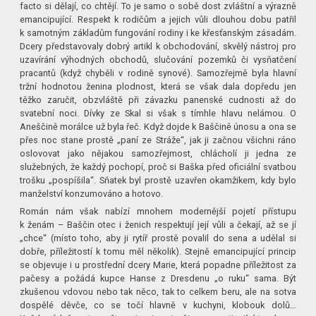
facto si dělají, co chtějí. To je samo o sobě dost zvláštní a výrazně
emancipující. Respekt k rodičům a jejich vůli dlouhou dobu patřil
k samotným základům fungování rodiny i ke křesťanským zásadám.
Dcery představovaly dobrý artikl k obchodování, skvělý nástroj pro
uzavírání výhodných obchodů, slučování pozemků či vysňatčení
pracantů (když chyběli v rodině synové). Samozřejmě byla hlavní
tržní hodnotou ženina plodnost, která se však dala dopředu jen
těžko zaručit, obzvláště při závazku panenské cudnosti až do
svatební noci. Dívky ze Skal si však s tímhle hlavu nelámou. O
Aneščině morálce už byla řeč. Když dojde k Baščině únosu a ona se
přes noc stane prostě „paní ze Stráže“, jak ji začnou všichni ráno
oslovovat jako nějakou samozřejmost, chlácholí ji jedna ze
služebných, že každý pochopí, proč si Baška před oficiální svatbou
trošku „pospíšila“. Sňatek byl prostě uzavřen okamžikem, kdy bylo
manželství konzumováno a hotovo.
Román nám však nabízí mnohem modernější pojetí přístupu
k ženám – Baščin otec i ženich respektují její vůli a čekají, až se jí
„chce“ (místo toho, aby ji rytíř prostě povalil do sena a udělal si
dobře, příležitostí k tomu měl několik). Stejně emancipující princip
se objevuje i u prostřední dcery Marie, která popadne příležitost za
pačesy a požádá kupce Hanse z Dresdenu „o ruku“ sama. Být
zkušenou vdovou nebo tak něco, tak to celkem beru, ale na sotva
dospělé děvče, co se točí hlavně v kuchyni, klobouk dolů…