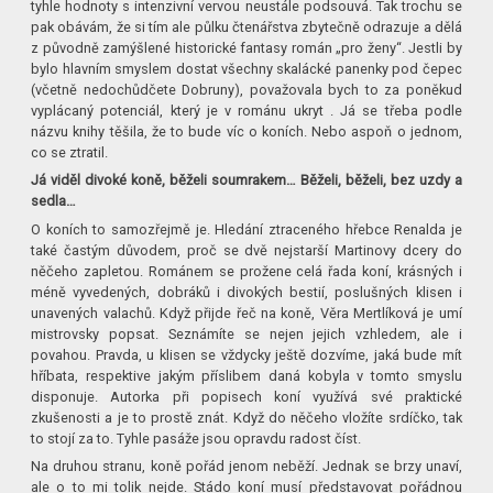
tyhle hodnoty s intenzivní vervou neustále podsouvá. Tak trochu se
pak obávám, že si tím ale půlku čtenářstva zbytečně odrazuje a dělá
z původně zamýšlené historické fantasy román „pro ženy“. Jestli by
bylo hlavním smyslem dostat všechny skalácké panenky pod čepec
(včetně nedochůdčete Dobruny), považovala bych to za poněkud
vyplácaný potenciál, který je v románu ukryt . Já se třeba podle
názvu knihy těšila, že to bude víc o koních. Nebo aspoň o jednom,
co se ztratil.
Já viděl divoké koně, běželi soumrakem… Běželi, běželi, bez uzdy a
sedla…
O koních to samozřejmě je. Hledání ztraceného hřebce Renalda je
také častým důvodem, proč se dvě nejstarší Martinovy dcery do
něčeho zapletou. Románem se prožene celá řada koní, krásných i
méně vyvedených, dobráků i divokých bestií, poslušných klisen i
unavených valachů. Když přijde řeč na koně, Věra Mertlíková je umí
mistrovsky popsat. Seznámíte se nejen jejich vzhledem, ale i
povahou. Pravda, u klisen se vždycky ještě dozvíme, jaká bude mít
hříbata, respektive jakým příslibem daná kobyla v tomto smyslu
disponuje. Autorka při popisech koní využívá své praktické
zkušenosti a je to prostě znát. Když do něčeho vložíte srdíčko, tak
to stojí za to. Tyhle pasáže jsou opravdu radost číst.
Na druhou stranu, koně pořád jenom neběží. Jednak se brzy unaví,
ale o to mi tolik nejde. Stádo koní musí představovat pořádnou