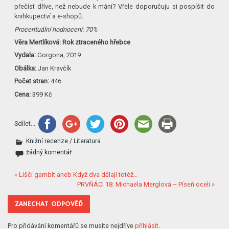
přečíst dříve, než nebude k mání? Vřele doporučuju si pospíšit do
knihkupectví a e-shopů.
Procentuální hodnocení: 70%
Věra Mertlíková: Rok ztraceného hřebce
Vydala:
Gorgona, 2019
Obálka:
Jan Kravčík
Počet stran:
446
Cena:
399 Kč
Sdílet...
Knižní recenze
/
Literatura
žádný komentář
« Liščí gambit aneb Když dva dělají totéž…
PRVŇÁCI 18: Michaela Merglová – Píseň oceli »
ZANECHAT ODPOVĚĎ
Pro přidávání komentářů se musíte nejdříve
přihlásit
.