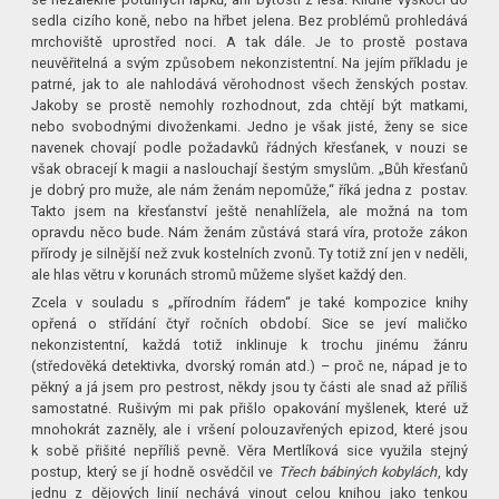
sedla cizího koně, nebo na hřbet jelena. Bez problémů prohledává
mrchoviště uprostřed noci. A tak dále. Je to prostě postava
neuvěřitelná a svým způsobem nekonzistentní. Na jejím příkladu je
patrné, jak to ale nahlodává věrohodnost všech ženských postav.
Jakoby se prostě nemohly rozhodnout, zda chtějí být matkami,
nebo svobodnými divoženkami. Jedno je však jisté, ženy se sice
navenek chovají podle požadavků řádných křesťanek, v nouzi se
však obracejí k magii a naslouchají šestým smyslům. „Bůh křesťanů
je dobrý pro muže, ale nám ženám nepomůže,“ říká jedna z postav.
Takto jsem na křesťanství ještě nenahlížela, ale možná na tom
opravdu něco bude. Nám ženám zůstává stará víra, protože zákon
přírody je silnější než zvuk kostelních zvonů. Ty totiž zní jen v neděli,
ale hlas větru v korunách stromů můžeme slyšet každý den.
Zcela v souladu s „přírodním řádem“ je také kompozice knihy
opřená o střídání čtyř ročních období. Sice se jeví maličko
nekonzistentní, každá totiž inklinuje k trochu jinému žánru
(středověká detektivka, dvorský román atd.) – proč ne, nápad je to
pěkný a já jsem pro pestrost, někdy jsou ty části ale snad až příliš
samostatné. Rušivým mi pak přišlo opakování myšlenek, které už
mnohokrát zazněly, ale i vršení polouzavřených epizod, které jsou
k sobě přišité nepříliš pevně. Věra Mertlíková sice využila stejný
postup, který se jí hodně osvědčil ve
Třech bábiných kobylách
, kdy
jednu z dějových linií nechává vinout celou knihou jako tenkou