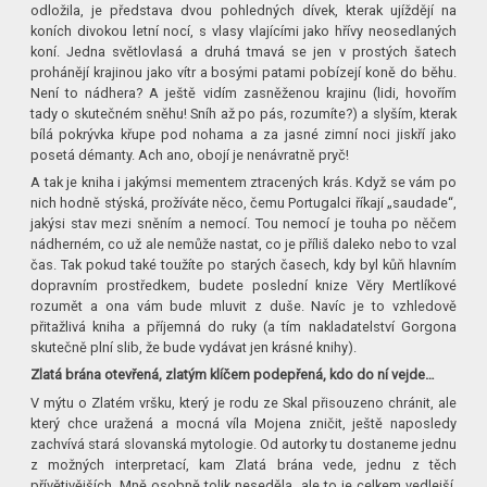
odložila, je představa dvou pohledných dívek, kterak ujíždějí na
koních divokou letní nocí, s vlasy vlajícími jako hřívy neosedlaných
koní. Jedna světlovlasá a druhá tmavá se jen v prostých šatech
prohánějí krajinou jako vítr a bosými patami pobízejí koně do běhu.
Není to nádhera? A ještě vidím zasněženou krajinu (lidi, hovořím
tady o skutečném sněhu! Sníh až po pás, rozumíte?) a slyším, kterak
bílá pokrývka křupe pod nohama a za jasné zimní noci jiskří jako
posetá démanty. Ach ano, obojí je nenávratně pryč!
A tak je kniha i jakýmsi mementem ztracených krás. Když se vám po
nich hodně stýská, prožíváte něco, čemu Portugalci říkají „saudade“,
jakýsi stav mezi sněním a nemocí. Tou nemocí je touha po něčem
nádherném, co už ale nemůže nastat, co je příliš daleko nebo to vzal
čas. Tak pokud také toužíte po starých časech, kdy byl kůň hlavním
dopravním prostředkem, budete poslední knize Věry Mertlíkové
rozumět a ona vám bude mluvit z duše. Navíc je to vzhledově
přitažlivá kniha a příjemná do ruky (a tím nakladatelství Gorgona
skutečně plní slib, že bude vydávat jen krásné knihy).
Zlatá brána otevřená, zlatým klíčem podepřená, kdo do ní vejde…
V mýtu o Zlatém vršku, který je rodu ze Skal přisouzeno chránit, ale
který chce uražená a mocná víla Mojena zničit, ještě naposledy
zachvívá stará slovanská mytologie. Od autorky tu dostaneme jednu
z možných interpretací, kam Zlatá brána vede, jednu z těch
přívětivějších. Mně osobně tolik neseděla, ale to je celkem vedlejší.