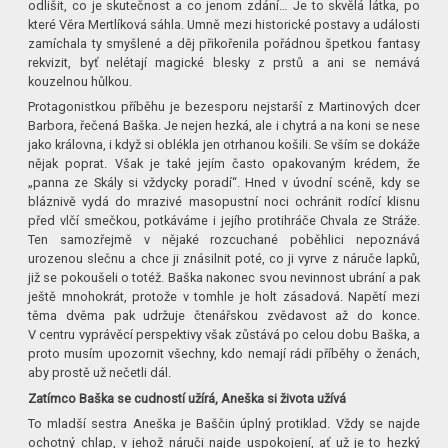
odlišit, co je skutečnost a co jenom zdání… Je to skvělá látka, po
které Věra Mertlíková sáhla. Umně mezi historické postavy a události
zamíchala ty smyšlené a děj přikořenila pořádnou špetkou fantasy
rekvizit, byť nelétají magické blesky z prstů a ani se nemává
kouzelnou hůlkou.
Protagonistkou příběhu je bezesporu nejstarší z Martinových dcer
Barbora, řečená Baška. Je nejen hezká, ale i chytrá a na koni se nese
jako královna, i když si oblékla jen otrhanou košili. Se vším se dokáže
nějak poprat. Však je také jejím často opakovaným krédem, že
„panna ze Skály si vždycky poradí“. Hned v úvodní scéně, kdy se
bláznivě vydá do mrazivé masopustní noci ochránit rodící klisnu
před vlčí smečkou, potkáváme i jejího protihráče Chvala ze Stráže.
Ten samozřejmě v nějaké rozcuchané poběhlici nepoznává
urozenou slečnu a chce ji znásilnit poté, co ji vyrve z náruče lapků,
již se pokoušeli o totéž. Baška nakonec svou nevinnost ubrání a pak
ještě mnohokrát, protože v tomhle je holt zásadová. Napětí mezi
těma dvěma pak udržuje čtenářskou zvědavost až do konce.
V centru vyprávěcí perspektivy však zůstává po celou dobu Baška, a
proto musím upozornit všechny, kdo nemají rádi příběhy o ženách,
aby prostě už nečetli dál.
Zatímco Baška se cudností užírá, Aneška si života užívá
To mladší sestra Aneška je Baščin úplný protiklad. Vždy se najde
ochotný chlap, v jehož náruči najde uspokojení, ať už je to hezký