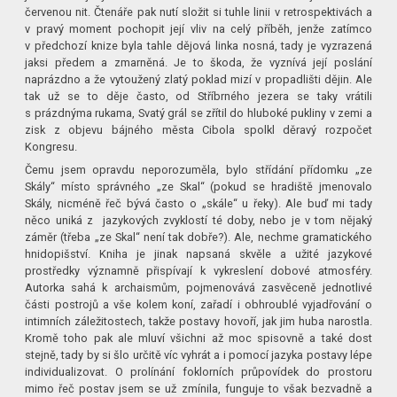
červenou nit. Čtenáře pak nutí složit si tuhle linii v retrospektivách a
v pravý moment pochopit její vliv na celý příběh, jenže zatímco
v předchozí knize byla tahle dějová linka nosná, tady je vyzrazená
jaksi předem a zmarněná. Je to škoda, že vyznívá její poslání
naprázdno a že vytoužený zlatý poklad mizí v propadlišti dějin. Ale
tak už se to děje často, od Stříbrného jezera se taky vrátili
s prázdnýma rukama, Svatý grál se zřítil do hluboké pukliny v zemi a
zisk z objevu bájného města Cibola spolkl děravý rozpočet
Kongresu.
Čemu jsem opravdu neporozuměla, bylo střídání přídomku „ze
Skály“ místo správného „ze Skal“ (pokud se hradiště jmenovalo
Skály, nicméně řeč bývá často o „skále“ u řeky). Ale buď mi tady
něco uniká z jazykových zvyklostí té doby, nebo je v tom nějaký
záměr (třeba „ze Skal“ není tak dobře?). Ale, nechme gramatického
hnidopišství. Kniha je jinak napsaná skvěle a užité jazykové
prostředky významně přispívají k vykreslení dobové atmosféry.
Autorka sahá k archaismům, pojmenovává zasvěceně jednotlivé
části postrojů a vše kolem koní, zařadí i obhroublé vyjadřování o
intimních záležitostech, takže postavy hovoří, jak jim huba narostla.
Kromě toho pak ale mluví všichni až moc spisovně a také dost
stejně, tady by si šlo určitě víc vyhrát a i pomocí jazyka postavy lépe
individualizovat. O prolínání foklorních průpovídek do prostoru
mimo řeč postav jsem se už zmínila, funguje to však bezvadně a