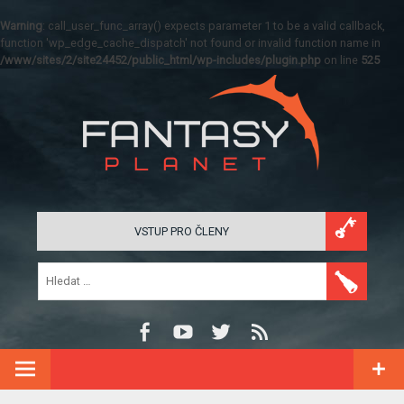
Warning
: call_user_func_array() expects parameter 1 to be a valid callback,
function 'wp_edge_cache_dispatch' not found or invalid function name in
/www/sites/2/site24452/public_html/wp-includes/plugin.php
on line
525
VSTUP PRO ČLENY