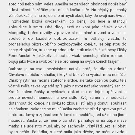
zbrojnoš nebo sám Veles. Aneška se za všech okolností dobře baví
a loví milostné zážitky jako mlsná kočka kuře. Na nějaký panenský
věneček kašle, a na to, co si o ní myslí okolí, taky. Je svojí náruživostí
i vzhledem blízká divoženkám, co běhají po lese a utancují
zbloudilce k smrti. Obě dívky jezdí na koni jako nějaké divoké
Mongolky, i přes rozdíly v povaze si nesmírně rozumí a vrhají se
společně do každého dobrodružství. Tu odhalují vraždu, tu
pronásledují přízrak obřího bezkopytného koně, tu se připletou do
cesty zbojníkům, tu zase upadnou do intrik mladičké královny Elišky
Pomořanské. V jakékoliv situaci se však nenechají ničím rozhodit,
bojují jako lvice a svobodně se prohánějí na svých koních krajem.
Barbora je na svou nezávislost natolik hrdá, že dlouho odmítá
Chvalovu nabídku k sňatku, i když si bez věna vybírat moc nemůže.
Chrabrý rytíř má možná statečné srdce, ale také ožehlou půlku těla
včetně tváře, takže vypadá spíš jako netvor než jako vysněný ženich.
Krouží kolem Bašky a vyčkává, dokud mu nedojde trpělivost a
prostě nevěstu neunese na své sídlo. Svůj záměr ale nedokáže
dotáhnout do konce, na dívku to zkouší lstí, aby ji donutil souhlasit
se sňatkem. Nakonec ho musí Baška zachránit před popravou právě
tímto pradávným způsobem. Vdávat se nechtěla, teď už nemá jinou
možnost. Baška ví, že není o co stát, pamatuje si na utrpení své
matky, ale udělat to musí, aby byl zachován určitý řád. Bez její oběti
by to nešlo. Pohádka, o které snila jako děvče, se mění v tvrdou