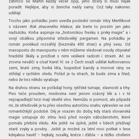
zatímco se Martin každý večer opíjí, jeho dcery si musí nějak
poradit. Nejlépe, aby si ženicha našly samy. Což taky nakonec
udělají.
Trochu jako pohádku jsem uvedla poslední román Věry Mertlíkové
s názvem
Rok ztraceného hřebce
, ale berte to prosím jen jako
nadsázku. Kniha aspiruje na „historickou fresku s prvky magie“ a i
svojí obálkou připomíná středověký pergamen. Na pohádku je
román poněkud rozsáhlý (bezmála 450 stran) a plný sexu. Od
masopustu do masopustu v něm můžeme sledovat osudy obyvatel
hradiště Skály a prožívat s nimi veškeré radosti i strasti. Ač se
zrovna neválčí a císař Karel IV. se z Čech snaží udělat kultivovanou
zemi, kruté zimy, horká léta, loupeživé bandy a morové rány se
střídají v rychlém sledu. Pořád je tu strach, že bude zima a hlad,
nebo že tvrz někdo vyrabuje.
Na druhou stranu se pořádají hony, rytířské turnaje, slavnosti a trhy.
Pivo teče proudem, medovina není jenom vzácný lék a i v té
nejzapadlejší tvrzi mají skvělé víno. Nemůžu si pomoct, ale připadá
mi, že středověk je tu přes všechnu autorčinu snahu vykreslen ve své
romantičtější podobě. Děj je vsazen do doby, kdy stará slovanská
magie ustupuje do stínu lesů před novým náboženstvím, které
pomalu přebírá vládu. Ale ještě ne úplně, ještě v lidech přežívají
staré zvyky a pověry… Ještě je možné za letní noci potkat v lese
kdejakou havěť – hejkaly, rusalky, kněze i ďábla – a těžko chvílemi