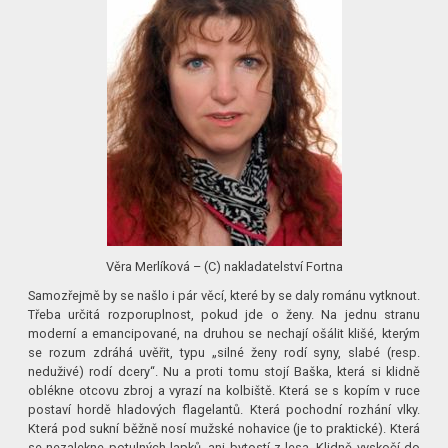
Věra Merlíková – (C) nakladatelství Fortna
Samozřejmě by se našlo i pár věcí, které by se daly románu vytknout.
Třeba určitá rozporuplnost, pokud jde o ženy. Na jednu stranu
moderní a emancipované, na druhou se nechají ošálit klišé, kterým
se rozum zdráhá uvěřit, typu „silné ženy rodí syny, slabé (resp.
neduživé) rodí dcery“. Nu a proti tomu stojí Baška, která si klidně
oblékne otcovu zbroj a vyrazí na kolbiště. Která se s kopím v ruce
postaví hordě hladových flagelantů. Která pochodní rozhání vlky.
Která pod sukní běžně nosí mužské nohavice (je to praktické). Která
se nezalekne potulných lapků, ani bytostí z lesa. Klidně vyskočí do