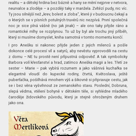
realitu – a dětský hrdina bez bázně a hany se mění nejprve v netvora,
neurvalce a zloděje – a později taky v manžela. Zvítězí pudy, nic víc.
Ty jsou silnější než „krev, bolest a zloba“, které ji v budoucnu čekají a
o kterých se v písních potulných truvérů nic nezpívá. První společná
noc je sice plná vášně (no jak jinak) – ale ono taky přijde ráno a
romantické mlhy se rozplynou. To už by byl ale trochu jiný příběh,
který si musíme domyslet, kniha samotná v tomto momentu končí.
I pro Anešku si nakonec přijde jeden z jejich milenců a pošle
dokonce celé procesí víl a satyrů, aby nevěstu vyprovodili na cestu
z domu – NE tu prostě není přípustná odpověď. A tak symbolicky
Barbora volí křesťanství a hrad, zatímco Aneška magii a les. Třetí ze
sester – Marie – pak vybírá rozumem a jako vášnivá kuchařka se
elegantně vloudí do kupecké rodiny, čtvrtá, Květoslava, ještě
puberťačka, pošilhává mnohem výš a šikovně si připravuje cestu, jak
se i bez věna vyšvihnout ze zemanského stavu. Poslední, Dobruna,
slepá vědma, vtělení bohyně v dětském těle, si vyhlédne mladého
čaroděje židovského původu, který je stejně ohroženým druhem
jako ona.