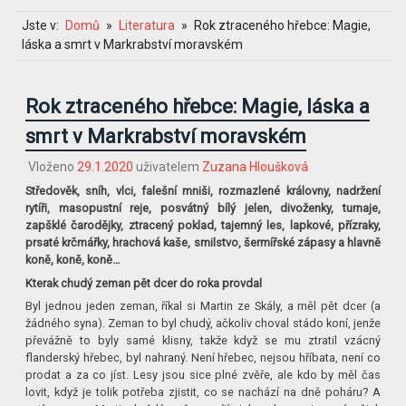
Jste v:
Domů
Literatura
Rok ztraceného hřebce: Magie,
láska a smrt v Markrabství moravském
Rok ztraceného hřebce: Magie, láska a
smrt v Markrabství moravském
Vloženo
29.1.2020
uživatelem
Zuzana Hloušková
Středověk, sníh, vlci, falešní mniši, rozmazlené královny, nadržení
rytíři, masopustní reje, posvátný bílý jelen, divoženky, turnaje,
zapšklé čarodějky, ztracený poklad, tajemný les, lapkové, přízraky,
prsaté krčmářky, hrachová kaše, smilstvo, šermířské zápasy a hlavně
koně, koně, koně…
Kterak chudý zeman pět dcer do roka provdal
Byl jednou jeden zeman, říkal si Martin ze Skály, a měl pět dcer (a
žádného syna). Zeman to byl chudý, ačkoliv choval stádo koní, jenže
převážně to byly samé klisny, takže když se mu ztratil vzácný
flanderský hřebec, byl nahraný. Není hřebec, nejsou hříbata, není co
prodat a za co jíst. Lesy jsou sice plné zvěře, ale kdo by měl čas
lovit, když je tolik potřeba zjistit, co se nachází na dně poháru? A