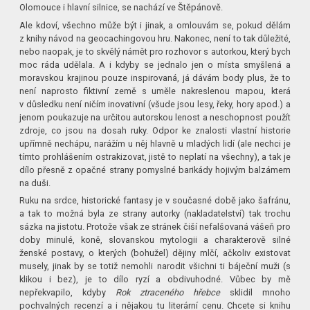
Olomouce i hlavní silnice, se nachází ve Štěpánově.
Ale kdoví, všechno může být i jinak, a omlouvám se, pokud dělám
z knihy návod na geocachingovou hru. Nakonec, není to tak důležité,
nebo naopak, je to skvělý námět pro rozhovor s autorkou, který bych
moc ráda udělala. A i kdyby se jednalo jen o místa smyšlená a
moravskou krajinou pouze inspirovaná, já dávám body plus, že to
není naprosto fiktivní země s uměle nakreslenou mapou, která
v důsledku není ničím inovativní (všude jsou lesy, řeky, hory apod.) a
jenom poukazuje na určitou autorskou lenost a neschopnost použít
zdroje, co jsou na dosah ruky. Odpor ke znalosti vlastní historie
upřímně nechápu, narážím u něj hlavně u mladých lidí (ale nechci je
tímto prohlášením ostrakizovat, jistě to neplatí na všechny), a tak je
dílo přesně z opačné strany pomyslné barikády hojivým balzámem
na duši.
Ruku na srdce, historické fantasy je v současné době jako šafránu,
a tak to možná byla ze strany autorky (nakladatelství) tak trochu
sázka na jistotu. Protože však ze stránek čiší nefalšovaná vášeň pro
doby minulé, koně, slovanskou mytologii a charakterově silné
ženské postavy, o kterých (bohužel) dějiny mlčí, ačkoliv existovat
musely, jinak by se totiž nemohli narodit všichni ti báječní muži (s
klikou i bez), je to dílo ryzí a obdivuhodné. Vůbec by mě
nepřekvapilo, kdyby
Rok ztraceného hřebce
sklidil mnoho
pochvalných recenzí a i nějakou tu literární cenu. Chcete si knihu