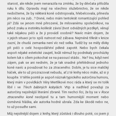
starost, ale nikde jsem nenarazila na zmínku, že by děvčata přiložila
ruku k dílu. Opravdu mají na všechno služebnictvo, že se nikde
nedočteme, že by některá koně odstrojovala, hřebelcovala, přinesla
jim něco na zub…? Divné, nebo mám tentokrát romantizující pohled
já? Zdá se jenom mně přirozené, že milovanému společníkovi, na
jehož zraku a instinktu kolikrát závisí život odvážných jezdkyň, věnují
také nějakou péči a že ji provádí osobně? Navíc mám dojem, že
v jejich situaci je to spíš nutnost než zábava. Nejméně třikrát v knize
zazní, že chudá zemanka není víc než selka. Tudíž by se měly dívky
při péči o celé hospodářství pěkně zapotit. Nebo bych čekala
aspoň nějaké estetické zaujetí, kvůli němuž by podnikaly procházky
kolem luk s cílem pokochat se na pasoucí stádo… Ne? Inu, když není
zájem, pak se ani nedivím, že je tak snadné přehlédnout jednoho
koně navíc a považovat ho za ztraceného. Dobře, je tu sice maličký
háček, ale to už prozrazovat nebudu, ať z té knihy něco máte, až si ji
koupíte. V téhle pointě je aspoň náznak typického autorčina humoru,
který mám v povídkách Věry Mertlíkové moc ráda a který se mi tolik
líbil i ve
Třech bábiných kobylách
. Vtip a nadhled považuji za
autorčiny nejsilnější literární zbraně. Tím nechci říci, že by se v
Roce
ztraceného koně
neobjevil tu a tam humornější moment nebo
úsměvná hláška, ale autorka hodně ubrala. Zda ke škodě nebo ne,
to už posuďte sami.
Můj nejsilnější dojem z knihy, který zůstává i dlouho poté, co jsem ji