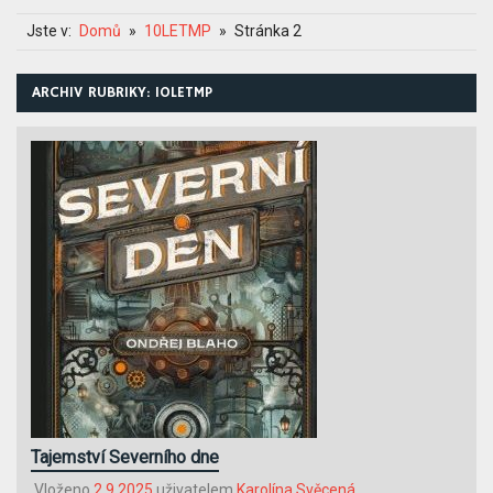
Jste v:
Domů
10LETMP
Stránka 2
ARCHIV RUBRIKY: 10LETMP
Tajemství Severního dne
Vloženo
2.9.2025
uživatelem
Karolína Svěcená