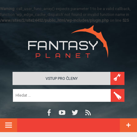
Warning
: call_user_func_array() expects parameter 1 to be a valid callback,
function 'wp_edge_cache_dispatch' not found or invalid function name in
/www/sites/2/site24452/public_html/wp-includes/plugin.php
on line
525
VSTUP PRO ČLENY