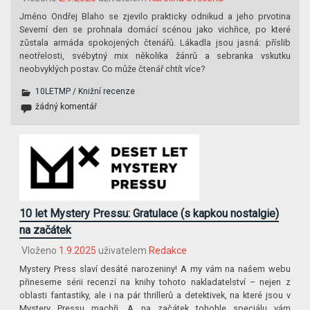
Jméno Ondřej Blaho se zjevilo prakticky odnikud a jeho prvotina
Severní den se prohnala domácí scénou jako vichřice, po které
zůstala armáda spokojených čtenářů. Lákadla jsou jasná: příslib
neotřelosti, svébytný mix několika žánrů a sebranka vskutku
neobvyklých postav. Co může čtenář chtít více?
10LETMP
/
Knižní recenze
žádný komentář
10 let Mystery Pressu: Gratulace (s kapkou nostalgie)
na začátek
Vloženo
1.9.2025
uživatelem
Redakce
Mystery Press slaví desáté narozeniny! A my vám na našem webu
přineseme sérii recenzí na knihy tohoto nakladatelství – nejen z
oblasti fantastiky, ale i na pár thrillerů a detektivek, na které jsou v
Mystery Pressu machři. A na začátek tohohle speciálu vám