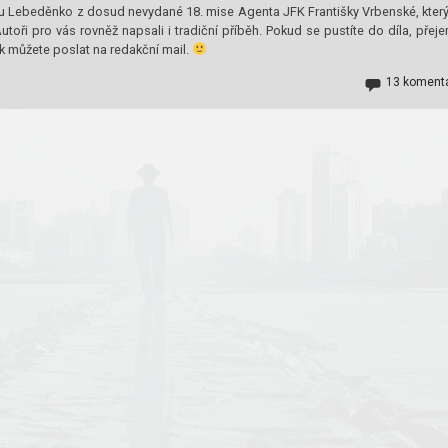
ku Lebeděnko z dosud nevydané 18. mise Agenta JFK Františky Vrbenské, který
oři pro vás rovněž napsali i tradiční příběh. Pokud se pustíte do díla, přej
ak můžete poslat na redakční mail.
13 koment