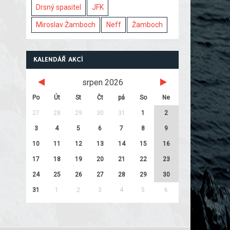
Drsný spasitel
JFK
Miroslav Žamboch
Neff
Žamboch
KALENDÁŘ AKCÍ
srpen 2026
Po
Út
St
Čt
pá
So
Ne
27
28
29
30
31
1
2
3
4
5
6
7
8
9
10
11
12
13
14
15
16
17
18
19
20
21
22
23
24
25
26
27
28
29
30
31
1
2
3
4
5
6