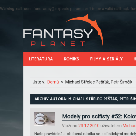
Warning
: call_user_func_array() expects parameter 1 to be a valid callback, 
LITERATURA
KOMIKS
FILMY A SERIÁLY
Jste v:
Domů
Michael Střelec Pešťák, Petr Šimčík
ARCHIV AUTORA:
MICHAEL STŘELEC PEŠŤÁK, PETR ŠI
Modely pro scifisty #52: Kol
Vloženo
23.12.2010
uživatelem
Michae
Naše pravidelná a oblíbená rubrika se scifistickými model