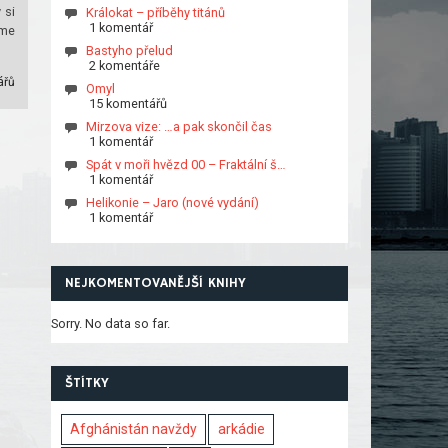
 si
Králokat – příběhy titánů
1 komentář
eme
Bastyho přelud
2 komentáře
ářů
Omyl
15 komentářů
Mirzova vize: …a pak skončil čas
1 komentář
Spát v moři hvězd 00 – Fraktální š…
1 komentář
Helikonie – Jaro (nové vydání)
1 komentář
NEJKOMENTOVANĚJŠÍ KNIHY
Sorry. No data so far.
ŠTÍTKY
Afghánistán navždy
arkádie