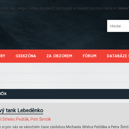
function 'wp_edge_cache_dispatch' not found or invalid function name in
/www/s
HRY
GEEKZÓNA
ZA OBZOREM
FÓRUM
DATABÁZE 
MČÍK
ový tank Lebeděnko
l Střelec Pešťák, Petr Šimčík
y si pro vás ve vánočním čase zásluhou Michaela Střelce Pešťáka a Petra Šimč