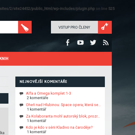
ites/2/site24452/public_html/wp-includes/plugin.php
on line
525
VSTUP PRO ČLENY
KNIH
NEJNOVĚJŠÍ KOMENTÁŘE
Alfa a Omega komplet 1-3
2 komentáře
Oheň nad Hlubinou: Space opera, která se…
1 komentář
Za Kolaboranta mohl autorský blok, prozr…
1 komentář
Kdo je kdo v sérii Kladivo na čaroděje?
1 komentář
íka