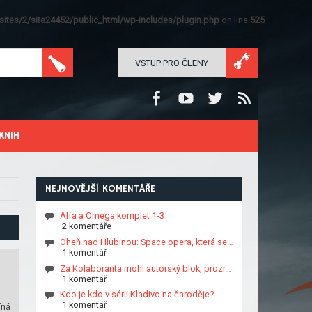
ites/2/site24452/public_html/wp-includes/plugin.php
on line
525
VSTUP PRO ČLENY
KNIH
NEJNOVĚJŠÍ KOMENTÁŘE
Alfa a Omega komplet 1-3
2 komentáře
Oheň nad Hlubinou: Space opera, která se…
1 komentář
Za Kolaboranta mohl autorský blok, prozr…
1 komentář
Kdo je kdo v sérii Kladivo na čaroděje?
1 komentář
íná