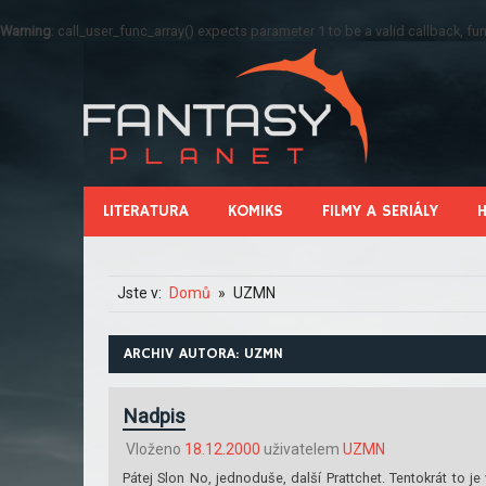
Warning
: call_user_func_array() expects parameter 1 to be a valid callback, 
LITERATURA
KOMIKS
FILMY A SERIÁLY
Jste v:
Domů
UZMN
ARCHIV AUTORA:
UZMN
Nadpis
Vloženo
18.12.2000
uživatelem
UZMN
Pátej Slon No, jednoduše, další Prattchet. Tentokrát to 