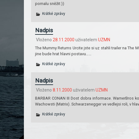
pomalu sněžit:))
Krátké zprávy
Nadpis
Vloženo
28.11.2000
uživatelem
UZMN
The Mummy Returns Urcite jste si uz stahli trailer na The
jine bude hrat hlavni postavu……
Krátké zprávy
Nadpis
Vloženo
8.11.2000
uživatelem
UZMN
BARBAR CONAN III Dost dobra informace. WarnerBros koupil
Wachowsti (Matrix). Schwarzenegger ve vedlejsi roli, v hla
Krátké zprávy