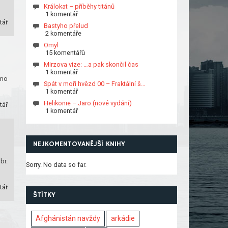
Králokat – příběhy titánů
1 komentář
tář
Bastyho přelud
2 komentáře
Omyl
15 komentářů
Mirzova vize: …a pak skončil čas
1 komentář
imo
Spát v moři hvězd 00 – Fraktální š…
1 komentář
Helikonie – Jaro (nové vydání)
tář
1 komentář
NEJKOMENTOVANĚJŠÍ KNIHY
br.
Sorry. No data so far.
tář
ŠTÍTKY
Afghánistán navždy
arkádie