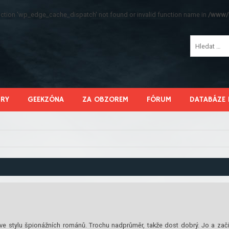
function 'wp_edge_cache_dispatch' not found or invalid function name in
/www/s
HRY
GEEKZÓNA
ZA OBZOREM
FÓRUM
DATABÁZE 
je ve stylu špionážních románů. Trochu nadprůměr, takže dost dobrý. Jo a zač