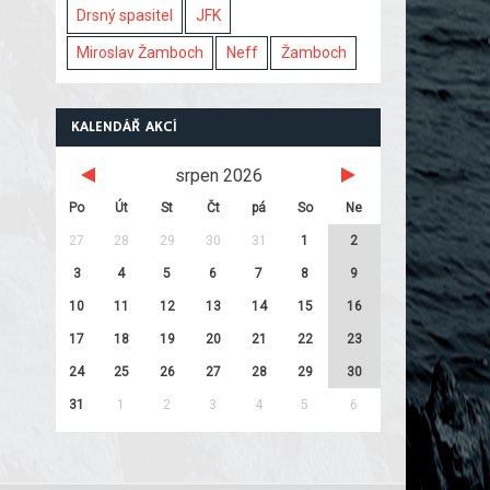
Drsný spasitel
JFK
Miroslav Žamboch
Neff
Žamboch
KALENDÁŘ AKCÍ
srpen 2026
Po
Út
St
Čt
pá
So
Ne
27
28
29
30
31
1
2
3
4
5
6
7
8
9
10
11
12
13
14
15
16
17
18
19
20
21
22
23
24
25
26
27
28
29
30
31
1
2
3
4
5
6