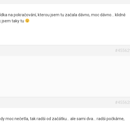
ovídka na pokračování, kterou jsem tu začala dávno, moc dávno… klidně
k jsem taky tu
#45562
#45562
dy moc nečetla, tak radši od začátku… ale sami dva… radši počkáme,