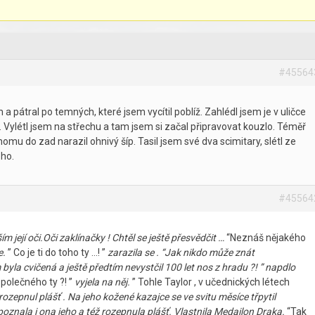
#45564
 pátral po temných, které jsem vycítil poblíž. Zahlédl jsem je v uličce
m. Vylétl jsem na střechu a tam jsem si začal připravovat kouzlo. Téměř
dnomu do zad narazil ohnivý šíp. Tasil jsem své dva scimitary, slétl ze
ého.
#45564
ím její oči.Oči zaklínačky ! Chtěl se ještě přesvědčit …
“Neznáš nějakého
e.
” Co je ti do toho ty …! ”
zarazila se . “Jak nikdo může znát
 byla cvičená a ještě předtím nevystčil 100 let nos z hradu ?! ” napdlo
společného ty ?! ”
vyjela na něj.
” Tohle Taylor , v učednických létech
 ,rozepnul plášť . Na jeho kožené kazajce se ve svitu měsíce třpytil
oznala i ona jeho a též rozepnula plášť. Vlastnila Medailon Draka.
“Tak