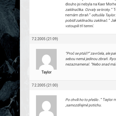
dlouho jsi nebyla na Kaer Morhe
zaklínačlka. Ozvaly se kroky.
” T
nemám zbraň ”
odtušila Taylo
pobídl zaklínačku zaklínač.
” Ja
vstoupili tři temní.
7.2.2005 (21:09)
“Proč se ptáš?”
zavrčela, ale pa
sebou nemá jedinou zbraň. Rych
nezaznamenal.
“Nebo snad máš
Taylor
7.2.2005 (21:00)
Po chvíli ho to přešlo .
” Taylor 
,samozdřejmě potichu.