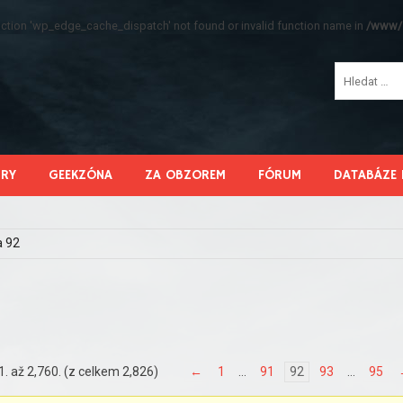
function 'wp_edge_cache_dispatch' not found or invalid function name in
/www/s
HRY
GEEKZÓNA
ZA OBZOREM
FÓRUM
DATABÁZE 
a 92
. až 2,760. (z celkem 2,826)
←
1
…
91
92
93
…
95