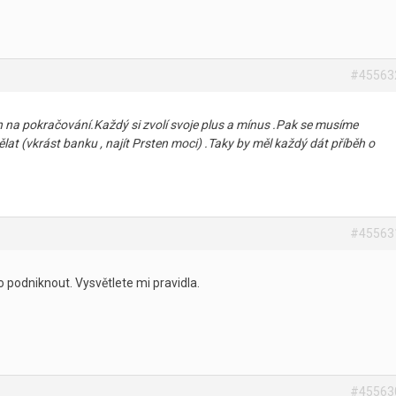
#45563
ěh na pokračování.Každý si zvolí svoje plus a mínus .Pak se musíme
 (vkrást banku , najít Prsten moci) .Taky by měl každý dát příběh o
#45563
o podniknout. Vysvětlete mi pravidla.
#45563