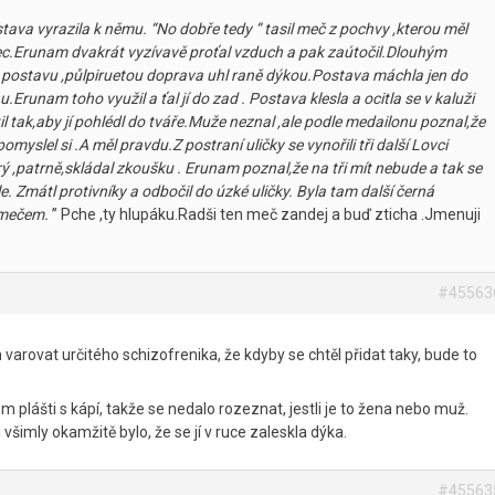
tava vyrazila k němu. “No dobře tedy ” tasil meč z pochvy ,kterou měl
c.Erunam dvakrát vyzívavě proťal vzduch a pak zaútočil.Dlouhým
 postavu ,půlpiruetou doprava uhl raně dýkou.Postava máchla jen do
.Erunam toho využil a ťal jí do zad . Postava klesla a ocitla se v kaluži
l tak,aby jí pohlédl do tváře.Muže neznal ,ale podle medailonu poznal,že
pomyslel si .A měl pravdu.Z postraní uličky se vynořili tři další Lovci
erý ,patrně,skládal zkoušku . Erunam poznal,že na tři mít nebude a tak se
. Zmátl protivníky a odbočil do úzké uličky. Byla tam další černá
l mečem.
” Pche ,ty hlupáku.Radši ten meč zandej a buď zticha .Jmenuji
#45563
 varovat určitého schizofrenika, že kdyby se chtěl přidat taky, bude to
plášti s kápí, takže se nedalo rozeznat, jestli je to žena nebo muž.
všimly okamžitě bylo, že se jí v ruce zaleskla dýka.
#45563