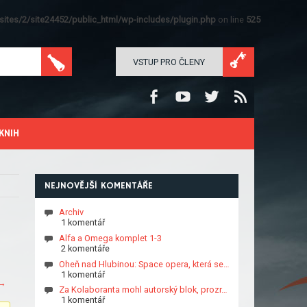
ites/2/site24452/public_html/wp-includes/plugin.php
on line
525
VSTUP PRO ČLENY
KNIH
NEJNOVĚJŠÍ KOMENTÁŘE
Archiv
1 komentář
Alfa a Omega komplet 1-3
2 komentáře
Oheň nad Hlubinou: Space opera, která se…
1 komentář
→
Za Kolaboranta mohl autorský blok, prozr…
1 komentář