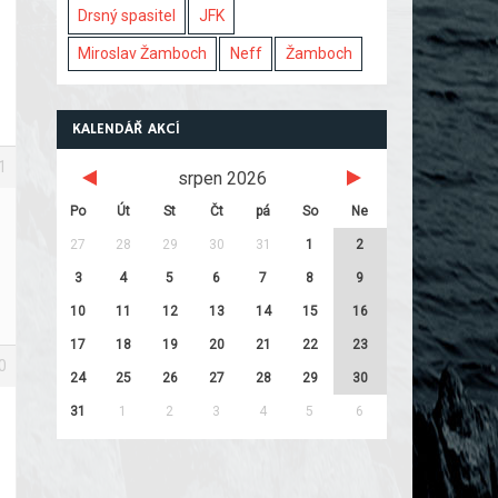
Drsný spasitel
JFK
Miroslav Žamboch
Neff
Žamboch
KALENDÁŘ AKCÍ
1
srpen 2026
Po
Út
St
Čt
pá
So
Ne
27
28
29
30
31
1
2
3
4
5
6
7
8
9
10
11
12
13
14
15
16
17
18
19
20
21
22
23
0
24
25
26
27
28
29
30
31
1
2
3
4
5
6