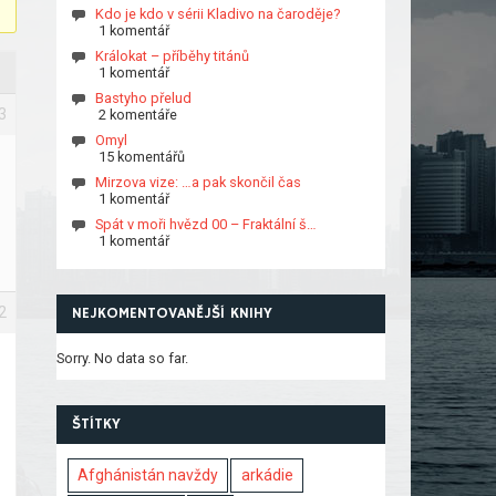
Kdo je kdo v sérii Kladivo na čaroděje?
1 komentář
Králokat – příběhy titánů
1 komentář
Bastyho přelud
3
2 komentáře
Omyl
15 komentářů
Mirzova vize: …a pak skončil čas
1 komentář
Spát v moři hvězd 00 – Fraktální š…
1 komentář
2
NEJKOMENTOVANĚJŠÍ KNIHY
Sorry. No data so far.
ŠTÍTKY
Afghánistán navždy
arkádie