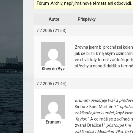
Fórum ‚Archiv‚ nepřijímá nové témata ani odpovědi.
Autor
Příspěvky
7.2.2005 (21:53)
Zrovna jsem b¨procházel kolem a
jak se blížili k nějakým cizinců
ve chvíli kdy temní zaútočili je
střechy a napadl dalšího temn
Khey du Byz
7.2.2005 (21:44)
Erunam uviděl její tvář a předevš
Kiriho z Kaer Morhen ? ”
optal s
zaklínače,který umřel ,když jsem
Taylor.
” A co máš se zaklínači 
Erunam
zvaná Dračice ! ”
přistoupil k ní
zaklínačský Medailon Vlka.Teď p