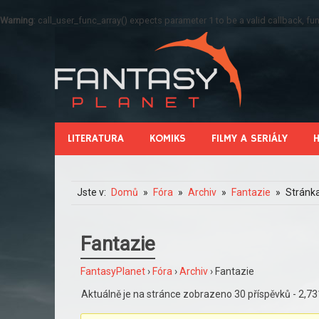
Warning
: call_user_func_array() expects parameter 1 to be a valid callback, 
LITERATURA
KOMIKS
FILMY A SERIÁLY
Jste v:
Domů
Fóra
Archiv
Fantazie
Stránk
Fantazie
FantasyPlanet
›
Fóra
›
Archiv
›
Fantazie
Aktuálně je na stránce zobrazeno 30 příspěvků - 2,731