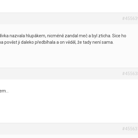
#45563
 dívka nazvala hlupákem, nicméně zandal meč a byl zticha. Sice ho
ina pověst ji daleko předbíhala a on věděl, že tady není sama.
#45563
asem…
#45563