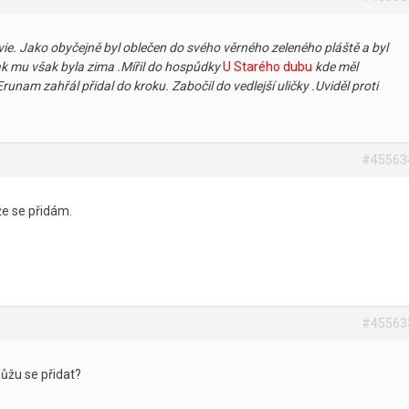
vie. Jako obyčejně byl oblečen do svého věrného zeleného pláště a byl
tak mu však byla zima .Mířil do hospůdky
U Starého dubu
kde měl
runam zahřál přidal do kroku. Zabočil do vedlejší uličky .Uviděl proti
#45563
že se přidám.
#45563
žu se přidat?