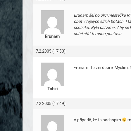
Erunam šel po ulici městečka Ri
obut v teplých elfích botách. I 
schůzku. Byla psí zima. Aby se E
sobě stát temnou postavu.
Erunam
7.2.2005 (17:53)
Erunam: To zní dobře. Myslím, 
Tahiri
7.2.2005 (17:49)
V případě, že to pochopím
mů