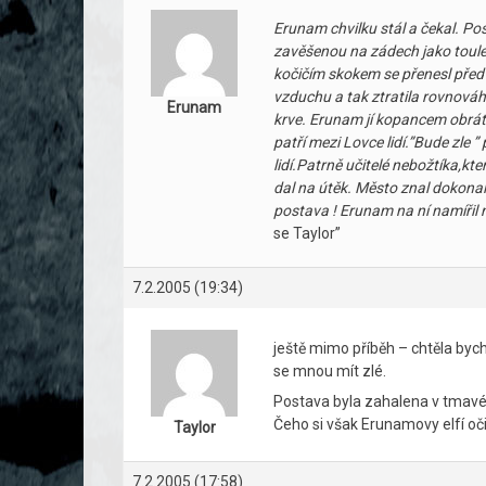
Erunam chvilku stál a čekal. Pos
zavěšenou na zádech jako toule
kočičím skokem se přenesl před
vzduchu a tak ztratila rovnováhu
Erunam
krve. Erunam jí kopancem obráti
patří mezi Lovce lidí.”Bude zle ” 
lidí.Patrně učitelé nebožtíka,kt
dal na útěk. Město znal dokonale
postava ! Erunam na ní namíři
se Taylor”
7.2.2005 (19:34)
ještě mimo příběh – chtěla bych
se mnou mít zlé.
Postava byla zahalena v tmavém 
Čeho si však Erunamovy elfí oči 
Taylor
7.2.2005 (17:58)