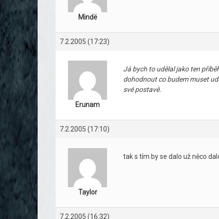
Mindë
7.2.2005 (17:23)
Já bych to udělal jako ten příb
dohodnout co budem muset udělat
své postavě.
Erunam
7.2.2005 (17:10)
tak s tím by se dalo už něco dal
Taylor
7.2.2005 (16:32)