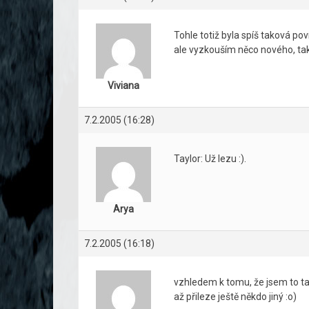
Tohle totiž byla spíš taková p
ale vyzkouším něco nového, ta
Viviana
7.2.2005 (16:28)
Taylor: Už lezu :).
Arya
7.2.2005 (16:18)
vzhledem k tomu, že jsem to ta
až přileze ještě někdo jiný :o)