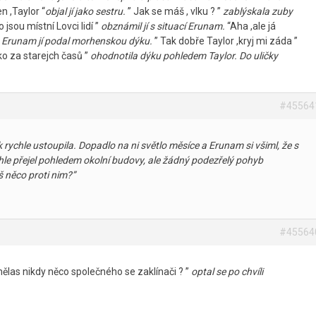
n ,Taylor “
objal jí jako sestru.
” Jak se máš , vlku ? ”
zablýskala zuby
o jsou místní Lovci lidí ”
obznámil jí s situací Erunam.
“Aha ,ale já
r. Erunam jí podal morhenskou dýku.
” Tak dobře Taylor ,kryj mi záda ”
ko za starejch časů ”
ohodnotila dýku pohledem Taylor. Do uličky
#45564
k rychle ustoupila. Dopadlo na ni světlo měsíce a Erunam si všiml, že s
le přejel pohledem okolní budovy, ale žádný podezřelý pohyb
 něco proti nim?”
#45564
mělas nikdy něco společného se zaklínači ? ”
optal se po chvíli