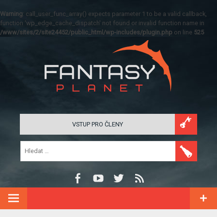
Warning
: call_user_func_array() expects parameter 1 to be a valid callback,
function 'wp_edge_cache_dispatch' not found or invalid function name in
/www/sites/2/site24452/public_html/wp-includes/plugin.php
on line
525
VSTUP PRO ČLENY