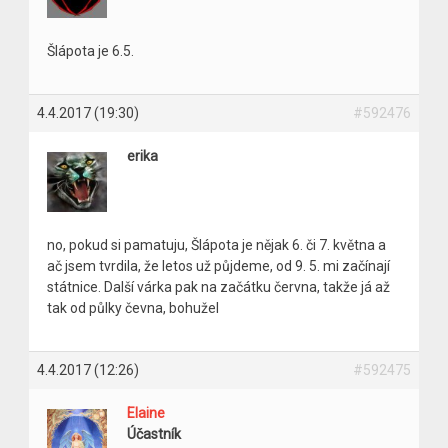
Šlápota je 6.5.
4.4.2017 (19:30)
#592476
erika
no, pokud si pamatuju, Šlápota je nějak 6. či 7. května a
ač jsem tvrdila, že letos už půjdeme, od 9. 5. mi začínají
státnice. Další várka pak na začátku června, takže já až
tak od půlky čevna, bohužel
4.4.2017 (12:26)
#592475
Elaine
Účastník