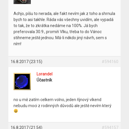
Achjo, píšu to nerada, ale fakt nevím jak z toho a shrnula
bych to asi takhle. Ráda vás všechny uvidím, ale vypadá
to tak, že to zkrátka nedáme na 100%. Já bych
preferovala 30.9., promiň Vlku, třeba to do Vánoc
stihneme ještě jednou. Má-li někdo jiný návrh, sem s
ním!
16.8.2017 (23:15)
#594160
Lorandel
Účastník
no u mě zatím celkem volno, jeden říjnový víkend
nebudu moci z rodinných důvodů ale ještě nevím který
16.8.2017 (21:54)
#594157