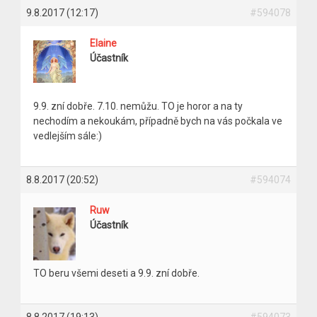
9.8.2017 (12:17)
#594078
Elaine
Účastník
9.9. zní dobře. 7.10. nemůžu. TO je horor a na ty
nechodím a nekoukám, případně bych na vás počkala ve
vedlejším sále:)
8.8.2017 (20:52)
#594074
Ruw
Účastník
TO beru všemi deseti a 9.9. zní dobře.
8.8.2017 (19:13)
#594073