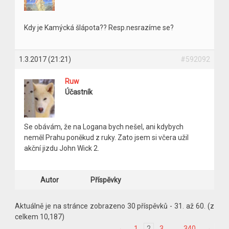
Kdy je Kamýcká šlápota?? Resp.nesrazíme se?
1.3.2017 (21:21)
#592092
Ruw
Účastník
Se obávám, že na Logana bych nešel, ani kdybych
neměl Prahu poněkud z ruky. Zato jsem si včera užil
akční jizdu John Wick 2.
Autor
Příspěvky
Aktuálně je na stránce zobrazeno 30 příspěvků - 31. až 60. (z
celkem 10,187)
←
1
2
3
…
340
→