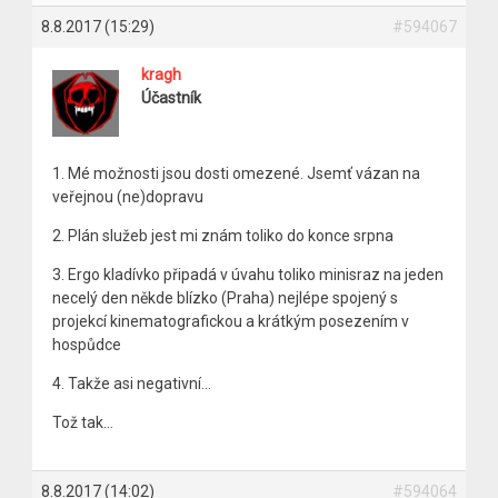
8.8.2017 (15:29)
#594067
kragh
Účastník
1. Mé možnosti jsou dosti omezené. Jsemť vázan na
veřejnou (ne)dopravu
2. Plán služeb jest mi znám toliko do konce srpna
3. Ergo kladívko připadá v úvahu toliko minisraz na jeden
necelý den někde blízko (Praha) nejlépe spojený s
projekcí kinematografickou a krátkým posezením v
hospůdce
4. Takže asi negativní…
Tož tak…
8.8.2017 (14:02)
#594064