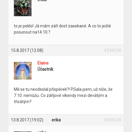
to je peklo! Já mám září dost zasekané. A co to ještě
posunout na14.10.?
15.8.2017 (12:08)
#594139
Elaine
Účastník
Mě se tu neodeslal příspěvek?! PSala jsem, už níže, že
7.10. nemůžu. Co záříjové víkendy mezi devátým a
třicátým?
13.8.2017 (19:02)
erika
#594124