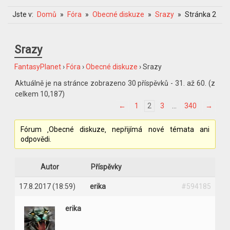
Jste v:
Domů
Fóra
Obecné diskuze
Srazy
Stránka 2
Srazy
FantasyPlanet
›
Fóra
›
Obecné diskuze
›
Srazy
Aktuálně je na stránce zobrazeno 30 příspěvků - 31. až 60. (z
celkem 10,187)
←
1
2
3
…
340
→
Fórum ‚Obecné diskuze‚ nepřijímá nové témata ani
odpovědi.
Autor
Příspěvky
17.8.2017 (18:59)
erika
#594185
erika