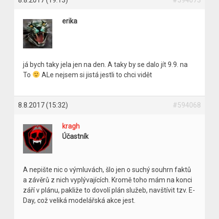
erika
já bych taky jela jen na den. A taky by se dalo jít 9.9. na
To
ALe nejsem si jistá jestli to chci vidět
8.8.2017 (15:32)
#594068
kragh
Účastník
A nepište nic o výmluvách, šlo jen o suchý souhrn faktů
a závěrů z nich vyplývajících. Kromě toho mám na konci
září v plánu, pakliže to dovolí plán služeb, navštívit tzv. E-
Day, což veliká modelářská akce jest.