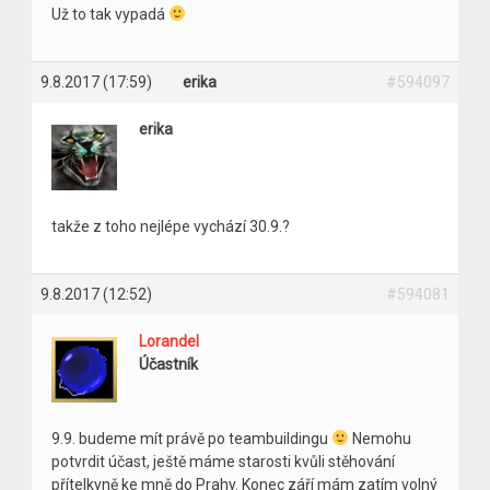
Už to tak vypadá
9.8.2017 (17:59)
erika
#594097
erika
takže z toho nejlépe vychází 30.9.?
9.8.2017 (12:52)
#594081
Lorandel
Účastník
9.9. budeme mít právě po teambuildingu
Nemohu
potvrdit účast, ještě máme starosti kvůli stěhování
přítelkyně ke mně do Prahy. Konec září mám zatím volný