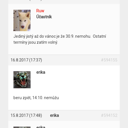
Ruw
Účastník
Jediný jistý až do vánoc je že 30.9. nemohu. Ostatní
termíny jsou zatím volný.
16.8.2017 (17:37)
#594155
erika
beru zpět, 14.10. nemůžu
15.8.2017 (17:48)
erika
#594152
erika