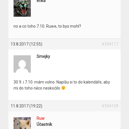
erika
no a co toho 7.10. Ruwe, to bys mohl?
13.8.2017 (12:55)
#594117
Smejky
30.9. i 7.10. mám volno. Napíšu si to do kalendáře, aby
mi do toho něco neskočilo
11.8.2017 (19:22)
#594109
Ruw
Účastník