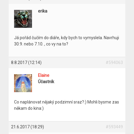
erika
Já pořád čučím do diáře, kdy bych to vymyslela. Navrhuji
30.9. nebo 7.10. , co vy na to?
8.8.2017 (12:14)
#594063
Elaine
Účastník
Co naplánovat nějaký podzimní sraz?:) Mohli bysme zas
někam do kina:)
21.6.2017 (18:29)
#593449