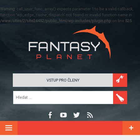
Warning
: call_user_func_array() expects parameter 1 to be a valid callback,
function 'wp_edge_cache_dispatch' not found or invalid function name in
/www/sites/2/site24452/public_html/wp-includes/plugin.php
on line
525
VSTUP PRO ČLENY