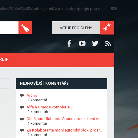
ites/2/site24452/public_html/wp-includes/plugin.php
on line
525
VSTUP PRO ČLENY
KNIH
NEJNOVĚJŠÍ KOMENTÁŘE
Archiv
1 komentář
Alfa a Omega komplet 1-3
2 komentáře
Oheň nad Hlubinou: Space opera, která se…
1 komentář
Za Kolaboranta mohl autorský blok, prozr…
1 komentář