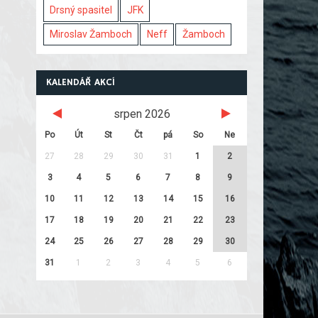
Drsný spasitel
JFK
Miroslav Žamboch
Neff
Žamboch
KALENDÁŘ AKCÍ
srpen 2026
Po
Út
St
Čt
pá
So
Ne
27
28
29
30
31
1
2
3
4
5
6
7
8
9
10
11
12
13
14
15
16
17
18
19
20
21
22
23
24
25
26
27
28
29
30
31
1
2
3
4
5
6