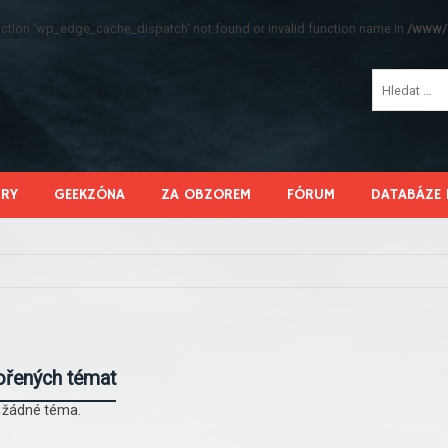
function 'wp_edge_cache_dispatch' not found or invalid function name in
/www/s
HRY
GEEKZÓNA
ZA OBZOREM
FÓRUM
DATABÁZE 
ořených témat
l žádné téma.