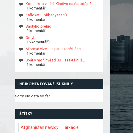
Kdo je kdo v sérii Kladivo na čaroděje?
1 komentář
Králokat – příběhy titánů
1 komentář
Bastyho přelud
2 komentáře
Omyl
15 komentářů
Mirzova vize: …a pak skončil čas
1 komentář
Spát v moři hvězd 00 – Fraktální š…
1 komentář
NEJKOMENTOVANĚJŠÍ KNIHY
Sorry. No data so far.
ŠTÍTKY
Afghánistán navždy
arkádie