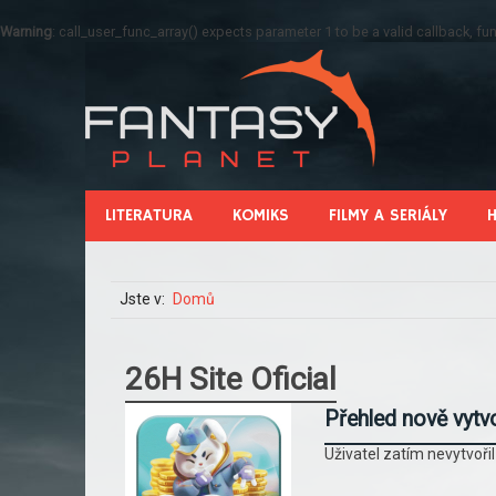
Warning
: call_user_func_array() expects parameter 1 to be a valid callback, 
LITERATURA
KOMIKS
FILMY A SERIÁLY
Jste v:
Domů
26H Site Oficial
Přehled nově vytv
Uživatel zatím nevytvoři