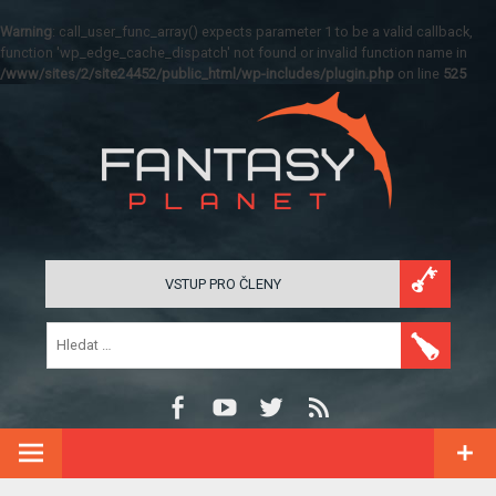
Warning
: call_user_func_array() expects parameter 1 to be a valid callback,
function 'wp_edge_cache_dispatch' not found or invalid function name in
/www/sites/2/site24452/public_html/wp-includes/plugin.php
on line
525
VSTUP PRO ČLENY