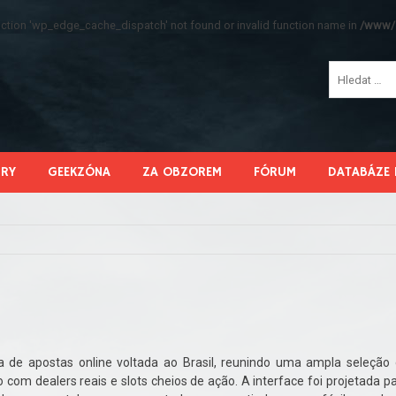
function 'wp_edge_cache_dispatch' not found or invalid function name in
/www/s
HRY
GEEKZÓNA
ZA OBZOREM
FÓRUM
DATABÁZE 
de apostas online voltada ao Brasil, reunindo uma ampla seleção
o com dealers reais e slots cheios de ação. A interface foi projetada p