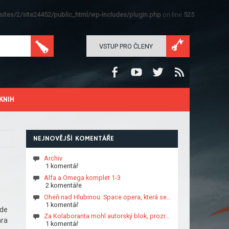
ites/2/site24452/public_html/wp-includes/plugin.php
on line
525
VSTUP PRO ČLENY
KNIH
NEJNOVĚJŠÍ KOMENTÁŘE
Archiv
1 komentář
Alfa a Omega komplet 1-3
2 komentáře
Oheň nad Hlubinou: Space opera, která se…
1 komentář
 de
Za Kolaboranta mohl autorský blok, prozr…
ara
1 komentář