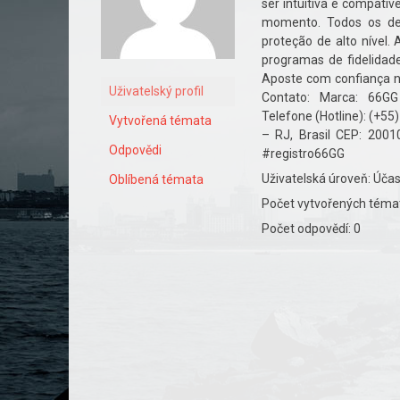
ser intuitiva e compatí
momento. Todos os dep
proteção de alto nível
programas de fidelidade
Aposte com confiança na
Uživatelský profil
Contato: Marca: 66G
Telefone (Hotline): (+55
Vytvořená témata
– RJ, Brasil CEP: 20
Odpovědi
#registro66GG
Uživatelská úroveň: Účas
Oblíbená témata
Počet vytvořených témat
Počet odpovědí: 0