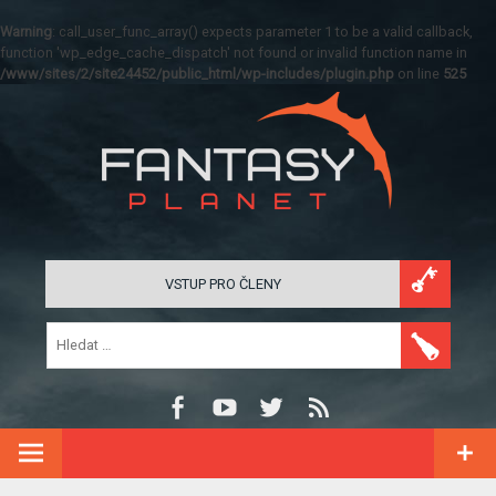
Warning
: call_user_func_array() expects parameter 1 to be a valid callback,
function 'wp_edge_cache_dispatch' not found or invalid function name in
/www/sites/2/site24452/public_html/wp-includes/plugin.php
on line
525
VSTUP PRO ČLENY