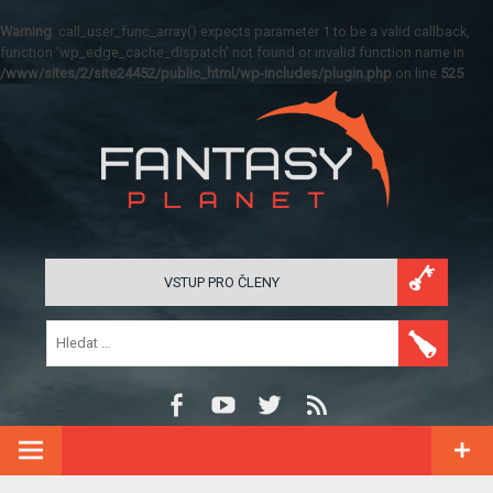
Warning
: call_user_func_array() expects parameter 1 to be a valid callback,
function 'wp_edge_cache_dispatch' not found or invalid function name in
/www/sites/2/site24452/public_html/wp-includes/plugin.php
on line
525
VSTUP PRO ČLENY