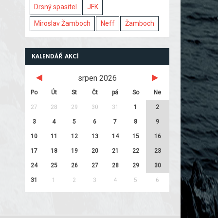
Drsný spasitel
JFK
Miroslav Žamboch
Neff
Žamboch
KALENDÁŘ AKCÍ
srpen 2026
Po
Út
St
Čt
pá
So
Ne
27
28
29
30
31
1
2
3
4
5
6
7
8
9
10
11
12
13
14
15
16
17
18
19
20
21
22
23
24
25
26
27
28
29
30
31
1
2
3
4
5
6