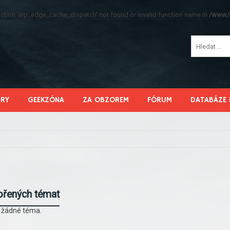
function 'wp_edge_cache_dispatch' not found or invalid function name in
/www/s
HRY
GEEKZÓNA
ZA OBZOREM
FÓRUM
DATABÁZE 
ořených témat
l žádné téma.