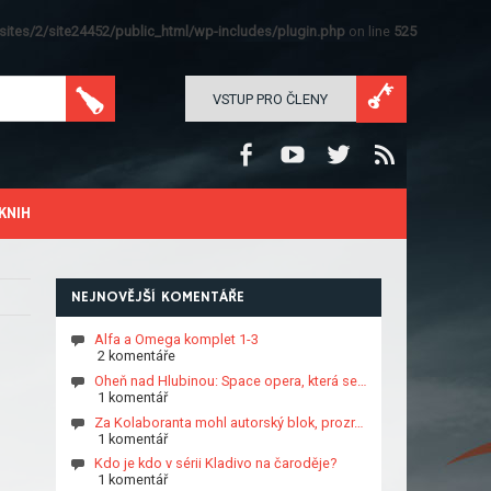
ites/2/site24452/public_html/wp-includes/plugin.php
on line
525
VSTUP PRO ČLENY
KNIH
NEJNOVĚJŠÍ KOMENTÁŘE
Alfa a Omega komplet 1-3
2 komentáře
Oheň nad Hlubinou: Space opera, která se…
1 komentář
Za Kolaboranta mohl autorský blok, prozr…
1 komentář
Kdo je kdo v sérii Kladivo na čaroděje?
1 komentář