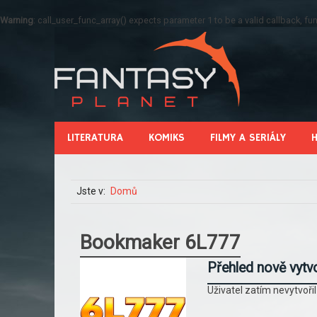
Warning
: call_user_func_array() expects parameter 1 to be a valid callback, 
LITERATURA
KOMIKS
FILMY A SERIÁLY
Jste v:
Domů
Bookmaker 6L777
Přehled nově vytv
Uživatel zatím nevytvoři