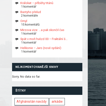
Králokat – příběhy titánů
1 komentář
Bastyho přelud
2 komentáře
Omyl
15 komentářů
Mirzova vize: …a pak skončil čas
1 komentář
Spát v moři hvězd 00 – Fraktální š…
1 komentář
Helikonie – Jaro (nové vydání)
1 komentář
NEJKOMENTOVANĚJŠÍ KNIHY
Sorry. No data so far.
ŠTÍTKY
Afghánistán navždy
arkádie