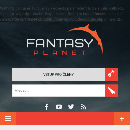
Warning
: call_user_func_array() expects parameter 1 to be a valid callback,
function 'wp_edge_cache_dispatch' not found or invalid function name in
/www/sites/2/site24452/public_html/wp-includes/plugin.php
on line
525
VSTUP PRO ČLENY