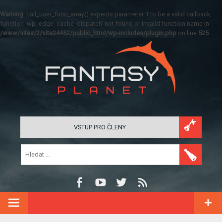
Warning
: call_user_func_array() expects parameter 1 to be a valid callback,
function 'wp_edge_cache_dispatch' not found or invalid function name in
/www/sites/2/site24452/public_html/wp-includes/plugin.php
on line
525
VSTUP PRO ČLENY