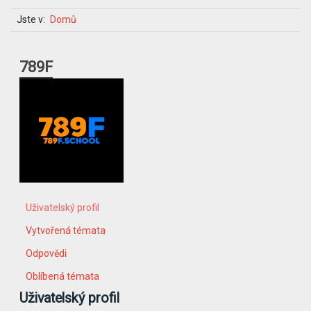
Jste v:
Domů
789F
Uživatelský profil
Vytvořená témata
Odpovědi
Oblíbená témata
Uživatelský profil