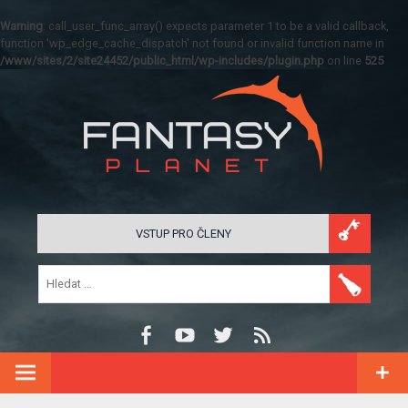
Warning
: call_user_func_array() expects parameter 1 to be a valid callback,
function 'wp_edge_cache_dispatch' not found or invalid function name in
/www/sites/2/site24452/public_html/wp-includes/plugin.php
on line
525
VSTUP PRO ČLENY