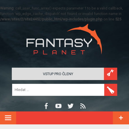
Warning
: call_user_func_array() expects parameter 1 to be a valid callback,
function 'wp_edge_cache_dispatch' not found or invalid function name in
/www/sites/2/site24452/public_html/wp-includes/plugin.php
on line
525
VSTUP PRO ČLENY