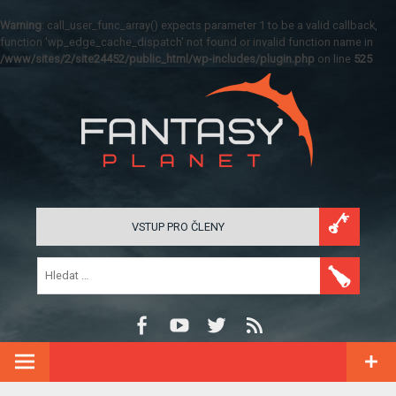
Warning
: call_user_func_array() expects parameter 1 to be a valid callback,
function 'wp_edge_cache_dispatch' not found or invalid function name in
/www/sites/2/site24452/public_html/wp-includes/plugin.php
on line
525
VSTUP PRO ČLENY