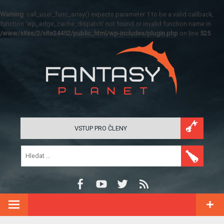
Warning
: call_user_func_array() expects parameter 1 to be a valid callback,
function 'wp_edge_cache_dispatch' not found or invalid function name in
/www/sites/2/site24452/public_html/wp-includes/plugin.php
on line
525
VSTUP PRO ČLENY