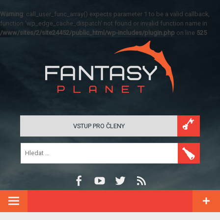
Warning
: call_user_func_array() expects parameter 1 to be a valid callback,
function 'wp_edge_cache_dispatch' not found or invalid function name in
/www/sites/2/site24452/public_html/wp-includes/plugin.php
on line
525
VSTUP PRO ČLENY