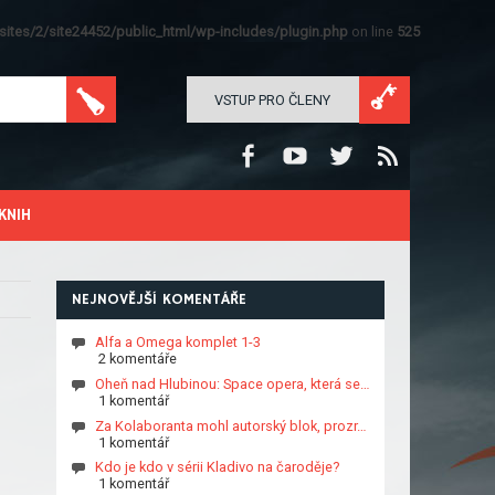
ites/2/site24452/public_html/wp-includes/plugin.php
on line
525
VSTUP PRO ČLENY
KNIH
NEJNOVĚJŠÍ KOMENTÁŘE
Alfa a Omega komplet 1-3
2 komentáře
Oheň nad Hlubinou: Space opera, která se…
1 komentář
Za Kolaboranta mohl autorský blok, prozr…
1 komentář
Kdo je kdo v sérii Kladivo na čaroděje?
1 komentář