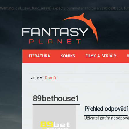
Warning
: call_user_func_array() expects parameter 1 to be a valid callback, 
LITERATURA
KOMIKS
FILMY A SERIÁLY
Jste v:
Domů
89bethouse1
Přehled odpovědí
Uživatel zatím neodpově