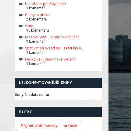
Králokat – příběhy titánů
1 komentář
Bastyho přelud
2 komentáře
Omyl
15 komentářů
Mirzova vize: …a pak skončil čas
1 komentář
Spát v moři hvězd 00 – Fraktální š…
1 komentář
Helikonie – Jaro (nové vydání)
1 komentář
NEJKOMENTOVANĚJŠÍ KNIHY
Sorry. No data so far.
ŠTÍTKY
Afghánistán navždy
arkádie