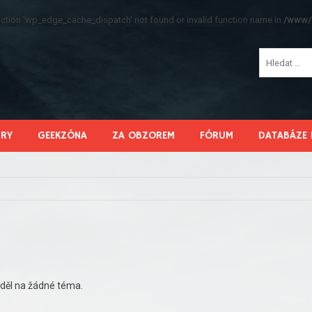
function 'wp_edge_cache_dispatch' not found or invalid function name in
/www/s
HRY
GEEKZÓNA
ZA OBZOREM
FÓRUM
DATABÁZE 
děl na žádné téma.