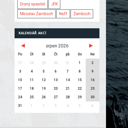
Drsný spasitel
JFK
Miroslav Žamboch
Neff
Žamboch
KALENDÁŘ AKCÍ
srpen 2026
Po
Út
St
Čt
pá
So
Ne
27
28
29
30
31
1
2
3
4
5
6
7
8
9
10
11
12
13
14
15
16
17
18
19
20
21
22
23
24
25
26
27
28
29
30
31
1
2
3
4
5
6