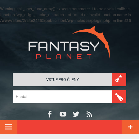
Warning
: call_user_func_array() expects parameter 1 to be a valid callback,
function 'wp_edge_cache_dispatch' not found or invalid function name in
/www/sites/2/site24452/public_html/wp-includes/plugin.php
on line
525
VSTUP PRO ČLENY