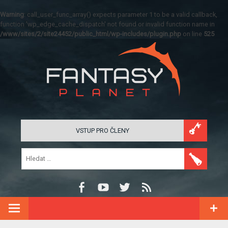
Warning
: call_user_func_array() expects parameter 1 to be a valid callback,
function 'wp_edge_cache_dispatch' not found or invalid function name in
/www/sites/2/site24452/public_html/wp-includes/plugin.php
on line
525
VSTUP PRO ČLENY