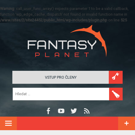
Warning
: call_user_func_array() expects parameter 1 to be a valid callback,
function 'wp_edge_cache_dispatch' not found or invalid function name in
/www/sites/2/site24452/public_html/wp-includes/plugin.php
on line
525
VSTUP PRO ČLENY