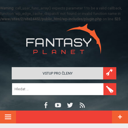
Warning
: call_user_func_array() expects parameter 1 to be a valid callback,
function 'wp_edge_cache_dispatch' not found or invalid function name in
/www/sites/2/site24452/public_html/wp-includes/plugin.php
on line
525
VSTUP PRO ČLENY