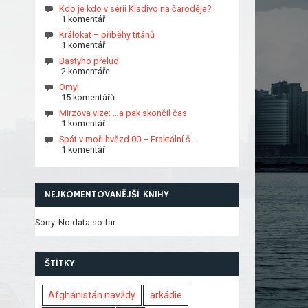
Kdo je kdo v sérii Kladivo na čaroděje?
1 komentář
Králokat – příběhy titánů
1 komentář
Bastyho přelud
2 komentáře
Omyl
15 komentářů
Mirzova vize: …a pak skončil čas
1 komentář
Spát v moři hvězd 00 – Fraktální š…
1 komentář
NEJKOMENTOVANĚJŠÍ KNIHY
Sorry. No data so far.
ŠTÍTKY
Afghánistán navždy
arkádie