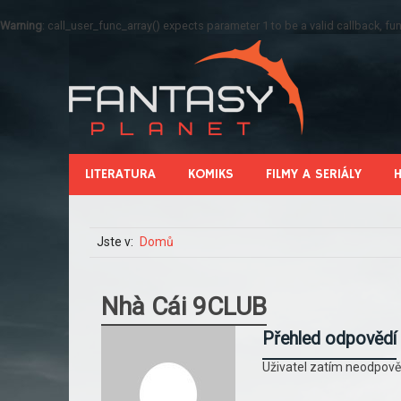
Warning
: call_user_func_array() expects parameter 1 to be a valid callback, 
LITERATURA
KOMIKS
FILMY A SERIÁLY
Jste v:
Domů
Nhà Cái 9CLUB
Přehled odpovědí
Uživatel zatím neodpově