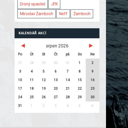
Drsný spasitel
JFK
Miroslav Žamboch
Neff
Žamboch
KALENDÁŘ AKCÍ
srpen 2026
Po
Út
St
Čt
pá
So
Ne
27
28
29
30
31
1
2
3
4
5
6
7
8
9
10
11
12
13
14
15
16
17
18
19
20
21
22
23
24
25
26
27
28
29
30
31
1
2
3
4
5
6