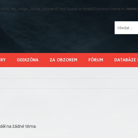
function 'wp_edge_cache_dispatch' not found or invalid function name in
/www/s
HRY
GEEKZÓNA
ZA OBZOREM
FÓRUM
DATABÁZE 
děl na žádné téma.