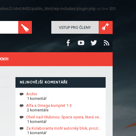
ites/2/site24452/public_html/wp-includes/plugin.php
on line
525
VSTUP PRO ČLENY
KNIH
NEJNOVĚJŠÍ KOMENTÁŘE
Archiv
1 komentář
Alfa a Omega komplet 1-3
2 komentáře
Oheň nad Hlubinou: Space opera, která se…
1 komentář
Za Kolaboranta mohl autorský blok, prozr…
1 komentář