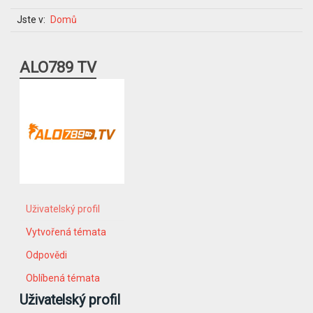
Jste v:
Domů
ALO789 TV
Uživatelský profil
Vytvořená témata
Odpovědi
Oblíbená témata
Uživatelský profil