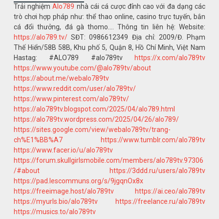
Trải nghiệm
Alo789
nhà cái cá cược đỉnh cao với đa dạng các
trò chơi hợp pháp như: thể thao online, casino trực tuyến, bắn
cá đổi thưởng, đá gà thomo.... Thông tin liên hệ: Website:
https://alo789.tv/
SĐT: 0986612349 Địa chỉ: 2009/Đ. Phạm
Thế Hiển/58B 58B, Khu phố 5, Quận 8, Hồ Chí Minh, Việt Nam
Hastag: #ALO789 #alo789tv
https://x.com/alo789tv
https://www.youtube.com/@alo789tv/about
https://about.me/webalo789tv
https://www.reddit.com/user/alo789tv/
https://www.pinterest.com/alo789tv/
https://alo789tv.blogspot.com/2025/04/alo789.html
https://alo789tv.wordpress.com/2025/04/26/alo789/
https://sites.google.com/view/webalo789tv/trang-
ch%E1%BB%A7
https://www.tumblr.com/alo789tv
https://www.facer.io/u/alo789tv
https://forum.skullgirlsmobile.com/members/alo789tv.97306
/#about
https://3ddd.ru/users/alo789tv
https://pad.lescommuns.org/s/9jgqnOx8x
https://freeimage.host/alo789tv
https://ai.ceo/alo789tv
https://myurls.bio/alo789tv
https://freelance.ru/alo789tv
https://musics.to/alo789tv