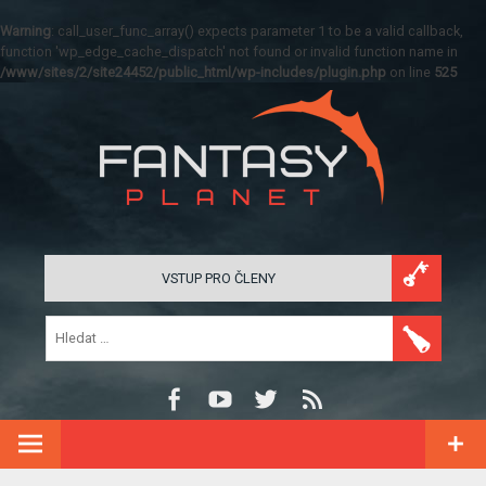
Warning
: call_user_func_array() expects parameter 1 to be a valid callback,
function 'wp_edge_cache_dispatch' not found or invalid function name in
/www/sites/2/site24452/public_html/wp-includes/plugin.php
on line
525
VSTUP PRO ČLENY