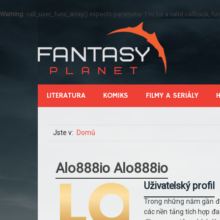
Warning
: call_user_func_array() expects parameter 1 to be a valid callback, 
LITERATURA
KOMIKS
FILMY A SERIÁLY
Jste v:
Domů
Alo888io Alo888io
Uživatelský profil
Trong những năm gần đây
các nền tảng tích hợp đa