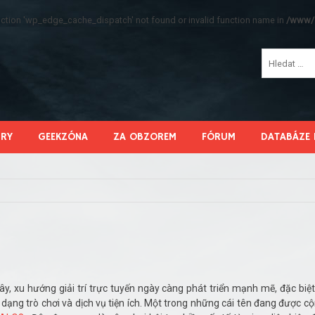
function 'wp_edge_cache_dispatch' not found or invalid function name in
/www/s
HRY
GEEKZÓNA
ZA OBZOREM
FÓRUM
DATABÁZE 
, xu hướng giải trí trực tuyến ngày càng phát triển mạnh mẽ, đặc biệt
 dạng trò chơi và dịch vụ tiện ích. Một trong những cái tên đang được c