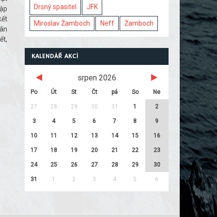
Drsný spasitel
JFK
cập
kết
Miroslav Žamboch
Neff
Žamboch
hân
ết,
KALENDÁŘ AKCÍ
srpen 2026
Po
Út
St
Čt
pá
So
Ne
27
28
29
30
31
1
2
3
4
5
6
7
8
9
10
11
12
13
14
15
16
17
18
19
20
21
22
23
24
25
26
27
28
29
30
31
1
2
3
4
5
6