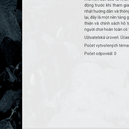
động trước khi tham gia
nhật hướng dẫn và thông 
lại, đây là một nền tảng 
thiện và chính sách hỗ t
người chơi hoàn toàn có 
Uživatelská úroveň: Účas
Počet vytvořených témat
Počet odpovědí: 0