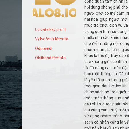
đồng quan tâm chính là
nội dung phong phú cho đ
người chơi có thể cảm nh
hài hòa, giúp người mới
mục trò chơi, dịch vụ và
Uživatelský profil
trong quá trình sử dụng. 
nhiều nhu cầu khác nhau.
Vytvořená témata
cho đến những nội dung
Odpovědi
nhằm mang lại cảm giác 
khác là tốc độ truy cập ổ
Oblíbená témata
các khung giờ cao điểm. 
từ đó nâng cao mức độ hà
bảo mật thông tin. Các d
là yếu tố quan trọng gi
thời gian dài. Lợi ích 
chính sách hỗ trợ người 
thắc mắc thông qua nhiều
đều nhận được phản hồi 
gia cũng cần lưu ý một s
sử dụng nhằm tránh nhữn
sách cá nhân cũng là yếu
mới nên bắt đầu từ những