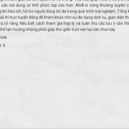
 các nội dung có tính phức tạp cao hơn. Alo8 io cũng thường xuyên 
tin hữu ích, hỗ trợ người dùng tối đa trong quá trình trải nghiệm. Tổng 
giải trí trực tuyến đáng để tham khảo nhờ sự đa dạng dịch vụ, giao diện t
rợ rõ ràng. Nếu biết cách tham gia hợp lý và tuân thủ các lưu ý cần thi
thể tận hưởng những phút giây thư giãn trọn vẹn tại sân chơi này.
tník
: 0