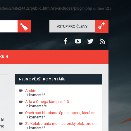
ites/2/site24452/public_html/wp-includes/plugin.php
on line
525
VSTUP PRO ČLENY
KNIH
NEJNOVĚJŠÍ KOMENTÁŘE
Archiv
1 komentář
Alfa a Omega komplet 1-3
2 komentáře
Oheň nad Hlubinou: Space opera, která se…
1 komentář
 là
Za Kolaboranta mohl autorský blok, prozr…
ộng
1 komentář