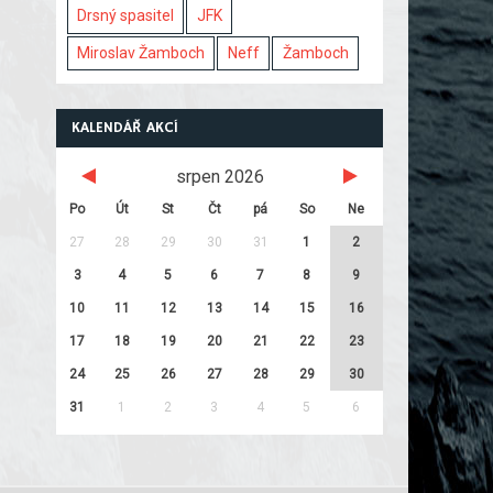
Drsný spasitel
JFK
Miroslav Žamboch
Neff
Žamboch
KALENDÁŘ AKCÍ
srpen 2026
Po
Út
St
Čt
pá
So
Ne
27
28
29
30
31
1
2
3
4
5
6
7
8
9
10
11
12
13
14
15
16
17
18
19
20
21
22
23
24
25
26
27
28
29
30
31
1
2
3
4
5
6