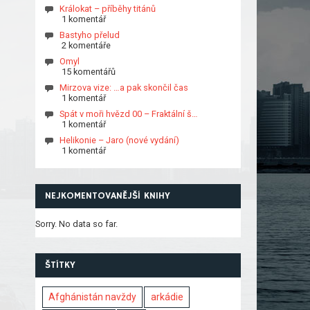
Králokat – příběhy titánů
1 komentář
Bastyho přelud
2 komentáře
Omyl
15 komentářů
Mirzova vize: …a pak skončil čas
1 komentář
Spát v moři hvězd 00 – Fraktální š…
1 komentář
Helikonie – Jaro (nové vydání)
1 komentář
NEJKOMENTOVANĚJŠÍ KNIHY
Sorry. No data so far.
ŠTÍTKY
Afghánistán navždy
arkádie