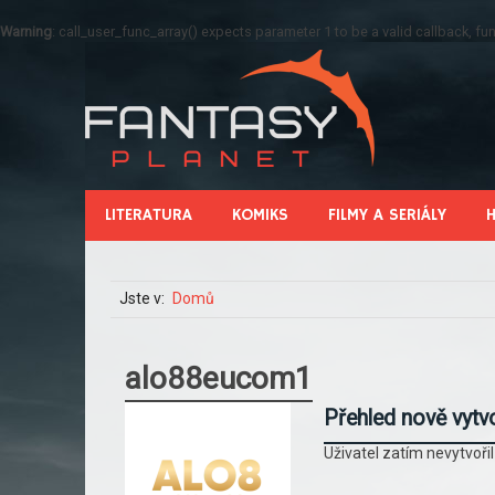
Warning
: call_user_func_array() expects parameter 1 to be a valid callback, 
LITERATURA
KOMIKS
FILMY A SERIÁLY
Jste v:
Domů
alo88eucom1
Přehled nově vytv
Uživatel zatím nevytvoři