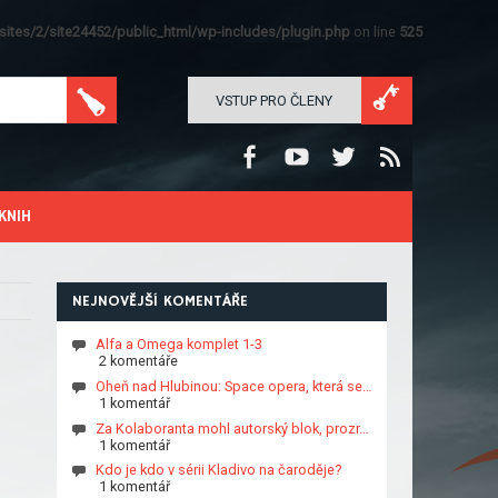
ites/2/site24452/public_html/wp-includes/plugin.php
on line
525
VSTUP PRO ČLENY
KNIH
NEJNOVĚJŠÍ KOMENTÁŘE
Alfa a Omega komplet 1-3
2 komentáře
Oheň nad Hlubinou: Space opera, která se…
1 komentář
Za Kolaboranta mohl autorský blok, prozr…
1 komentář
Kdo je kdo v sérii Kladivo na čaroděje?
1 komentář