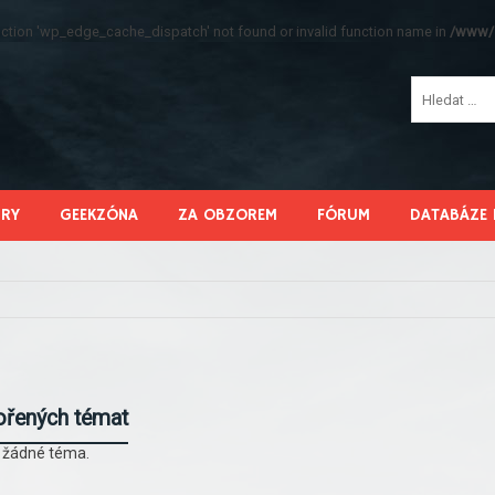
function 'wp_edge_cache_dispatch' not found or invalid function name in
/www/s
HRY
GEEKZÓNA
ZA OBZOREM
FÓRUM
DATABÁZE 
ořených témat
l žádné téma.